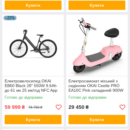
Купити
Купити
–22%
Електровелосипед OKAI
Електросамокат міський з
EB60 Black 28" 550W 9.6Ah
сидінням OKAI Ceetle PRO
до 61 км 25 км/год NFC App
EA10C Pink складаний 900W
гідравлічні гальма LED
батарея 10.4Ah пробіг до 55
Готово до відправки
Готово до відправки
дисплей
км NFC App до 100кг
59 999
29 450
₴
₴
76 750 ₴
Купити
Купити