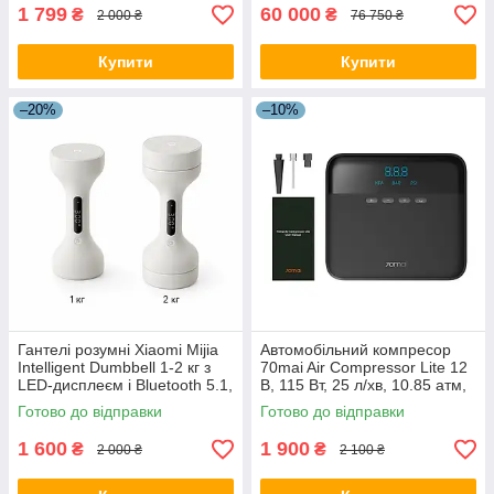
1 799
60 000
₴
₴
2 000 ₴
76 750 ₴
Купити
Купити
–20%
–10%
Гантелі розумні Xiaomi Mijia
Автомобільний компресор
Intelligent Dumbbell 1-2 кг з
70mai Air Compressor Lite 12
LED-дисплеєм і Bluetooth 5.1,
В, 115 Вт, 25 л/хв, 10.85 атм,
світло-пісочні
цифровий манометр,
Готово до відправки
Готово до відправки
автостоп, чорний
1 600
1 900
₴
₴
2 000 ₴
2 100 ₴