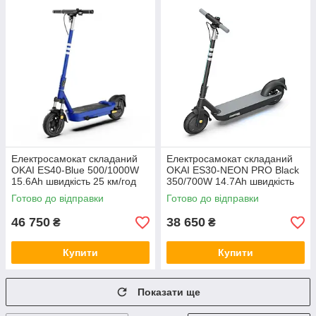
Електросамокат складаний
Електросамокат складаний
OKAI ES40-Blue 500/1000W
OKAI ES30-NEON PRO Black
15.6Ah швидкість 25 км/год
350/700W 14.7Ah швидкість
пробіг до 70 км NFCApp
до 25 км/год до 80 км
Готово до відправки
Готово до відправки
колеса 10" навантаження 120
NFCApp колеса 10" вага до
кг
100кг
46 750
38 650
₴
₴
Купити
Купити
Показати ще