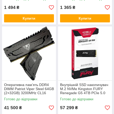
випуклим контактом plus DC
1 494
1 365
₴
₴
Купити
Купити
Оперативна памʼять DDR4
Внутрішній SSD накопичувач
DIMM Patriot Viper Steel 64GB
M.2 NVMe Kingston FURY
(2×32GB) 3200MHz CL16
Renegade G5 4TB PCIe 5.0
1.35V XMP Dual Channel з
x4 2280 3D TLC до
Готово до відправки
Готово до відправки
алюмінієвим радіатором
14800MB/s SM2508
41 500
57 299
₴
₴