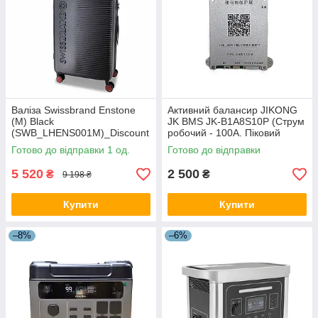
Валіза Swissbrand Enstone
Активний балансир JIKONG
(M) Black
JK BMS JK-B1A8S10P (Струм
(SWB_LHENS001M)_Discount
робочий - 100А. Піковий
ed
розряду до 200А. Струм
Готово до відправки 1 од.
Готово до відправки
балансування - 1.0 Ампер)
5 520
2 500
₴
₴
9 198 ₴
Купити
Купити
–8%
–6%