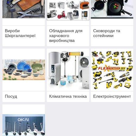
Вироби
Обладнання для
Сковороди та
Шкіргалантереї
харчового
сотейники
виробництва
Посуд
Кліматична техніка
Електроінструмент