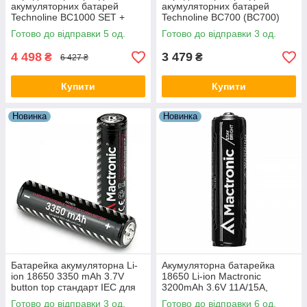
акумуляторних батарей
акумуляторних батарей
Technoline BC1000 SET +
Technoline BC700 (BC700)
акумулятори (BC1000)
Готово до відправки 5 од.
Готово до відправки 3 од.
4 498
3 479
₴
₴
6 427 ₴
Купити
Купити
Новинка
Новинка
Батарейка акумуляторна Li-
Акумуляторна батарейка
ion 18650 3350 mAh 3.7V
18650 Li-ion Mactronic
button top стандарт IEC для
3200mAh 3.6V 11A/15A,
портативної електроніки з
випуклий плюс
Готово до відправки 3 од.
Готово до відправки 6 од.