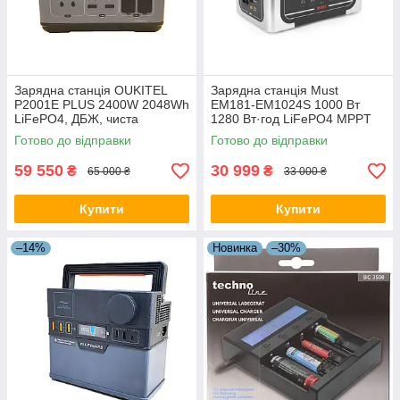
Зарядна станція OUKITEL
Зарядна станція Must
P2001E PLUS 2400W 2048Wh
EM181-EM1024S 1000 Вт
LiFePO4, ДБЖ, чиста
1280 Вт·год LiFePO4 MPPT
синусоїда, 4×AC, USB-A,
25A LCD 12VDC 2xAC 220V
Готово до відправки
Готово до відправки
USB-C PD 100W, DC 12V
4xUSB
59 550
30 999
₴
₴
65 000 ₴
33 000 ₴
Купити
Купити
–14%
Новинка
–30%