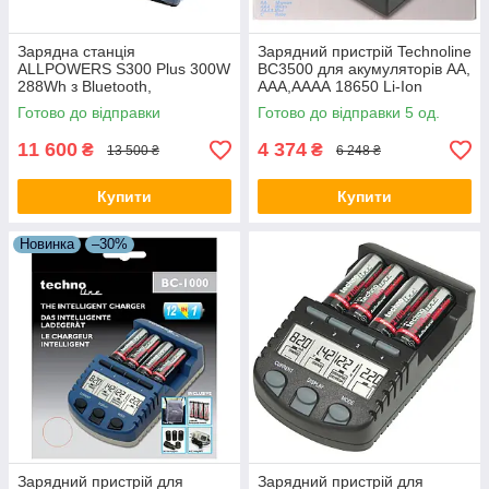
Зарядна станція
Зарядний пристрій Technoline
ALLPOWERS S300 Plus 300W
BC3500 для акумуляторів AA,
288Wh з Bluetooth,
AAA,АААА 18650 Li-Ion
бездротовою зарядкою та
LiFePO4, 4 незалежні канали,
Готово до відправки
Готово до відправки 5 од.
чистою синусоїдою Опис UA
тест ємності
11 600
4 374
₴
₴
13 500 ₴
6 248 ₴
Купити
Купити
Новинка
–30%
Зарядний пристрій для
Зарядний пристрій для