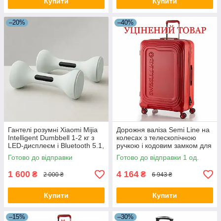
Купити
Купити
–20%
–40%
Гантелі розумні Xiaomi Mijia
Дорожня валіза Semi Line на
Intelligent Dumbbell 1-2 кг з
колесах з телескопічною
LED-дисплеєм і Bluetooth 5.1,
ручкою і кодовим замком для
світло-зелений
подорожей
Готово до відправки
Готово до відправки 1 од.
1 600
4 164
₴
₴
2 000 ₴
6 943 ₴
Купити
Купити
–15%
–30%