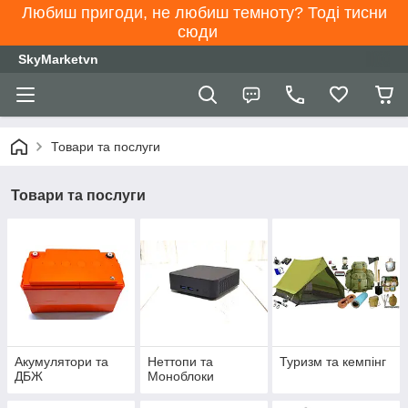
Любиш пригоди, не любиш темноту? Тоді тисни
сюди
SkyMarketvn
Товари та послуги
Товари та послуги
Акумулятори та
Неттопи та
Туризм та кемпінг
ДБЖ
Моноблоки