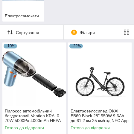
Електросамокати
Сортування
0
Фільтри
–10%
–22%
Пилосос автомобільний
Електровелосипед OKAI
бездротовий Vention KRAL0
EB60 Black 28" 550W 9.6Ah
70W 5000Pa 4000mAh HEPA
до 61.2 км 25 км/год NFC App
змінний фільтр
гідравлічні гальма LED
Готово до відправки
Готово до відправки
дисплей