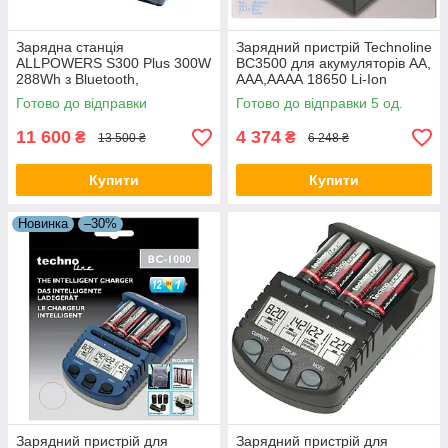
Зарядна станція
Зарядний пристрій Technoline
ALLPOWERS S300 Plus 300W
BC3500 для акумуляторів AA,
288Wh з Bluetooth,
AAA,АААА 18650 Li-Ion
бездротовою зарядкою та
LiFePO4, 4 незалежні канали,
Готово до відправки
Готово до відправки 5 од.
чистою синусоїдою Опис UA
тест ємності
11 600
4 374
₴
₴
13 500 ₴
6 248 ₴
Купити
Купити
Новинка
–30%
Зарядний пристрій для
Зарядний пристрій для