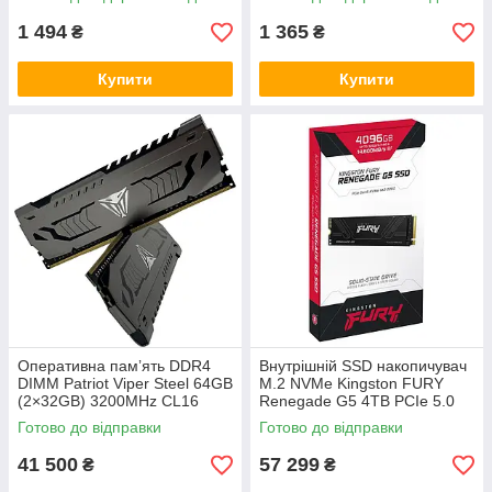
випуклим контактом plus DC
1 494
1 365
₴
₴
Купити
Купити
Оперативна памʼять DDR4
Внутрішній SSD накопичувач
DIMM Patriot Viper Steel 64GB
M.2 NVMe Kingston FURY
(2×32GB) 3200MHz CL16
Renegade G5 4TB PCIe 5.0
1.35V XMP Dual Channel з
x4 2280 3D TLC до
Готово до відправки
Готово до відправки
алюмінієвим радіатором
14800MB/s SM2508
41 500
57 299
₴
₴