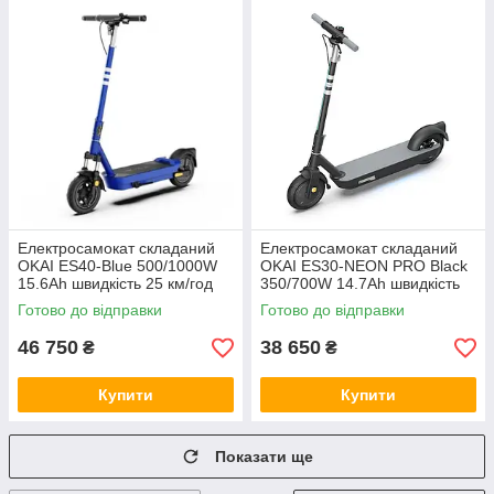
Електросамокат складаний
Електросамокат складаний
OKAI ES40-Blue 500/1000W
OKAI ES30-NEON PRO Black
15.6Ah швидкість 25 км/год
350/700W 14.7Ah швидкість
пробіг до 70 км NFCApp
до 25 км/год до 80 км
Готово до відправки
Готово до відправки
колеса 10" навантаження 120
NFCApp колеса 10" вага до
кг
100кг
46 750
38 650
₴
₴
Купити
Купити
Показати ще