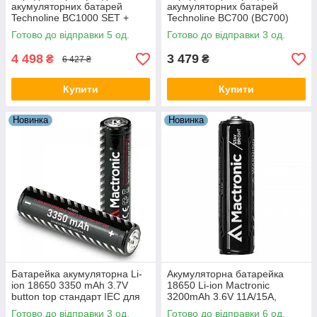
акумуляторних батарей
акумуляторних батарей
Technoline BC1000 SET +
Technoline BC700 (BC700)
акумулятори (BC1000)
Готово до відправки 5 од.
Готово до відправки 3 од.
4 498
3 479
₴
₴
6 427 ₴
Купити
Купити
Новинка
Новинка
Батарейка акумуляторна Li-
Акумуляторна батарейка
ion 18650 3350 mAh 3.7V
18650 Li-ion Mactronic
button top стандарт IEC для
3200mAh 3.6V 11A/15A,
портативної електроніки з
випуклий плюс
Готово до відправки 3 од.
Готово до відправки 6 од.