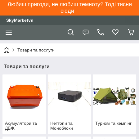
Любиш пригоди, не любиш темноту? Тоді тисни
сюди
SkyMarketvn
Товари та послуги
Товари та послуги
Акумулятори та
Неттопи та
Туризм та кемпінг
ДБЖ
Моноблоки