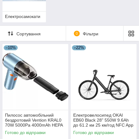
Електросамокати
Сортування
0
Фільтри
–10%
–22%
Пилосос автомобільний
Електровелосипед OKAI
бездротовий Vention KRAL0
EB60 Black 28" 550W 9.6Ah
70W 5000Pa 4000mAh HEPA
до 61.2 км 25 км/год NFC App
змінний фільтр
гідравлічні гальма LED
Готово до відправки
Готово до відправки
дисплей