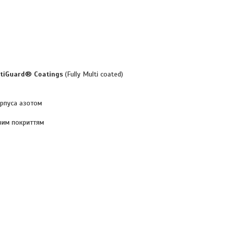
tiGuard® Coatings
(Fully Multi coated)
орпуса азотом
овим покриттям