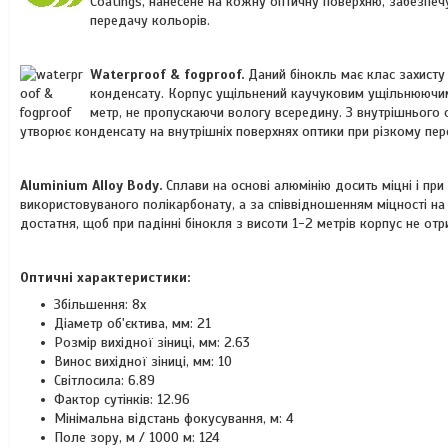
Coatings, нанесене на кожну оптичну поверхню, забезпеч
передачу кольорів.
Waterproof & fogproof.
Даний бінокль має клас захисту
конденсату. Корпус ущільнений каучуковим ущільнюючим
метр, не пропускаючи вологу всередину. З внутрішнього о
утворює конденсату на внутрішніх поверхнях оптики при різкому пер
Aluminium Alloy Body.
Сплави на основі алюмінію досить міцні і при
використовуваного полікарбонату, а за співвідношенням міцності на
достатня, щоб при падінні бінокля з висоти 1-2 метрів корпус не о
Оптичні характеристики:
Збільшення: 8x
Діаметр об'єктива, мм: 21
Розмір вихідної зіниці, мм: 2.63
Винос вихідної зіниці, мм: 10
Світлосила: 6.89
Фактор сутінків: 12.96
Мінімальна відстань фокусування, м: 4
Поле зору, м / 1000 м: 124