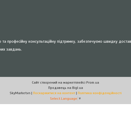
та професійну консультаційну підтримку, забезпечуємо швидку доставку
них завдань.
Сайт створений на маркетплейсі
Prom.ua
Продавець на Bigl.ua
SkyMarketvn |
Поскаржитися на контент
|
Політика конфіденційності
Select Language
▼