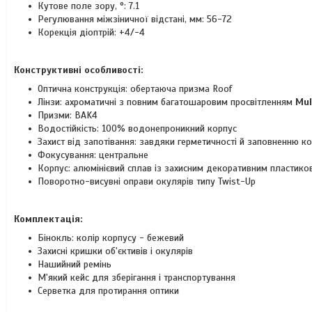
Кутове поле зору, °: 7.1
Регулювання міжзіничної відстані, мм: 56-72
Корекція діоптрій: +4/-4
Конструктивні особливості:
Оптична конструкція: обертаюча призма Roof
Лінзи: ахроматичні з повним багатошаровим просвітленням
Mul
Призми: BAK4
Водостійкість: 100% водонепроникний корпус
Захист від запотівання: завдяки герметичності й заповненню к
Фокусування: центральне
Корпус: алюмінієвий сплав із захисним декоративним пластик
Поворотно-висувні оправи окулярів типу Twist-Up
Комплектація:
Бінокль: колір корпусу - бежевий
Захисні кришки об'єктивів і окулярів
Нашийний ремінь
М'який кейс для зберігання і транспортування
Серветка для протирання оптики