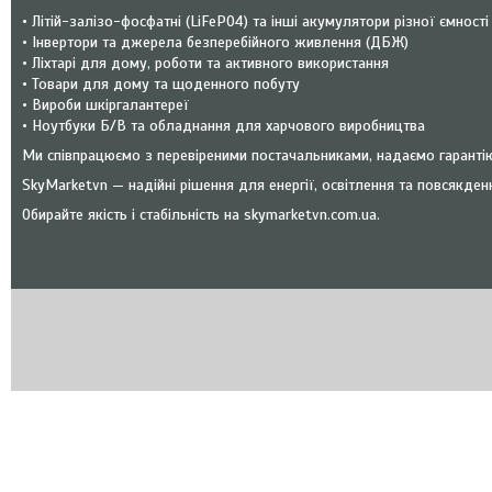
• Літій-залізо-фосфатні (LiFePO4) та інші акумулятори різної ємності
• Інвертори та джерела безперебійного живлення (ДБЖ)
• Ліхтарі для дому, роботи та активного використання
• Товари для дому та щоденного побуту
• Вироби шкіргалантереї
• Ноутбуки Б/В та обладнання для харчового виробництва
Ми співпрацюємо з перевіреними постачальниками, надаємо гарантію 
SkyMarketvn — надійні рішення для енергії, освітлення та повсякден
Обирайте якість і стабільність на skymarketvn.com.ua.