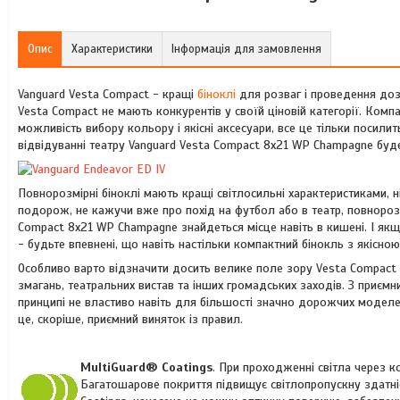
Опис
Характеристики
Інформація для замовлення
Vanguard Vesta Compact - кращі
біноклі
для розваг і проведення дозв
Vesta Compact не мають конкурентів у своїй ціновій категорії. Ком
можливість вибору кольору і якісні аксесуари, все це тільки посили
відвідуванні театру Vanguard Vesta Compact 8x21 WP Champagne буд
Повнорозмірні біноклі мають кращі світлосильні характеристиками, 
подорож, не кажучи вже про похід на футбол або в театр, повнорозм
Compact 8x21 WP Champagne знайдеться місце навіть в кишені. І як
- будьте впевнені, що навіть настільки компактний бінокль з якіс
Особливо варто відзначити досить велике поле зору Vesta Compact
змагань, театральних вистав та інших громадських заходів. З приємни
принципі не властиво навіть для більшості значно дорожчих моделей
це, скоріше, приємний виняток із правил.
MultiGuard® Coatings
. При проходженні світла через к
Багатошарове покриття підвищує світлопропускну здатні