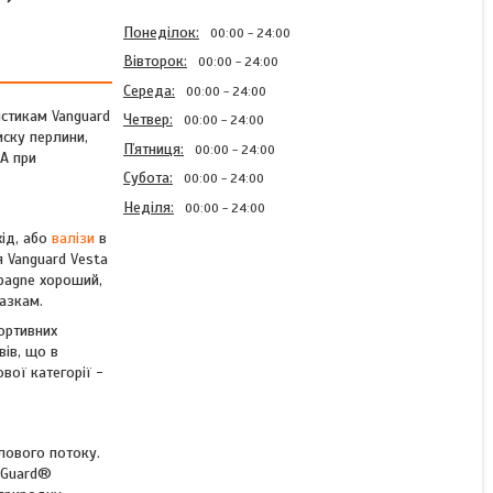
Понеділок
00:00
24:00
Вівторок
00:00
24:00
Середа
00:00
24:00
истикам Vanguard
Четвер
00:00
24:00
иску перлини,
Пʼятниця
00:00
24:00
 А при
Субота
00:00
24:00
Неділя
00:00
24:00
ід, або
валізи
в
 Vanguard Vesta
mpagne хороший,
азкам.
Бінокль театральний
Vanguard Vesta Compact
ортивних
8x21 WP Champagne
вів, що в
(Vesta 8210 Cham)
вої категорії -
Готово до відправки 2 од.
лового потоку.
3 143 ₴
iGuard®