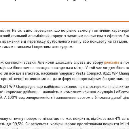
ілля. Не складно перевірити, що по рівню захисту і оптичним характер
пактний стильний алюмінієвий корпус з захисним покриттям з ефектом бл
ть враження від перегляду футбольного матчу або концерту на стадіоні.
е самим стильним і корисним аксесуаром.
ніж компактні зразки. Але коли доходить справа до збору
рюкзака
в пох
ірним біноклям не завжди знаходиться місце. У той час як для бінокля
що Ви все ще вагаєтесь, наскільки Vanguard Vesta Compact 8x21 WP Cha
ною просвітленої оптикою може дати фору повнорозмірним бюджетним зр
 8x21 WP Champagne, що найбільш важливо при спостереженні різних сп
х і корисних дрібниць - наявність в комплекті кришок окулярів і об'єкти
. А 100% водонепроникність і заповнення азотом в біноклях даної ціно
ожну оптичну поверхню лінзи, що не має покриття, відбивається 4% світ
сть до 99,5%. Як результат, чотиришарове просвітлюючи покриття Mult