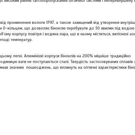
ує високий рівень світлопропускання оптичної системи і неперевершену
 від проникнення вологи IPX7, а також захищений від утворення внутрі
 O-кільцем, що дозволяє біноклю перебувати до 30 хвилин під водою н
б’єму корпусу повітря і водяна пара, що в ньому міститься, витіснені а
епаді температур.
 цьому легкі. Алюмінієві корпуси біноклів на 200% міцніше традиційно
 одиницю ваги не поступаються сталі. Твердість застосовуваних сплавів
тримав значних пошкоджень, що вплинуть на оптичні характеристики біно