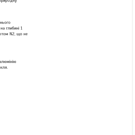
 природну
КУПИТИ
КУПИТИ З
шнього
а глибині 1
зотом N2, що не
 алюмінію
кля.