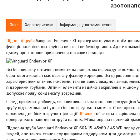
азотонапо
Опис
Характеристики
Інформація для замовлення
Підзорні труби
Vanguard Endeavor XF привертають увагу своїм динам
функціональність цих труб на висоті, і не безпідставно. Адже комп
цьому про головне призначення оптичних приладів.
Всі без винятку оптичні елементи на поверхнях переходу скло-пові
баритового крона і має вартісну фазову корекцію. Всі ці рішення ві
характеристики оптичної системи, такі як винос вихідної зіниці, мі
підзорними трубами. Оптичні елементи надійно закріплені в міцному 
допускає появу конденсату зсередини.
Серед приємних дрібниць, які і викликають захоплення продукцією V
трубу від намокання і ударів безпосередньо в момент її використан
важелем для більш зручної фіксації.
Кришка
об'єктива закріплена н
попереднього наведення труби на ціль. М'яка оправа і великий ді
Підзорна труба Vanguard Endeavor XF 60A 15-45x60 / 45 WP порадує н
людей, але також стане неординарним подарунком для домосідів, н
заднього двору приватного будинку.