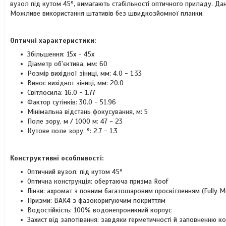
вузол під кутом 45º, вимагають стабільності оптичного приладу. Да
Можливе використання штативів без швидкозйомної планки.
Оптичні характеристики:
Збільшення: 15x - 45x
Діаметр об'єктива, мм: 60
Розмір вихідної зіниці, мм: 4.0 - 1.33
Винос вихідної зіниці, мм: 20.0
Світлосила: 16.0 - 1.77
Фактор сутінків: 30.0 - 51.96
Мінімальна відстань фокусування, м: 5
Поле зору, м / 1000 м: 47 - 23
Кутове поле зору, °: 2.7 - 1.3
Конструктивні особливості:
Оптичний вузол: під кутом 45º
Оптична конструкція: обертаюча призма Roof
Лінзи: ахромат з повним багатошаровим просвітленням (Fully Mu
Призми: BAK4 з фазокоригуючим покриттям
Водостійкість: 100% водонепроникний корпус
Захист від запотівання: завдяки герметичності й заповненню к