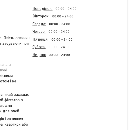
Понеділок
00:00
24:00
Вівторок
00:00
24:00
Середа
00:00
24:00
Четвер
00:00
24:00
 Якість оптики і
Пʼятниця
00:00
24:00
не забуваючи при
Субота
00:00
24:00
Неділя
00:00
24:00
нана з
ичні
кісними
Підзорна труба кутова
отом і не
Vanguard Endeavor
XF60A15-45x60/45WP
зум, водонепроникна,
ла, який захищає
азотонаповнена, чохол,
ий фіксатор з
оливкова
лик для
и для очей.
Готово до відправки 1 од.
ів і активних
єї квартири або
19 843 ₴