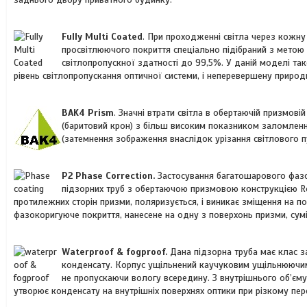
Fully Multi Coated
. При проходженні світла через кожну
просвітлюючого покриття спеціально підібраний з метою 
світлопропускної здатності до 99,5%. У даній моделі та
рівень світлопропускання оптичної системи, і неперевершену природ
BAK4 Prism
.
Значні втрати світла в обертаючій призмові
(баритовий крон) з більш високим показником заломлення 
(затемнення зображення внаслідок урізання світлового пу
P2 Phase Correction.
Застосування багатошарового фазо
підзорних труб з обертаючою призмовою конструкцією Roo
протилежних сторін призми, поляризується, і виникає зміщення на по
фазокоригуюче покриття, нанесене на одну з поверхонь призми, сумі
Waterproof & fogproof.
Дана підзорна труба має клас з
конденсату. Корпус ущільнений каучуковим ущільнюючим 
не пропускаючи вологу всередину. З внутрішнього об’єму 
утворює конденсату на внутрішніх поверхнях оптики при різкому пер