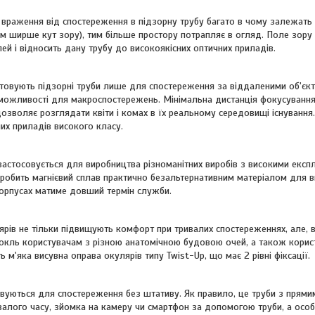
чі враження від спостереження в підзорну трубу багато в чому залежать
им ширше кут зору), тим більше простору потрапляє в огляд. Поле зору
ей і відносить дану трубу до високоякісних оптичних приладів.
товують підзорні труби лише для спостереження за віддаленими об'єкта
 можливості для макроспостережень. Мінімальна дистанція фокусуванн
озволяє розглядати квіти і комах в їх реальному середовищі існування.
их приладів високого класу.
застосовується для виробництва різноманітних виробів з високими експ
і робить магнієвий сплав практично безальтернативним матеріалом для 
 корпусах матиме довший термін служби.
рів не тільки підвищують комфорт при тривалих спостереженнях, але, в
окль користувачам з різною анатомічною будовою очей, а також корис
ь м'яка висувна оправа окулярів типу Twist-Up, що має 2 рівні фіксації.
овуються для спостереження без штативу. Як правило, це труби з прям
валого часу, зйомка на камеру чи смартфон за допомогою труби, а осо