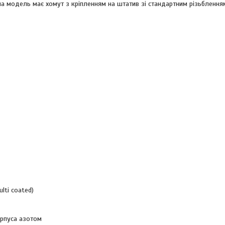
на модель має хомут з кріпленням на штатив зі стандартним різьбленням
lti coated)
орпуса азотом