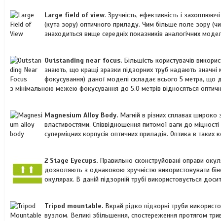
Large field of view
. Зручність, ефективність і захоплюю
(кута зору) оптичного приладу. Чим більше поле зору (ч
знаходиться вище середніх показників аналогічних модел
Outstanding near focus.
Більшість користувачів викорис
знають, що кращі зразки підзорних труб надають значні
фокусування) даної моделі складає всього 5 метра, що д
з мінімальною межею фокусування до 5.0 метрів відносяться оптичн
Magnesium Alloy Body.
Магній в різних сплавах широко 
властивостями. Співвідношення питомої ваги до міцност
суперміцних корпусів оптичних приладів. Оптика в таких
2 Stage Eyecups.
Правильно сконструйовані оправи окуля
дозволяють з однаковою зручністю використовувати бін
окулярах. В даній підзорній трубі використовується досит
Tripod mountable.
Вкрай рідко підзорні труби використ
вузлом. Великі збільшення, спостереження протягом три