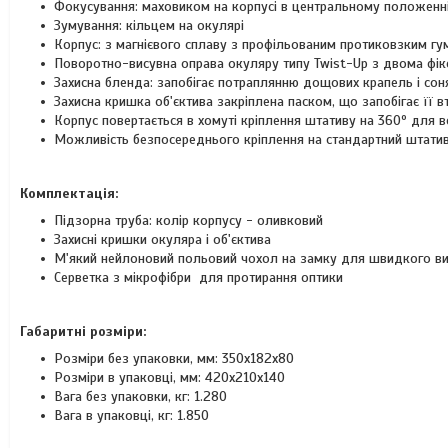
Фокусування: маховиком на корпусі в центральному положенн
Зумування: кільцем на окулярі
Корпус: з магнієвого сплаву з профільованим протиковзким г
Поворотно-висувна оправа окуляру типу Twist-Up з двома ф
Захисна бленда: запобігає потраплянню дощових крапель і соня
Захисна кришка об'єктива закріплена паском, що запобігає її вт
Корпус повертається в хомуті кріплення штативу на 360º для 
Можливість безпосереднього кріплення на стандартний штатив
Комплектація:
Підзорна труба: колір корпусу - оливковий
Захисні кришки окуляра і об'єктива
М'який нейлоновий польовий чохол на замку для швидкого вио
Серветка з мікрофібри для протирання оптики
Габаритні розміри:
Розміри без упаковки, мм: 350x182х80
Розміри в упаковці, мм: 420x210х140
Вага без упаковки, кг: 1.280
Вага в упаковці, кг: 1.850