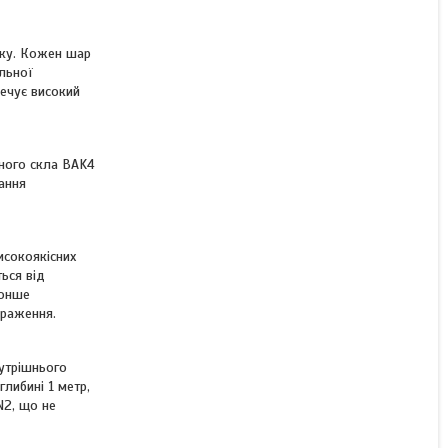
КУПИТИ
оку. Кожен шар
альної
КУПИТИ З
печує високий
чного скла BAK4
вання
исокоякісних
ься від
тонше
браження.
нутрішнього
либині 1 метр,
N2, що не