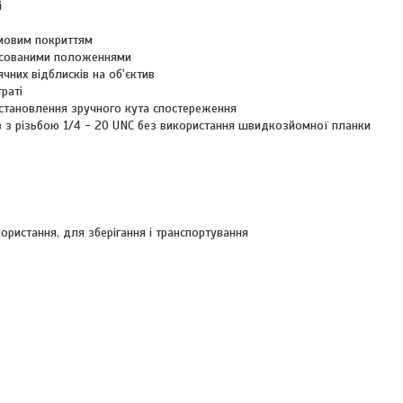
і
умовим покриттям
іксованими положеннями
чних відблисків на об'єктив
раті
встановлення зручного кута спостереження
 з різьбою 1/4 - 20 UNC без використання швидкозйомної планки
ристання, для зберігання і транспортування