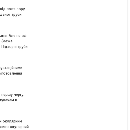
 від поля зору
 даної труби
ми. Але не всі
я (межа
 Підзорні труби
луатаційними
виготовлення
 першу чергу,
тувачам в
им окулярним
бливо окулярний