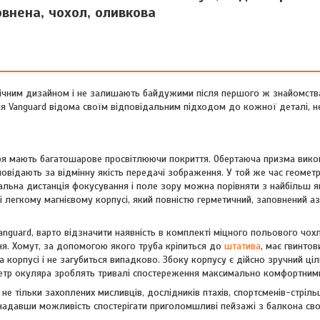
внена, чохол, оливкова
ічним дизайном і не залишають байдужими після першого ж знайомства.
анія Vanguard відома своїм відповідальним підходом до кожної деталі, 
тря мають багатошарове просвітлюючи покриття. Обертаюча призма вико
дповідають за відмінну якість передачі зображення. У той же час геометр
німальна дистанція фокусування і поле зору можна порівняти з найбільш я
і легкому магнієвому корпусі, який повністю герметичний, заповнений аз
anguard, варто відзначити наявність в комплекті міцного польового чох
ня. Хомут, за допомогою якого труба кріпиться до
штатива
, має гвинтов
а корпусі і не загубиться випадково. Збоку корпусу є дійсно зручний ці
аметр окуляра зроблять тривалі спостереження максимально комфортним
е тільки захоплених мисливців, дослідників птахів, спортсменів-стрільц
адавши можливість спостерігати приголомшливі пейзажі з балкона сво