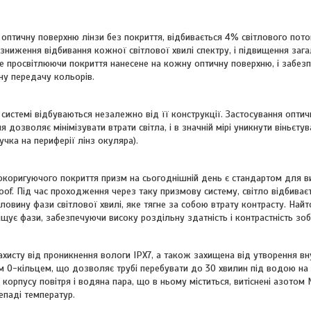
 оптичну поверхню лінзи без покриття, відбивається 4% світлового пот
зниження відбивання кожної світлової хвилі спектру, і підвищення заг
ке просвітлюючи покриття нанесене на кожну оптичну поверхню, і забез
ну передачу кольорів.
й системі відбуваються незалежно від її конструкції. Застосування опти
дозволяє мінімізувати втрати світла, і в значній мірі уникнути віньєту
чка на периферії лінз окуляра).
коригуючого покриття призм на сьогоднішній день є стандартом для в
f. Під час проходження через таку призмову систему, світло відбиваєт
ловину фази світлової хвилі, яке тягне за собою втрату контрасту. Най
щує фази, забезпечуючи високу роздільну здатність і контрастність зо
ахисту від проникнення вологи IPX7, а також захищена від утворення в
O-кільцем, що дозволяє трубі перебувати до 30 хвилин під водою на г
корпусу повітря і водяна пара, що в ньому міститься, витіснені азотом 
епаді температур.