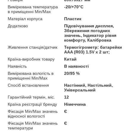
Вимірювана температура
-20/+70°C
в приміщенні Min/Max
Матеріал корпуса
Пластик
Додатково
Підсвічування дисплея,
Збереження погодних
значень, Індикатор рівня
комфорту, Калібровка
Живлення станція/датчик
Термогігрометр: батарейки
AАA (R03) 1.5V х 2 шт;
Країна-виробник товару
Китай
Наявність
В наявності
Вимірювана вологість в
20/95 %
приміщенні Min/Max
Спосіб встановлення
Настінний, Настільний,
Універсальний
Гарантійний термін, міс.
12
Країна реєстрації бренду
Німеччина
Фіксація Min/Max значень
Є
відносної вологості
Фіксація Min/Max значень
Є
температури