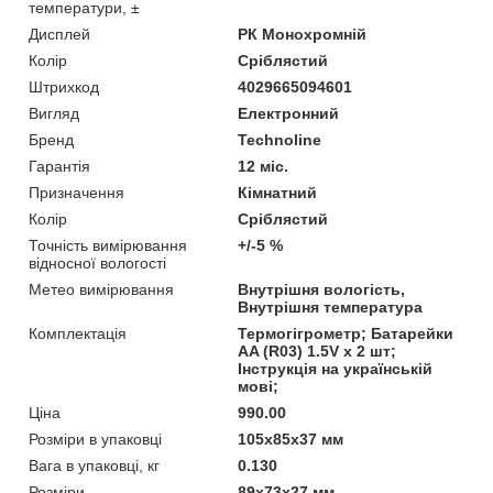
температури, ±
Дисплей
РК Монохромній
Колір
Сріблястий
Штрихкод
4029665094601
Вигляд
Електронний
Бренд
Technoline
Гарантія
12 міс.
Призначення
Кімнатний
Колір
Сріблястий
Точність вимірювання
+/-5 %
відносної вологості
Метео вимірювання
Внутрішня вологість,
Внутрішня температура
Комплектація
Термогігрометр; Батарейки
AA (R03) 1.5V х 2 шт;
Інструкція на українській
мові;
Ціна
990.00
Розміри в упаковці
105х85х37 мм
Вага в упаковці, кг
0.130
Розміри
89х73х27 мм