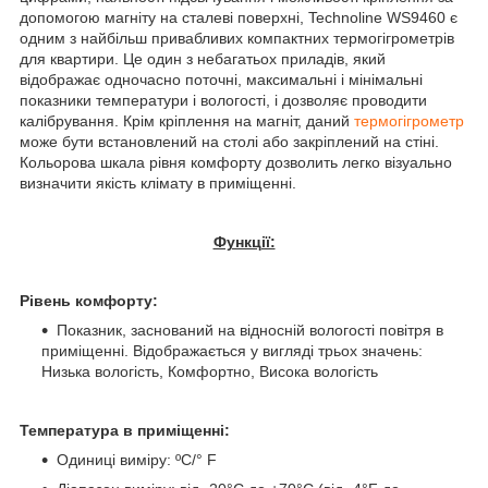
допомогою магніту на сталеві поверхні, Technoline WS9460 є
одним з найбільш привабливих компактних термогігрометрів
для квартири. Це один з небагатьох приладів, який
відображає одночасно поточні, максимальні і мінімальні
показники температури і вологості, і дозволяє проводити
калібрування. Крім кріплення на магніт, даний
термогігрометр
може бути встановлений на столі або закріплений на стіні.
Кольорова шкала рівня комфорту дозволить легко візуально
визначити якість клімату в приміщенні.
Функції:
Рівень комфорту:
Показник, заснований на відносній вологості повітря в
приміщенні. Відображається у вигляді трьох значень:
Низька вологість, Комфортно, Висока вологість
Температура в приміщенні:
Одиниці виміру: ºС/° F