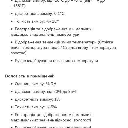
Діапазон виміру: від -20°C до +70°C (від -4°F до
+158°F)
Дискретність виміру: 0.1°C
Точність виміру: +/- 1C°
Реєстрація та відображення мінімальних і
максимальних значень температури
Відображення тенденції зміни температури (Стрілка
вниз - температура падає / Стрілка вгору - температура
зростає)
Ручне калібрування показників температури
Вологість в приміщенні:
Одиниці виміру: % RH
Діапазон виміру: від 20% до 95%
Дискретність виміру: 1%
Точність виміру: +/-5%
Реєстрація та відображення мінімальних і
максимальних значень відносної вологості
Ручне калібрування показників вологості