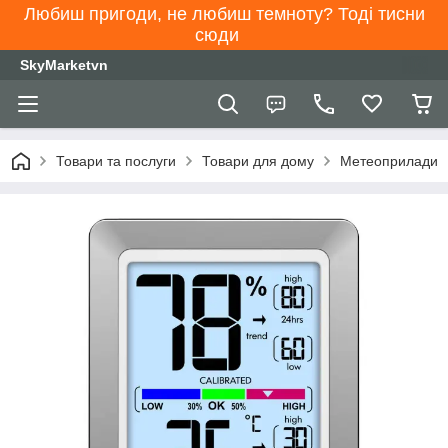
Любиш пригоди, не любиш темноту? Тоді тисни
сюди
SkyMarketvn
Товари та послуги
Товари для дому
Метеоприлади