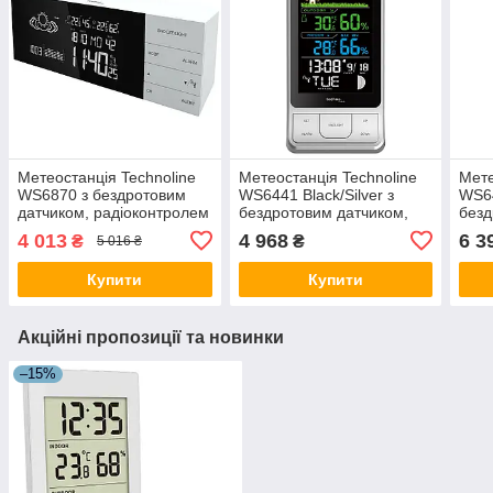
Метеостанція Technoline
Метеостанція Technoline
Мете
WS6870 з бездротовим
WS6441 Black/Silver з
WS64
датчиком, радіоконтролем
бездротовим датчиком,
безд
часу, барометром, біла
радіоконтроль часу,
раді
4 013
4 968
6 3
₴
₴
5 016 ₴
кольоровий дисплей
баро
Купити
Купити
Акційні пропозиції та новинки
–15%