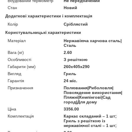
Вбудований термометр
Не передбачений
Стан
Новий
Додаткові характеристики і комплектація
Колір
Сріблястий
Користувальницькі характеристики
Матеріал
Нержавіюча харчова сталь|
Сталь
Вага (кг)
2.60
Особливості
З решіткою
Габарити (мм)
260х405х290
Вигляд
Гриль
Гарантія
24 міс.
Призначення
Полювання|Риболовля|
Повсякденне використання|
Пляжні|Кемпінгові|Сад
город|Для дому
Ціна
3356.00
Комплектація
Каркас складаний – 1 шт;
Гриль з решіткою із
нержавіючої сталі – 1 шт;