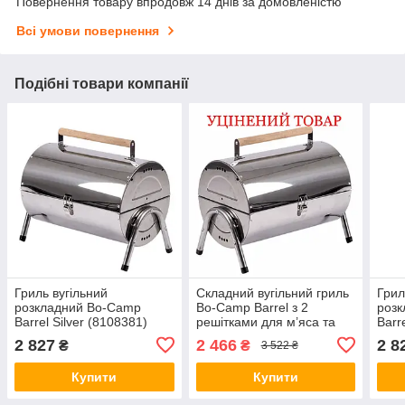
Повернення товару впродовж 14 днів за домовленістю
Всі умови повернення
Подібні товари компанії
Гриль вугільний
Складний вугільний гриль
Грил
розкладний Bo-Camp
Bo-Camp Barrel з 2
роз
Barrel Silver (8108381)
решітками для м’яса та
Barr
овочів, нержавіюча сталь,
2 827
2 466
2 8
₴
₴
3 522 ₴
сріблястий Discounted
Купити
Купити