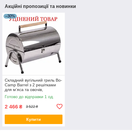
Акційні пропозиції та новинки
–30%
Складний вугільний гриль Bo-
Camp Barrel з 2 решітками
для м’яса та овочів,
нержавіюча сталь, сріблястий
Готово до відправки 1 од.
Discounted
2 466
₴
3 522 ₴
Купити