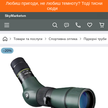
Любиш пригоди, не любиш темноту? Тоді тисни
сюди
SkyMarketvn
Товари та послуги
Спортивна оптика
Підзорні труби
–20%