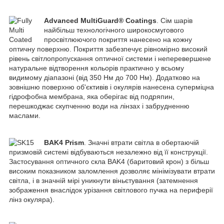
Advanced MultiGuard® Coatings
. Сім шарів
найбільш технологічного широкосмугового
просвітлюючого покриття нанесено на кожну
оптичну поверхню. Покриття забезпечує рівномірно високий
рівень світлопропускання оптичної системи і неперевершене
натуральне відтворення кольорів практично у всьому
видимому діапазоні (від 350 Нм до 700 Нм). Додатково на
зовнішню поверхню об'єктивів і окулярів нанесена суперміцна
гідрофобна мембрана, яка оберігає від подряпин,
перешкоджає скупченню води на лінзах і забрудненню
маслами.
BAK4 Prism
.
Значні втрати світла в обертаючій
призмовій системі відбуваються незалежно від її конструкції.
Застосування оптичного скла BAK4 (баритовий крон) з більш
високим показником заломлення дозволяє мінімізувати втрати
світла, і в значній мірі уникнути віньєтування (затемнення
зображення внаслідок урізання світлового пучка на периферії
лінз окуляра).