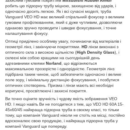
захисним гумовим покриттям
Mitsubishi Rubber Armor
робить цю підзорну трубу міцною, захищеною від ударів, і
одночасно досить легкою. Як і всі сучасні моделі, труба
Vanguard VEO HD має великий спіральний фокусер з великим
гумовим профілюванням, який є дуже чутливим, дозволяючи
однаково зручно проводити і швидке фокусування, і точне
налаштування фокусу.
Оптиці приділено особливу увагу, починаючи від матеріалів і
геометрії лінз, і закінчуючи покриттями.
HD
лінзи виконані з
оптичного скла з високою щільністю (
High Density Glass
), і
склеєні між собою кращими на сьогоднішній день
адгезивними клеями
Norland
, що відрізняються
максимальною прозорістю і однорідністю. Геометрія лінз
підібрана таким чином, щоб забезпечити одночасно і велике
поле зору, і мінімальну дистанцію фокусування, і позбутися
оптичних спотворень. Призма і лінзи мають всі необхідні
коригуючі, просвітлюючі і захисні покриття.
Ви точно оціните зручність і чудову якість зображення VEO
HD. І якщо навіть Ви не погодитеся з тим, що VEO HD 60A 15-
45x60/45 найкраща підзорна труба в своєму класі, то тільки
тому, що компанія Vanguard ніколи не стоїть на місці, постійно
вдосконалює свою продукцію, і найкраща підзорна труба у
компанії Vanguard ще попереду.