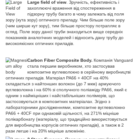
Large field of view
. Зручність, ефективність і
захоплюючі враження від спостереження в
підзорну трубу багато в чому залежать від поля
зору (кута зору) оптичного приладу. Чим більше поле зору
(чим ширше кут зору), тим більше простору потрапляє в
огляд. Поле зору даної труби знаходиться вище середніх
показників аналогічних моделей і відносить дану трубу до
високоякісних оптичних приладів.
Carbon Fiber Composite Body.
Компанія Vanguard
стала першим виробником, хто застосував
композитне вуглеволокно в серійному виробництві
оптичних приладів. Матеріал PA66 + 40CF на 40%
складається з найтонших волокон (до 7 мкм) армуючого
вуглеволокна і на 60% зі сполучного поліаміду PA66, який є
одним з найміцніших і найстабільніших полімерів, що
застосовуються в композитних матеріалах. Згідно з
лабораторними дослідженнями, композитне вуглеволокно
PA66 + 40CF при однаковій щільності, на 271% міцніше
полікарбонату (матеріалу, що традиційно використовується
для виробництва корпусів оптичних приладів), а також в 2
рази легше і на 20% міцніше алюмінію.