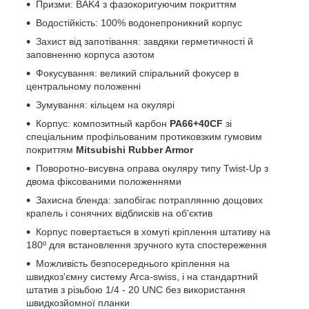
Призми: BAK4 з фазокоригуючим покриттям
Водостійкість: 100% водонепроникний корпус
Захист від запотівання: завдяки герметичності й
заповненню корпуса азотом
Фокусування: великий спіральний фокусер в
центральному положенні
Зумування: кільцем на окулярі
Корпус: композитный карбон
PA66+40CF
зі
спеціальним профільованим протиковзким гумовим
покриттям
Mitsubishi Rubber Armor
Поворотно-висувна оправа окуляру типу Twist-Up з
двома фіксованими положеннями
Захисна бленда: запобігає потраплянню дощових
крапель і сонячних відблисків на об'єктив
Корпус повертається в хомуті кріплення штативу на
180º для встановлення зручного кута спостереження
Можливість безпосереднього кріплення на
швидкоз'ємну систему Arca-swiss, і на стандартний
штатив з різьбою 1/4 - 20 UNC без використання
швидкозйомної планки