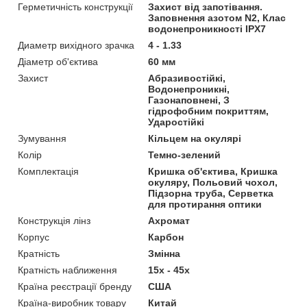
Герметичність конструкції
Захист від запотівання.
Заповнення азотом N2, Клас
водонепроникності IPX7
Диаметр вихідного зрачка
4 - 1.33
Діаметр об'єктива
60 мм
Захист
Абразивостійкі,
Водонепроникні,
Газонаповнені, З
гідрофобним покриттям,
Ударостійкі
Зумування
Кільцем на окулярі
Колір
Темно-зелений
Комплектація
Кришка об'єктива, Кришка
окуляру, Польовий чохол,
Підзорна труба, Серветка
для протирання оптики
Конструкція лінз
Ахромат
Корпус
Карбон
Кратність
Змінна
Кратність наближення
15x - 45x
Країна реєстрації бренду
США
Країна-виробник товару
Китай