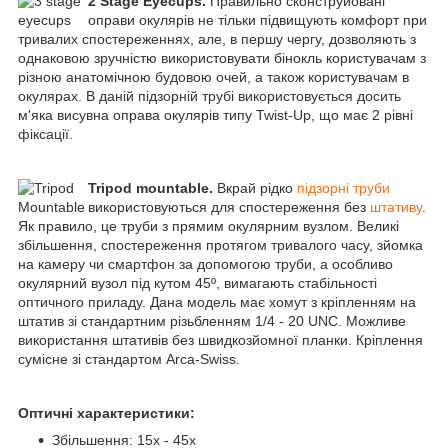
2 Stage Eyecups.
Правильно сконструйовані
оправи окулярів не тільки підвищують комфорт при
тривалих спостереженнях, але, в першу чергу, дозволяють з
однаковою зручністю використовувати бінокль користувачам з
різною анатомічною будовою очей, а також користувачам в
окулярах. В даній підзорній трубі використовується досить
м'яка висувна оправа окулярів типу Twist-Up, що має 2 рівні
фіксації.
Tripod mountable.
Вкрай рідко
підзорні труби
використовуються для спостереження без
штативу
.
Як правило, це труби з прямим окулярним вузлом. Великі
збільшення, спостереження протягом тривалого часу, зйомка
на камеру чи смартфон за допомогою труби, а особливо
окулярний вузол під кутом 45º, вимагають стабільності
оптичного приладу. Дана модель має хомут з кріпленням на
штатив зі стандартним різьбленням 1/4 - 20 UNC. Можливе
використання штативів без швидкозйомної планки. Кріплення
сумісне зі стандартом Arca-Swiss.
Оптичні характеристики:
Збільшення: 15x - 45x