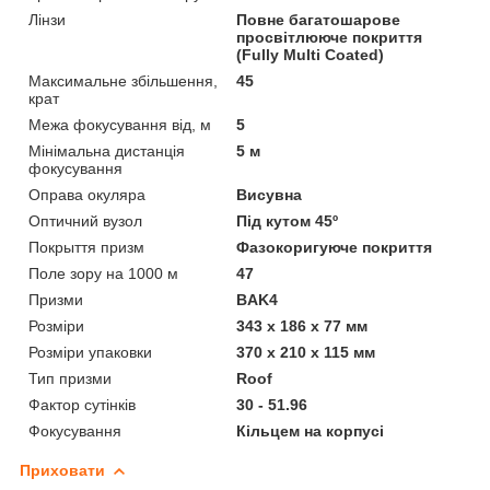
Лінзи
Повне багатошарове
просвітлююче покриття
(Fully Multi Coated)
Максимальне збільшення,
45
крат
Межа фокусування від, м
5
Мінімальна дистанція
5 м
фокусування
Оправа окуляра
Висувна
Оптичний вузол
Під кутом 45º
Покрыття призм
Фазокоригуюче покриття
Поле зору на 1000 м
47
Призми
BAK4
Розміри
343 x 186 х 77 мм
Розміри упаковки
370 x 210 x 115 мм
Тип призми
Roof
Фактор сутінків
30 - 51.96
Фокусування
Кільцем на корпусі
Приховати