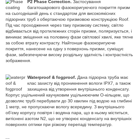
P2 Phase Correction.
Застосування
багатошарового фазокоригуючого покриття призм
на сьогоднішній день є стандартом для високоякісних
підзорних труб з обертаючою призмовою конструкцією Roof.
Під час проходження через таку призмову систему, світло
відбивається від протилежних сторін призми, поляризується, і
виникає зміщення на половину фази світлової хвилі, яке тягне
за собою втрату контрасту. Найтонше фазокоригуюче
покриття, нанесене на одну з поверхонь призми, суміщує
фази, забезпечуючи високу роздільну здатність і контрастність
зображення.
Waterproof & fogproof.
Дана підзорна труба має
клас захисту від проникнення вологи IPX7, а також
захищена від утворення внутрішнього конденсату.
Корпус ущільнений каучуковим ущільнюючим O-кільцем, що
дозволяє трубі перебувати до 30 хвилин під водою на глибині
1 метр, не пропускаючи вологу всередину. З внутрішнього
об’єму корпусу повітря і водяна пара, що в ньому міститься,
витіснені азотом N2, що не утворює конденсату на внутрішніх
поверхнях оптики при різкому перепаді температур.