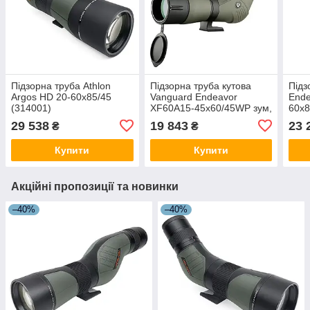
Підзорна труба Athlon
Підзорна труба кутова
Підз
Argos HD 20-60x85/45
Vanguard Endeavor
Ende
(314001)
XF60A15-45x60/45WP зум,
60x8
водонепроникна,
приз
29 538
19 843
23 
₴
₴
азотонаповнена, чохол,
фазо
оливкова
FMC,
Купити
Купити
Акційні пропозиції та новинки
–40%
–40%