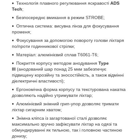
Технологія плавного регулювання яскравості
ADS
Tech
;
Безпосереднє вмикання в режим STROBE;
Оптична система: висувна лінза для фокусування
променя;
Фокусування за допомогою повороту голови ліхтаря
по/проти годинникової стрілки;
Матеріал: алюмінієвий сплав T6061-T6;
Покриття корпусу методом анодування
Type
III
(анодований шар понад 25 мкм забезпечує
підвищену корозійну та зносостійкість, а також відмінні
діелектричні властивості);
Ергономічна форма корпусу та текстурована накатка
дозволяють надійно утримувати ліхтар;
Алюмінієвий знімний грип-упор дозволяє тримати
ліхтар сигарним хватом;
Знімна кліпса із загартованої сталі дозволяє
максимально зручно зафіксувати ліхтар на одязі та
обмундируванні як тильною, так і головною частиною
донизу;