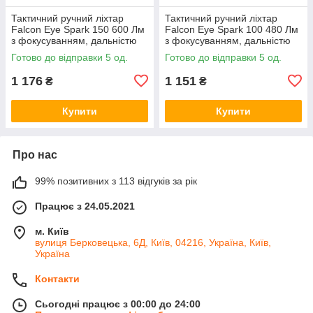
Тактичний ручний ліхтар
Тактичний ручний ліхтар
Falcon Eye Spark 150 600 Лм
Falcon Eye Spark 100 480 Лм
з фокусуванням, дальністю
з фокусуванням, дальністю
300 м і живленням 3×AAA,
125 м і живленням 2×AA,
Готово до відправки 5 од.
Готово до відправки 5 од.
чорний
чорний
1 176
1 151
₴
₴
Купити
Купити
Про нас
99% позитивних з 113 відгуків за рік
Працює з 24.05.2021
м. Київ
вулиця Берковецька, 6Д, Київ, 04216, Україна, Київ,
Україна
Контакти
Сьогодні працює з 00:00 до 24:00