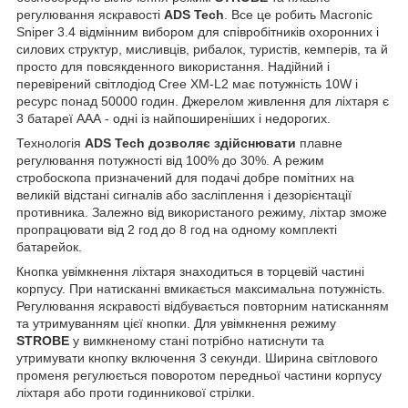
регулювання яскравості
ADS Tech
. Все це робить Macronic
Sniper 3.4 відмінним вибором для співробітників охоронних і
силових структур, мисливців, рибалок, туристів, кемперів, та й
просто для повсякденного використання. Надійний і
перевірений світлодіод Cree XM-L2 має потужність 10W і
ресурс понад 50000 годин. Джерелом живлення для ліхтаря є
3 батареї ААА - одні із найпоширеніших і недорогих.
Технологія
ADS Tech дозволяє здійснювати
плавне
регулювання потужності від 100% до 30%. А режим
стробоскопа призначений для подачі добре помітних на
великій відстані сигналів або засліплення і дезорієнтації
противника. Залежно від використаного режиму, ліхтар зможе
пропрацювати від 2 год до 8 год на одному комплекті
батарейок.
Кнопка увімкнення ліхтаря знаходиться в торцевій частині
корпусу. При натисканні вмикається максимальна потужність.
Регулювання яскравості відбувається повторним натисканням
та утримуванням цієї кнопки. Для увімкнення режиму
STROBE
у вимкненому стані потрібно натиснути та
утримувати кнопку включення 3 секунди. Ширина світлового
променя регулюється поворотом передньої частини корпусу
ліхтаря або проти годинникової стрілки.