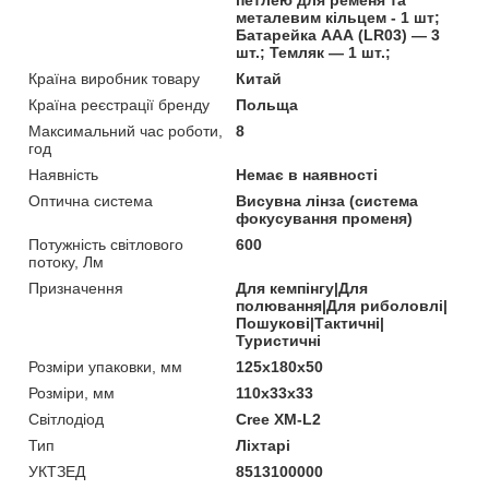
металевим кільцем - 1 шт;
Батарейка ААА (LR03) — 3
шт.; Темляк — 1 шт.;
Країна виробник товару
Китай
Країна реєстрації бренду
Польща
Максимальний час роботи,
8
год
Наявність
Немає в наявності
Оптична система
Висувна лінза (система
фокусування променя)
Потужність світлового
600
потоку, Лм
Призначення
Для кемпінгу|Для
полювання|Для риболовлі|
Пошукові|Тактичні|
Туристичні
Розміри упаковки, мм
125x180x50
Розміри, мм
110х33х33
Світлодіод
Cree XM-L2
Тип
Ліхтарі
УКТЗЕД
8513100000