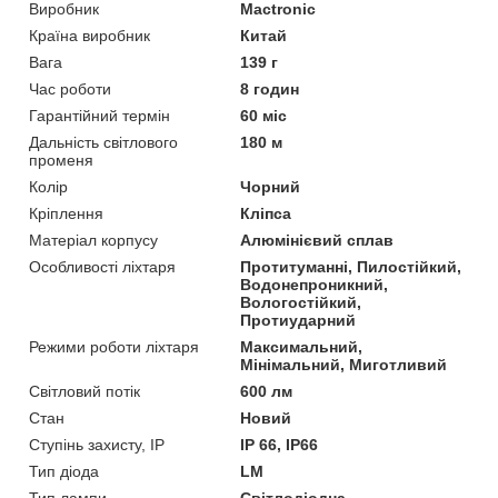
Виробник
Mactronic
Країна виробник
Китай
Вага
139 г
Час роботи
8 годин
Гарантійний термін
60 міс
Дальність світлового
180 м
променя
Колір
Чорний
Кріплення
Кліпса
Матеріал корпусу
Алюмінієвий сплав
Особливості ліхтаря
Протитуманні, Пилостійкий,
Водонепроникний,
Вологостійкий,
Протиударний
Режими роботи ліхтаря
Максимальний,
Мінімальний, Миготливий
Світловий потік
600 лм
Стан
Новий
Ступінь захисту, IP
IP 66, IP66
Тип діода
LM
Тип лампи
Світлодіодна