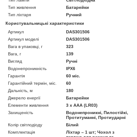
Тип живлення
Батарейки
Тип ліхтаря
Ручний
Користувальницькі характеристики
Артикул
DAS301506
Артикул моделі
DAS301506
Вага в упаковці, г
323
Вага, г
139
Вигляд
Ручні
Водонепроникність
IPX6
Гарантія
60 міс.
Гарантійний термін, міс.
60
Дальність, м
180
Джерело енергії
Батарейки
Елементи живлення
3 х ААА (LR03)
Захищеність
Водонепроникні, Пилостійкі,
Протитуманні, Протиударні
Колір світлодіоду
Білий
Комплектація
Ліхтар – 1 шт; Чохол з
петлею для ременя та