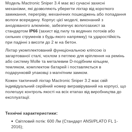
Модель Mactronic Sniper 3.4 має всі сучасні захисні
механізми, які дозволяють уберегти ліхтар від короткого
замикання, перегріву, механічних пошкоджень або попадання
вологи всередину. Корпус цієї моделі, виконаний з
анодованого алюмінію, забезпечує вологозахист за
стандартом
IP66
(захист від пилу та водяних потоків або
сильних струменів з будь-якого напрямку) та ударостійкість
при падінні з висоти до 2 м на бетон.
Ліхтар укомплектований функціональною кліпсою із
загартованої сталі, чохлом з петлею для кріплення на ремінь
або систему Molle та металевим D-подібним кільцем,
темляком, комплектом батарей і поставляється в
подарунковій упаковці з магнітним замком.
Кожен тактичний ліхтар Mactronic Sniper 3.2 має свій
індивідуальний серійний номер вигравіруваний на корпусі, що
полегшує контроль якості на всіх етапах від виробництва до
експлуатації.
Технічні характеристики:
Світловий потік: 600 Лм (Стандарт ANSI/PLATO FL 1-
2016);