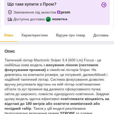
Що таке купити з Пром?
Замовлення під захистом
Доступна доставка
Опис
Характеристики
Відгуки про товар
Доставка
Опис
Тактичний ліхтар Mactronic Sniper 3.4 (600 Lm) Focus - це
найбільш нова модель з
висувною лінзою (системою
фокусування променя)
в сімействі ліхтарів Sniper. Не
дивлячись на компактні розміри, це потужний, далекобійний і
надійний тактичний ліхтар. Система фокусування дозволяє
вручну регулювати відстань на якій ліхтар освітлюватиме
об'єкти та кут променя від далекого сфокусованого пучка
світла до широкого, повністю однорідного освітлення. Завдяки
цьому модель здатна ефективно
освітлювати місцевість на
відстані до 180 метрів або освітити кемпінговий або
похідний табір
. Також у цій моделі реалізоване
безпосереднє включення режим
STROBE
та плавне