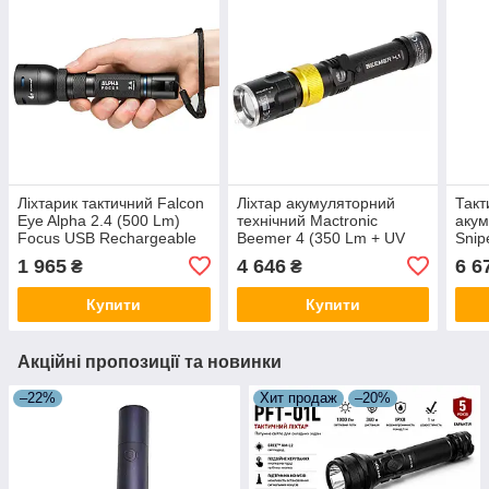
Ліхтарик тактичний Falcon
Ліхтар акумуляторний
Такт
Eye Alpha 2.4 (500 Lm)
технічний Mactronic
акум
Focus USB Rechargeable
Beemer 4 (350 Lm + UV
Snip
(FHH0116)
390 nm) Ultraviolet Focus
Focu
1 965
4 646
6 6
₴
₴
USB Rechargeable
Type
Купити
Купити
Акційні пропозиції та новинки
–22%
Хит продаж
–20%