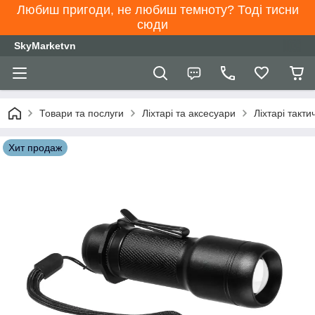
Любиш пригоди, не любиш темноту? Тоді тисни
сюди
SkyMarketvn
Товари та послуги
Ліхтарі та аксесуари
Ліхтарі такти
Хит продаж