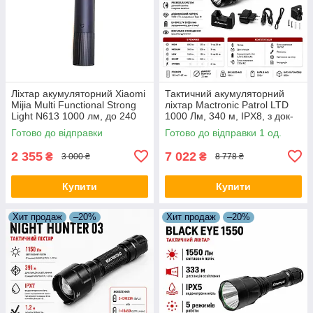
Ліхтар акумуляторний Xiaomi
Тактичний акумуляторний
Mijia Multi Functional Strong
ліхтар Mactronic Patrol LTD
Light N613 1000 лм, до 240
1000 Лм, 340 м, IPX8, з док-
м, LED, IP54, чорний
станцією 12V/220V
Готово до відправки
Готово до відправки 1 од.
2 355
7 022
₴
₴
3 000 ₴
8 778 ₴
Купити
Купити
Хит продаж
–20%
Хит продаж
–20%