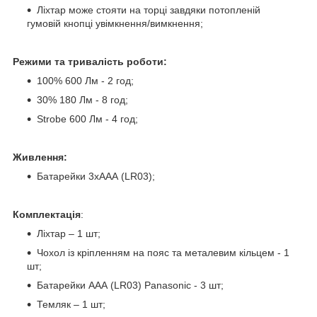
Ліхтар може стояти на торці завдяки потопленій
гумовій кнопці увімкнення/вимкнення;
Режими та тривалість роботи:
100% 600 Лм - 2 год;
30% 180 Лм - 8 год;
Strobe 600 Лм - 4 год;
Живлення:
Батарейки 3хААА (LR03);
Комплектація
:
Ліхтар – 1 шт;
Чохол із кріпленням на пояс та металевим кільцем - 1
шт;
Батарейки ААА (LR03) Panasonic - 3 шт;
Темляк – 1 шт;