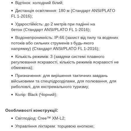
Відтінок: холодний білий;
Дистанція освітлення: 180 м (Стандарт ANSI/PLATO
FL 1-2016);
Ударостійкість: до 2 метрів при падінні на
бетон (Стандарт ANSI/PLATO FL 1-2016);
Водонепроникність: IP-66 (захист від пилу та водяних
потоків або сильних струменів з будь-якого
напрямку) (Стандарт ANSI/PLATO FL 1-2016);
Кількість режимів: 3 (завдяки системі плавного
регулювання яскравості, кількість режимів яскравості не
обмежена);
Призначення: для вирішення тактичних завдань
військовими та спецпідрозділами, для полювання, для
риболовлі, для екстремального туризму;
Колір: Black (Чорний);
Особливості конструкції:
Світлодіод: Cree™ XM-L2;
Управління ліхтарем: торцевою кнопкою;