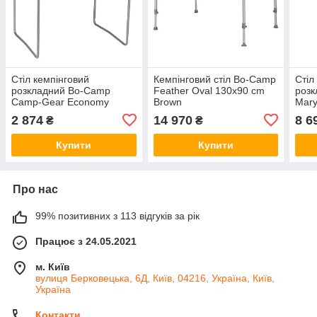
Стіл кемпінговий
Кемпінговий стіл Bo-Camp
Стіл
розкладний Bo-Camp
Feather Oval 130x90 cm
роз
Camp-Gear Economy
Brown
Mary
80x60 cm Light Grey
Bamb
2 874
14 970
8 6
₴
₴
Купити
Купити
Про нас
99% позитивних з 113 відгуків за рік
Працює з 24.05.2021
м. Київ
вулиця Берковецька, 6Д, Київ, 04216, Україна, Київ,
Україна
Контакти