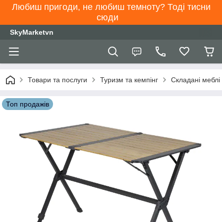
Любиш пригоди, не любиш темноту? Тоді тисни
сюди
SkyMarketvn
Товари та послуги
Туризм та кемпінг
Складані меблі
Топ продажів