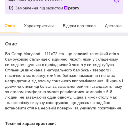
Замовлення під захистом
Опис
Характеристики
Відгуки про товар
Доставка
Опис
Bo-Camp Maryland L 111x72 cm - це великий та стійкий стіл з
бамбуковою стільницею відмінної якості, який у складеному
вигляді вміщується в циліндричний чохол у вигляді тубуса.
Стільниця виконана з натурального бамбука - твердого і
гігієнічного матеріалу, який не боїться намокання і не стає
непридатним від впливу сонячного випромінювання. Ширина і
довжина стільниці більші за загальноприйняті стандарти, тому
за столом комфортно зможе розміститися компанія з 6-8
людей, не заважаючи один одному. Одна з ніжок столу має
телескопічну висувну конструкцію, що дозволяє надійно
встановити стіл на нерівній поверхні та уникнути похитування.
Технічні характеристики: