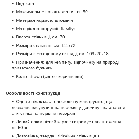
Вид: стіл
Максимальне навантаження, кг: 50
Матеріал каркаса: алюміній
Матеріал конструкції: бамбук
Висота стільниці, см: 70
Розміри стільниці, см: 111х72
Розміри в складеному вигляді, см: 109х20х18
Призначення: для кемпінгу, відпочинку на природі,
приватного будинку
Колір: Brown (світло-коричневий)
Особливості конструкції:
Одна з ніжок має телескопічну конструкцію, що
дозволяє висунути її на необхідну довжину і встановити
стіл стійко на нерівній поверхні
Легкий алюмінієвий каркас витримує навантаження
до 50 кг.
Довговічна, тверда і гігієнічна стільниця з