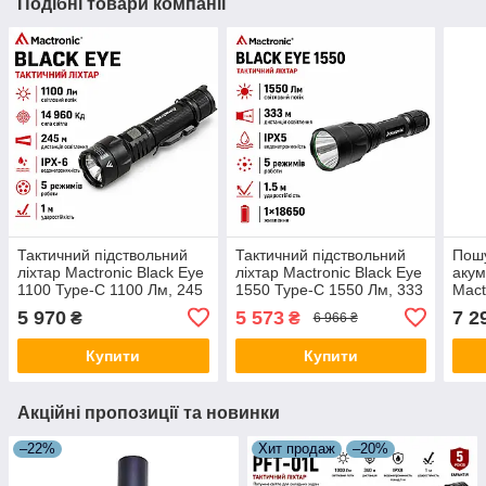
Подібні товари компанії
Тактичний підствольний
Тактичний підствольний
Пош
ліхтар Mactronic Black Eye
ліхтар Mactronic Black Eye
акум
1100 Type-C 1100 Лм, 245
1550 Type-C 1550 Лм, 333
Mact
м, IPX6, акумулятор
м, акумулятор 18650,
1500
5 970
5 573
7 2
₴
₴
6 966 ₴
18650, чорний
IPX5, чорний
фоку
IPX6
Купити
Купити
Акційні пропозиції та новинки
–22%
Хит продаж
–20%