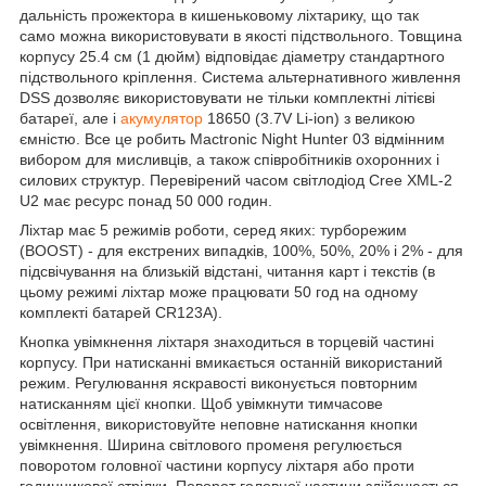
дальність прожектора в кишеньковому ліхтарику, що так
само можна використовувати в якості підствольного. Товщина
корпусу 25.4 см (1 дюйм) відповідає діаметру стандартного
підствольного кріплення. Система альтернативного живлення
DSS дозволяє використовувати не тільки комплектні літієві
батареї, але і
акумулятор
18650 (3.7V Li-ion) з великою
ємністю. Все це робить Mactronic Night Hunter 03 відмінним
вибором для мисливців, а також співробітників охоронних і
силових структур. Перевірений часом світлодіод Cree XML-2
U2 має ресурс понад 50 000 годин.
Ліхтар має 5 режимів роботи, серед яких: турборежим
(BOOST) - для екстрених випадків, 100%, 50%, 20% і 2% - для
підсвічування на близькій відстані, читання карт і текстів (в
цьому режимі ліхтар може працювати 50 год на одному
комплекті батарей CR123A).
Кнопка увімкнення ліхтаря знаходиться в торцевій частині
корпусу. При натисканні вмикається останній використаний
режим. Регулювання яскравості виконується повторним
натисканням цієї кнопки. Щоб увімкнути тимчасове
освітлення, використовуйте неповне натискання кнопки
увімкнення. Ширина світлового променя регулюється
поворотом головної частини корпусу ліхтаря або проти
годинникової стрілки. Поворот головної частини здійснюється