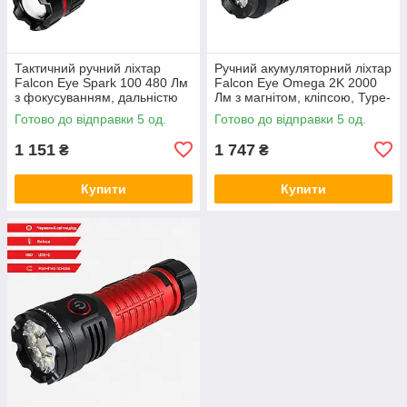
Тактичний ручний ліхтар
Ручний акумуляторний ліхтар
Falcon Eye Spark 100 480 Лм
Falcon Eye Omega 2K 2000
з фокусуванням, дальністю
Лм з магнітом, кліпсою, Type-
125 м і живленням 2×AA,
C і червоним сигналом,
Готово до відправки 5 од.
Готово до відправки 5 од.
чорний
чорний
1 151
1 747
₴
₴
Купити
Купити