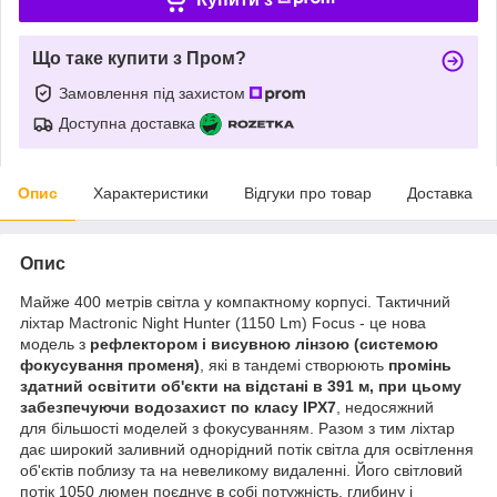
Що таке купити з Пром?
Замовлення під захистом
Доступна доставка
Опис
Характеристики
Відгуки про товар
Доставка
Опис
Майже 400 метрів світла у компактному корпусі. Тактичний
ліхтар Mactronic Night Hunter (1150 Lm) Focus - це нова
модель з
рефлектором і висувною лінзою (системою
фокусування променя)
, які в тандемі створюють
промінь
здатний освітити об'єкти на відстані в 391 м, при цьому
забезпечуючи водозахист по класу IPX7
, недосяжний
для більшості моделей з фокусуванням. Разом з тим ліхтар
дає широкий заливний однорідний потік світла для освітлення
об'єктів поблизу та на невеликому видаленні. Його світловий
потік 1050 люмен поєднує в собі потужність, глибину і