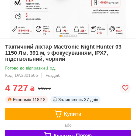
Тактичний ліхтар Mactronic Night Hunter 03
1150 Лм, 391 м, з фокусуванням, IPX7,
підствольний, чорний
Готово до відправки 1 од.
Код: DAS301505
Роздріб
4 727
₴
5 909 ₴
Економія
1182 ₴
Залишилось
37 днів
Купити
або
Купити з