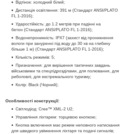
Відтінок: холодний білий;
Дистанція освітлення: 391 м (Стандарт ANSI/PLATO
FL 1-2016);
Ударостійкість: до 1.2 метрів при падінні на
бетон (Стандарт ANSI/PLATO FL 1-2016);
Водонепроникність: IPX7 (захист від проникнення
вологи при зануренні під воду до 30 хв на глибину
більше 1 м) (Стандарт ANSI/PLATO FL 1-2016);
Кількість режимів: 5;
Призначення: для вирішення тактичних завдань
військовими та спецпідрозділами, для полювання, для
риболовлі, для екстремального туризму;
Колір: Black (Чорний);
Особливості конструкції:
Світлодіод: Cree™ XML-2 U2;
Управління ліхтарем: торцевою кнопкою;
Кнопка включення має режим неповного натискання
для швидкого увімкнення ліхтаря та подачі сигналів;