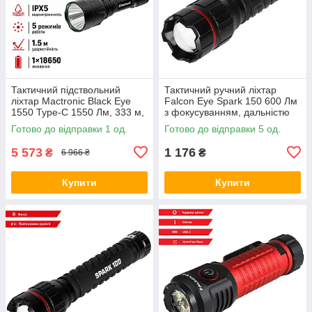
Тактичний підствольний
Тактичний ручний ліхтар
ліхтар Mactronic Black Eye
Falcon Eye Spark 150 600 Лм
1550 Type-C 1550 Лм, 333 м,
з фокусуванням, дальністю
акумулятор 18650, IPX5,
300 м і живленням 3×AAA,
Готово до відправки 1 од.
Готово до відправки 5 од.
чорний
чорний
5 573
1 176
₴
₴
6 966 ₴
Купити
Купити