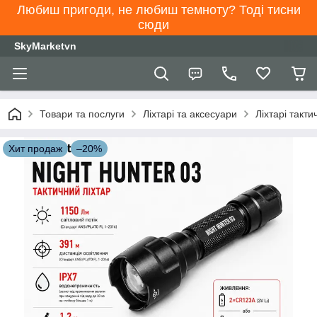
Любиш пригоди, не любиш темноту? Тоді тисни
сюди
SkyMarketvn
Товари та послуги
Ліхтарі та аксесуари
Ліхтарі такти
Хит продаж
–20%