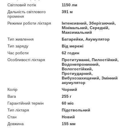
Світловий потік
1150 лм
Дальність світлового
391 м
променя
Режими роботи ліхтаря
Інтенсивний, Зберігаючий,
Мінімальний, Середній,
Максимальний
Тип живлення
Батарейки, Акумулятор
Тип заряду
Від мережі
Час роботи
62 годин
Особливості ліхтаря
Протитуманні, Пилостійкий,
Водонепроникний,
Вологостійкий,
Протиударний,
Вибухозахищений, Змінний
акумулятор
Колір
Чорний
Вага
255 г
Гарантійний термін
60 міс
Тип ліхтаря
Підствольний
Стан
Новий
Довжина
155 мм