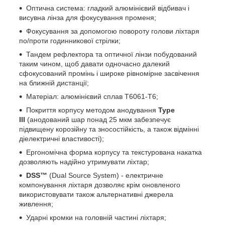
Оптична система: гладкий алюмінієвий відбивач і
висувна лінза для фокусування променя;
Фокусування за допомогою повороту голови ліхтаря
по/проти годинникової стрілки;
Тандем рефлектора та оптичної лінзи побудований
таким чином, щоб давати одночасно далекий
сфокусований промінь і широке рівномірне засвічення
на ближній дистанції;
Матеріал: алюмінієвий сплав T6061-T6;
Покриття корпусу методом анодування
Type
III
(анодований шар понад 25 мкм забезпечує
підвищену корозійну та зносостійкість, а також відмінні
діелектричні властивості);
Ергономічна форма корпусу та текстурована накатка
дозволяють надійно утримувати ліхтар;
DSS™
(Dual Source System) - електричне
компонування ліхтаря дозволяє крім оновленого
використовувати також альтернативні джерела
живлення;
Ударні кромки на головній частині ліхтаря;