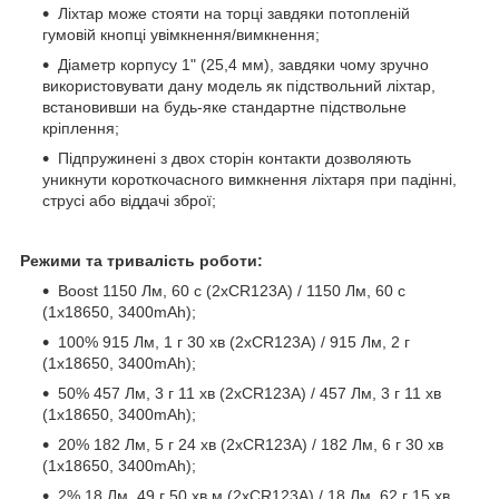
Ліхтар може стояти на торці завдяки потопленій
гумовій кнопці увімкнення/вимкнення;
Діаметр корпусу 1" (25,4 мм), завдяки чому зручно
використовувати дану модель як підствольний ліхтар,
встановивши на будь-яке стандартне підствольне
кріплення;
Підпружинені з двох сторін контакти дозволяють
уникнути короткочасного вимкнення ліхтаря при падінні,
струсі або віддачі зброї;
Режими та тривалість роботи:
Boost 1150 Лм, 60 с (2xCR123A) / 1150 Лм, 60 с
(1х18650, 3400mAh);
100% 915 Лм, 1 г 30 хв (2xCR123A) / 915 Лм, 2 г
(1х18650, 3400mAh);
50% 457 Лм, 3 г 11 хв (2xCR123A) / 457 Лм, 3 г 11 хв
(1х18650, 3400mAh);
20% 182 Лм, 5 г 24 хв (2xCR123A) / 182 Лм, 6 г 30 хв
(1х18650, 3400mAh);
2% 18 Лм, 49 г 50 хв м (2xCR123A) / 18 Лм, 62 г 15 хв