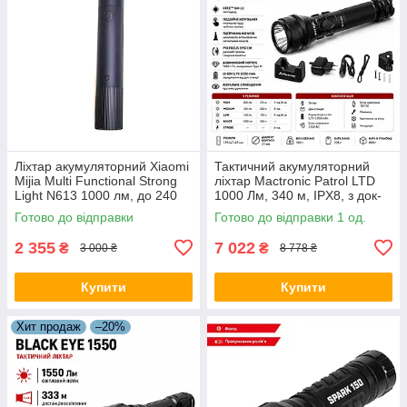
Ліхтар акумуляторний Xiaomi
Тактичний акумуляторний
Mijia Multi Functional Strong
ліхтар Mactronic Patrol LTD
Light N613 1000 лм, до 240
1000 Лм, 340 м, IPX8, з док-
м, LED, IP54, чорний
станцією 12V/220V
Готово до відправки
Готово до відправки 1 од.
2 355
7 022
₴
₴
3 000 ₴
8 778 ₴
Купити
Купити
Хит продаж
–20%