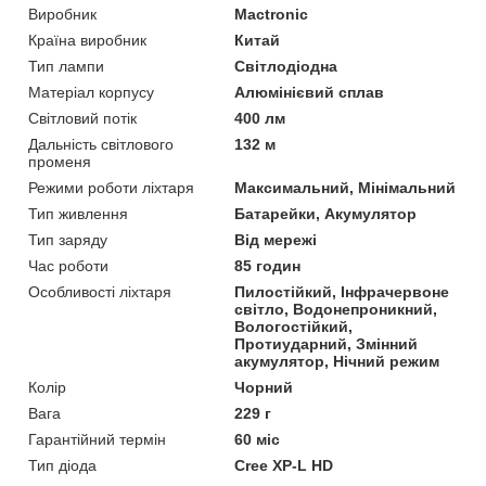
Виробник
Mactronic
Країна виробник
Китай
Тип лампи
Світлодіодна
Матеріал корпусу
Алюмінієвий сплав
Світловий потік
400 лм
Дальність світлового
132 м
променя
Режими роботи ліхтаря
Максимальний, Мінімальний
Тип живлення
Батарейки, Акумулятор
Тип заряду
Від мережі
Час роботи
85 годин
Особливості ліхтаря
Пилостійкий, Інфрачервоне
світло, Водонепроникний,
Вологостійкий,
Протиударний, Змінний
акумулятор, Нічний режим
Колір
Чорний
Вага
229 г
Гарантійний термін
60 міс
Тип діода
Cree XP-L HD