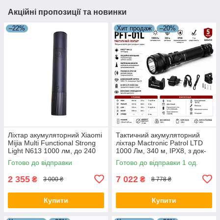
Акційні пропозиції та новинки
–22%
Хит продаж
–20%
Ліхтар акумуляторний Xiaomi
Тактичний акумуляторний
Mijia Multi Functional Strong
ліхтар Mactronic Patrol LTD
Light N613 1000 лм, до 240
1000 Лм, 340 м, IPX8, з док-
м, LED, IP54, чорний
станцією 12V/220V
Готово до відправки
Готово до відправки 1 од.
2 355
7 022
₴
₴
3 000 ₴
8 778 ₴
Купити
Купити