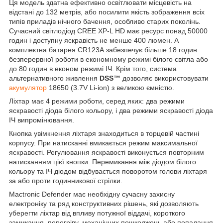
Ця модель здатна ефективно освітлювати місцевість на
відстані до 132 метрів, або посилити якість зображення всіх
типів приладів нічного бачення, особливо старих поколінь.
Сучасний світлодіод CREE XP-L HD має ресурс понад 50000
годин і доступну яскравість не менше 400 люмен. А
комплектна батарея CR123А забезпечує більше 18 годин
безперервної роботи в економному режимі білого світла або
до 80 годин в економ режимі ІЧ. Крім того, система
альтернативного живлення
DSS™
дозволяє використовувати
акумулятор
18650 (3.7V Li-ion) з великою ємністю.
Ліхтар має 4 режими роботи, серед яких: два режими
яскравості діода білого кольору, і два режими яскравості діода
ІЧ випромінювання.
Кнопка увімкнення ліхтаря знаходиться в торцевій частині
корпусу. При натисканні вмикається режим максимальної
яскравості. Регулювання яскравості виконується повторним
натисканням цієї кнопки. Перемикання між діодом білого
кольору та ІЧ діодом відбувається поворотом голови ліхтаря
за або проти годинникової стрілки.
Mactronic Defender має необхідну сучасну захисну
електроніку та ряд конструктивних рішень, які дозволяють
уберегти ліхтар від впливу потужної віддачі, короткого
замикання, перегріву, механічних пошкоджень або попадання