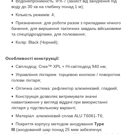
Водонепроникність: IPX-7 (захист від занурення під
воду до 30 хв на глибину понад 1 м);
Кількість режимів: 4;
Призначення: для роботи разом з приладами нічного
бачення, для вирішення тактичних завдань військовими
та спецпідрозділами, для полювання;
Колір: Black (Чорний);
Особливості конструкції:
Світлодіод: Cree™ XPL + ІЧ-світлодіод 940 нм;
Управління ліхтарем: торцевою кнопкою / поворотом
голови ліхтаря;
Оптична система: рефлектор алюмінієвий, гладкий;
Конструкція дозволяє витримувати значні
навантаження у вигляді віддачі при використанні
ліхтаря у підствольному варіанті;
Матеріал: алюмінієвий сплав ALU T6061-T6;
Покриття корпусу методом анодування
Type
III
(анодований шар понад 25 мкм забезпечує