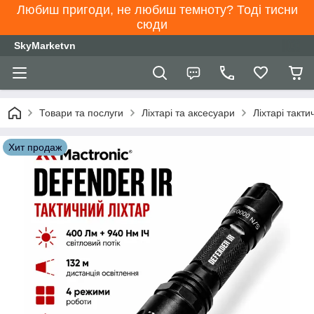
Любиш пригоди, не любиш темноту? Тоді тисни
сюди
SkyMarketvn
Товари та послуги
Ліхтарі та аксесуари
Ліхтарі такти
Хит продаж