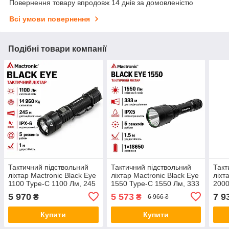
Повернення товару впродовж 14 днів за домовленістю
Всі умови повернення
Подібні товари компанії
Тактичний підствольний
Тактичний підствольний
Такт
ліхтар Mactronic Black Eye
ліхтар Mactronic Black Eye
ліхт
1100 Type-C 1100 Лм, 245
1550 Type-C 1550 Лм, 333
2000
м, IPX6, акумулятор
м, акумулятор 18650,
стан
5 970
5 573
7 9
₴
₴
6 966 ₴
18650, чорний
IPX5, чорний
IPX7
Купити
Купити