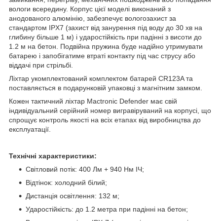
вологи всередину. Корпус цієї моделі виконаний з
анодованого алюмінію, забезпечує вологозахист за
стандартом IPX7 (захист від занурення під воду до 30 хв на
глибину більше 1 м) і ударостійкість при падінні з висоти до
1.2 м на бетон. Подвійна пружина буде надійно утримувати
батарею і запобігатиме втраті контакту під час струсу або
віддачі при стрільбі.
Ліхтар укомплектований комплектом батарей CR123A та
поставляється в подарунковій упаковці з магнітним замком.
Кожен тактичний ліхтар Mactronic Defender має свій
індивідуальний серійний номер вигравіруваний на корпусі, що
спрощує контроль якості на всіх етапах від виробництва до
експлуатації.
Технічні характеристики:
Світловий потік: 400 Лм + 940 Нм ІЧ;
Відтінок: холодний білий;
Дистанція освітлення: 132 м;
Ударостійкість: до 1.2 метра при падінні на бетон;