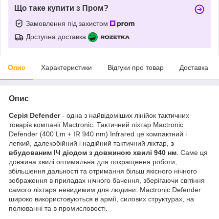
Що таке купити з Пром?
Замовлення під захистом
Доступна доставка
Опис
Характеристики
Відгуки про товар
Доставка
Опис
Серія Defender
- одна з найвідоміших лінійок тактичних
товарів компанії Mactronic. Тактичний ліхтар Mactronic
Defender (400 Lm + IR 940 nm) Infrared це компактний і
легкий, далекобійний і надійний тактичний ліхтар,
з
вбудованим ІЧ діодом з довжиною хвилі 940 нм
. Саме ця
довжина хвилі оптимальна для покращення роботи,
збільшення дальності та отримання більш якісного нічного
зображення в приладах нічного бачення, зберігаючи світіння
самого ліхтаря невидимим для людини. Mactronic Defender
широко використовуються в армії, силових структурах, на
полюванні та в промисловості.