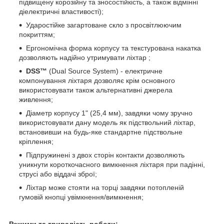
підвищену корозійну та зносостійкість, а також відмінні
діелектричні властивості);
Ударостійке загартоване скло з просвітлюючим
покриттям;
Ергономічна форма корпусу та текстурована накатка
дозволяють надійно утримувати ліхтар ;
DSS™
(Dual Source System) - електричне
компонування ліхтаря дозволяє крім основного
використовувати також альтернативні джерела
живлення;
Діаметр корпусу 1" (25,4 мм), завдяки чому зручно
використовувати дану модель як підствольний ліхтар,
встановивши на будь-яке стандартне підствольне
кріплення;
Підпружинені з двох сторін контакти дозволяють
уникнути короткочасного вимкнення ліхтаря при падінні,
струсі або віддачі зброї;
Ліхтар може стояти на торці завдяки потопленій
гумовій кнопці увімкнення/вимкнення;
Режими та тривалість роботи: