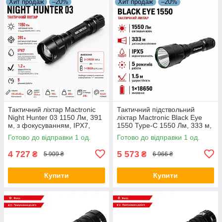
Хит продаж
–20%
Хит продаж
–20%
Тактичний ліхтар Mactronic
Тактичний підствольний
Night Hunter 03 1150 Лм, 391
ліхтар Mactronic Black Eye
м, з фокусуванням, IPX7,
1550 Type-C 1550 Лм, 333 м,
підствольний, чорний
акумулятор 18650, IPX5,
Готово до відправки 1 од.
Готово до відправки 1 од.
чорний
4 727
5 573
₴
₴
5 909 ₴
6 966 ₴
Купити
Купити