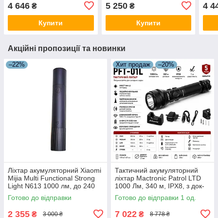
390 nm) Ultraviolet Focus
RoundBEAM (1000 Lm)
Magn
4 646
5 250
4 4
₴
₴
USB Rechargeable
Magnetic USB
Rechargeable
Купити
Купити
Акційні пропозиції та новинки
–22%
Хит продаж
–20%
Ліхтар акумуляторний Xiaomi
Тактичний акумуляторний
Mijia Multi Functional Strong
ліхтар Mactronic Patrol LTD
Light N613 1000 лм, до 240
1000 Лм, 340 м, IPX8, з док-
м, LED, IP54, чорний
станцією 12V/220V
Готово до відправки
Готово до відправки 1 од.
2 355
7 022
₴
₴
3 000 ₴
8 778 ₴