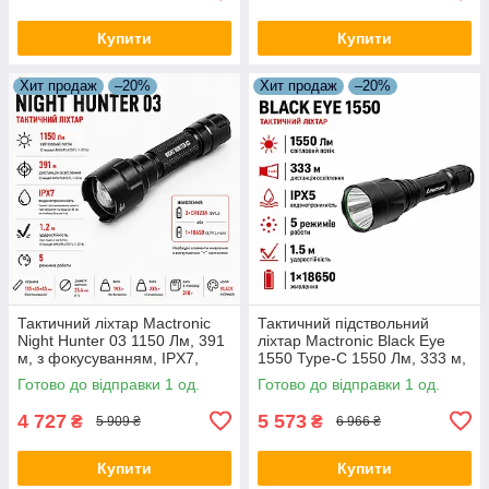
Купити
Купити
Хит продаж
–20%
Хит продаж
–20%
Тактичний ліхтар Mactronic
Тактичний підствольний
Night Hunter 03 1150 Лм, 391
ліхтар Mactronic Black Eye
м, з фокусуванням, IPX7,
1550 Type-C 1550 Лм, 333 м,
підствольний, чорний
акумулятор 18650, IPX5,
Готово до відправки 1 од.
Готово до відправки 1 од.
чорний
4 727
5 573
₴
₴
5 909 ₴
6 966 ₴
Купити
Купити