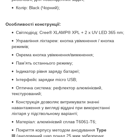
Колір: Black (Чорний);
Особливості конструкції:
Світлодіод: Cree® XLAMP® XPL + 2 x UV LED 365 nm;
Управління ліхтарем: кнопка увімкнення / кнопка
режимів;
Окрема кнопка увімкнення/вимкнення;
Пам'ять останнього режиму;
Індикатор рівня заряду батареї;
Інтерфейс зарядки micro USB;
Оптична система: рефлектор алюмінієвий,
текстурований;
Конструкція дозволяє витримувати значні
навантаження у вигляді віддачі при використанні
ліхтаря у підствольному варіанті;
Матеріал: алюмінієвий сплав T6061-T6;
Покриття корпусу методом анодування
Type
III
(анодований шар понад 25 мкм забезпечує