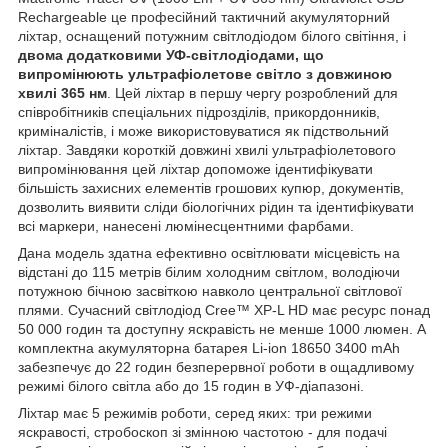
Rechargeable це професійний тактичний акумуляторний
ліхтар, оснащений потужним світлодіодом білого світіння, і
двома додатковими УФ-світлодіодами, що
випромінюють ультрафіолетове світло з довжиною
хвилі 365 нм
. Цей ліхтар в першу чергу розроблений для
співробітників спеціальних підрозділів, прикордонників,
криміналістів, і може використовуватися як підствольний
ліхтар. Завдяки короткій довжині хвилі ультрафіолетового
випромінювання цей ліхтар допоможе ідентифікувати
більшість захисних елементів грошових купюр, документів,
дозволить виявити сліди біологічних рідин та ідентифікувати
всі маркери, нанесені люмінесцентними фарбами.
Дана модель здатна ефективно освітлювати місцевість на
відстані до 115 метрів білим холодним світлом, володіючи
потужною бічною засвіткою навколо центральної світлової
плями. Сучасний світлодіод Cree™ XP-L HD має ресурс понад
50 000 годин та доступну яскравість не менше 1000 люмен. А
комплектна акумуляторна батарея Li-ion 18650 3400 mAh
забезпечує до 22 годин безперервної роботи в ощадливому
режимі білого світла або до 15 годин в УФ-діапазоні.
Ліхтар має 5 режимів роботи, серед яких: три режими
яскравості, стробоскоп зі змінною частотою - для подачі