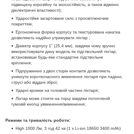
підвищену корозійну та зносостійкість, а також відмінні
діелектричні властивості);
Ударостійке загартоване скло з просвітлюючим
покриттям;
Ергономічна форма корпусу та текстурована накатка
дозволяють надійно утримувати ліхтар ;
Діаметр корпусу 1" (25,4 мм), завдяки чому зручно
використовувати дану модель як підствольний ліхтар,
встановивши будь-яке стандартне підствольне
кріплення;
Підпружинені з двох сторін контакти дозволяють
уникнути короткочасного вимкнення ліхтаря при падінні,
струсі або віддачі зброї;
Ударні кромки на головній частині ліхтаря;
Ліхтар може стояти на торці завдяки потопленій
гумовій кнопці увімкнення/вимкнення;
Режими та тривалість роботи:
High 1000 Лм, 3 год 42 хв (1 x Li-ion 18650 3400 mAh)