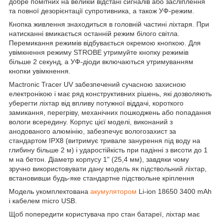
добре помітних на великій відстані сигналів або засліплення
та повної дезорієнтації супротивника, а також УФ-режим.
Кнопка живлення знаходиться в головній частині ліхтаря. При
натисканні вмикається останній режим білого світла.
Перемикання режимів відбувається окремою кнопкою. Для
увімкнення режиму STROBE утримуйте кнопку режимів
більше 2 секунд, а УФ-діоди включаються утримуванням
кнопки увімкнення.
Mactronic Tracer UV забезпечений сучасною захисною
електронікою і має ряд конструктивних рішень, які дозволяють
уберегти ліхтар від впливу потужної віддачі, короткого
замикання, перегріву, механічних пошкоджень або попадання
вологи всередину. Корпус цієї моделі, виконаний з
анодованого алюмінію, забезпечує вологозахист за
стандартом IPX8 (витримує тривале занурення під воду на
глибину більше 2 м) і ударостійкість при падінні з висоти до 1
м на бетон. Діаметр корпусу 1" (25,4 мм), завдяки чому
зручно використовувати дану модель як підствольний ліхтар,
встановивши будь-яке стандартне підствольне кріплення
Модель укомплектована
акумулятором
Li-ion 18650 3400 mAh
і кабелем micro USB.
Щоб попередити користувача про стан батареї, ліхтар має