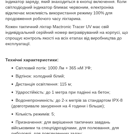
індикатор заряду, який знаходиться в кнопці включення. Коли
світлодіодний індикатор блимає червоним, електроніка
відключає можливість використання режиму 100% для
продовження робочого часу ліхтарика.
Кожен тактичний ліхтар Mactronic Tracer UV має свій
індивідуальний серійний номер вигравіруваний на корпусі, що
спрощує контроль якості на всіх етапах від виробництва до
експлуатації.
Технічні характеристики:
Світловий потік: 1000 Лм + 365 нМ УФ;
Відтінок: холодний білий;
Дистанція освітлення: 115 м;
Ударостійкість: до 1 метра при падінні на бетон;
Водонепроникність: до 2-х метрів за стандартом IPX-8
(довготривале занурення на 4 години і більше);
Кількість режимів: 5;
Призначення: для вирішення тактичних завдань
військовими та спецпідрозділами, для полювання, для
риболовлі, для повсякденних задач;