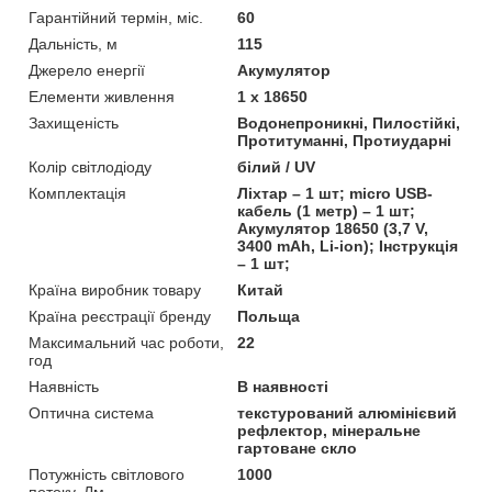
Гарантійний термін, міс.
60
Дальність, м
115
Джерело енергії
Акумулятор
Елементи живлення
1 х 18650
Захищеність
Водонепроникні, Пилостійкі,
Протитуманні, Протиударні
Колір світлодіоду
білий / UV
Комплектація
Ліхтар – 1 шт; micro USB-
кабель (1 метр) – 1 шт;
Акумулятор 18650 (3,7 V,
3400 mAh, Li-ion); Інструкція
– 1 шт;
Країна виробник товару
Китай
Країна реєстрації бренду
Польща
Максимальний час роботи,
22
год
Наявність
В наявності
Оптична система
текстурований алюмінієвий
рефлектор, мінеральне
гартоване скло
Потужність світлового
1000
потоку, Лм