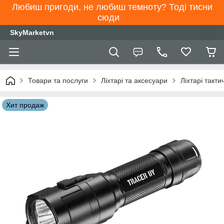
Любиш пригоди, не любиш темноту? Тоді тисни
сюди
SkyMarketvn
Товари та послуги
Ліхтарі та аксесуари
Ліхтарі такти
Хит продаж