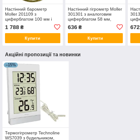
Настінний барометр
Настінний гігрометр Moller
Наст
Moller 201109 з
301301 з аналоговим
3013
циферблатом 100 мм і
циферблатом 58 мм,
циф
прогнозом погоди,
калібруванням і
калі
1 788
636
672
₴
₴
золотистий
орнаментом, золотистий
орна
Купити
Купити
Акційні пропозиції та новинки
–15%
Термогігрометр Technoline
WS7039 з будильником,