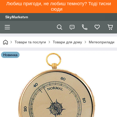
Любиш пригоди, не любиш темноту? Тоді тисни
сюди
SkyMarketvn
Товари та послуги
Товари для дому
Метеоприлади
Новинка