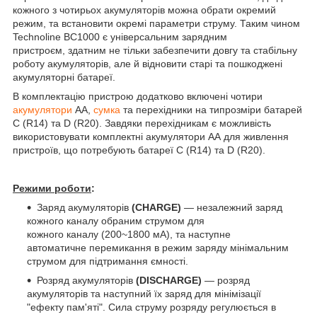
кожного з чотирьох акумуляторів можна обрати окремий
режим, та встановити окремі параметри струму. Таким чином
Technoline BC1000 є універсальним зарядним
пристроєм, здатним не тільки забезпечити довгу та стабільну
роботу акумуляторів, але й відновити старі та пошкоджені
акумуляторні батареї.
В комплектацію пристрою додатково включені чотири
акумулятори
АА,
сумка
та перехідники на типрозміри батарей
C (R14) та D (R20). Завдяки перехідникам є можливість
використовувати комплектні акумулятори АА для живлення
пристроїв, що потребують батареї C (R14) та D (R20).
Режими роботи
:
Заряд акумуляторів
(CHARGE)
— незалежний заряд
кожного каналу обраним струмом для
кожного каналу (200~1800 мА), та наступне
автоматичне перемикання в режим заряду мінімальним
струмом для підтримання ємності.
Розряд акумуляторів
(DISCHARGE)
— розряд
акумуляторів та наступний їх заряд для мінімізації
"ефекту пам'яті". Сила струму розряду регулюється в