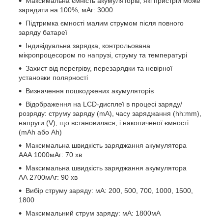
Максимальна ємність акумуляторів, які пристрій може
зарядити на 100%, мАг: 3000
Підтримка ємності малим струмом після повного
заряду батареї
Індивідуальна зарядка, контрольована
мікропроцесором по напрузі, струму та температурі
Захист від перегріву, перезарядки та невірної
установки полярності
Визначення пошкоджених акумуляторів
Відображення на LCD-дисплеї в процесі заряду/
розряду: струму заряду (mA), часу заряджання (hh:mm),
напруги (V), що встановилася, і накопиченої ємності
(mAh або Ah)
Максимальна швидкість заряджання акумулятора
ААА 1000мАг: 70 хв
Максимальна швидкість заряджання акумулятора
АА 2700мАг: 90 хв
Вибір струму заряду: мА: 200, 500, 700, 1000, 1500,
1800
Максимальний струм заряду: мА: 1800мА