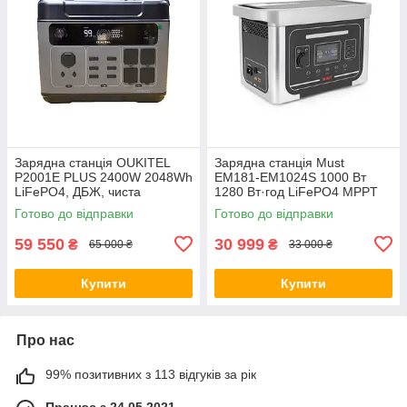
Зарядна станція OUKITEL
Зарядна станція Must
P2001E PLUS 2400W 2048Wh
EM181-EM1024S 1000 Вт
LiFePO4, ДБЖ, чиста
1280 Вт·год LiFePO4 MPPT
синусоїда, 4×AC, USB-A,
25A LCD 12VDC 2xAC 220V
Готово до відправки
Готово до відправки
USB-C PD 100W, DC 12V
4xUSB
59 550
30 999
₴
₴
65 000 ₴
33 000 ₴
Купити
Купити
Про нас
99% позитивних з 113 відгуків за рік
Працює з 24.05.2021