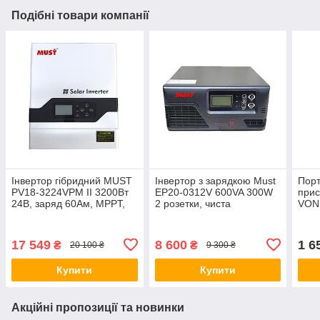
Подібні товари компанії
Інвертор гібридний MUST
Інвертор з зарядкою Must
Порт
PV18-3224VPM II 3200Вт
EP20-0312V 600VA 300W
прис
24В, заряд 60Ам, MPPT,
2 розетки, чиста
VON
160–275В,чиста синусоїда
синусоїда, 12V, 10A під
1000
зовнішню батарею
Micr
Type
17 549
8 600
1 6
₴
₴
20 100 ₴
9 300 ₴
Купити
Купити
Акційні пропозиції та новинки