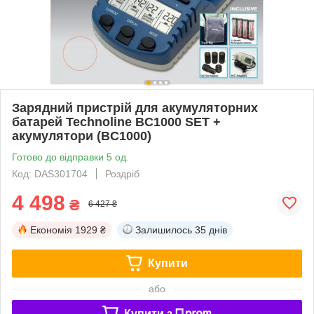
Зарядний пристрій для акумуляторних
батарей Technoline BC1000 SET +
акумулятори (BC1000)
Готово до відправки 5 од.
Код: DAS301704
Роздріб
4 498
₴
6 427 ₴
Економія
1929 ₴
Залишилось
35 днів
Купити
або
Купити з