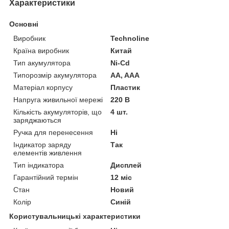
Характеристики
Основні
Виробник
Technoline
Країна виробник
Китай
Тип акумулятора
Ni-Cd
Типорозмір акумулятора
AA, AAA
Матеріал корпусу
Пластик
Напруга живильної мережі
220 В
Кількість акумуляторів, що
4 шт.
заряджаються
Ручка для перенесення
Ні
Індикатор заряду
Так
елементів живлення
Тип індикатора
Дисплей
Гарантійний термін
12 міс
Стан
Новий
Колір
Синій
Користувальницькі характеристики