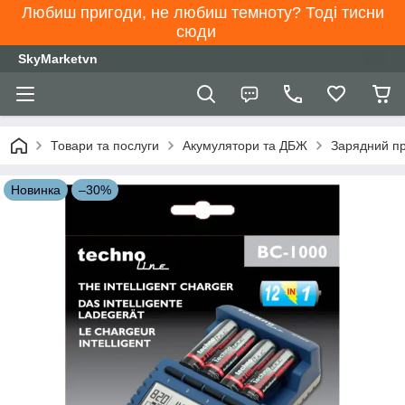
Любиш пригоди, не любиш темноту? Тоді тисни
сюди
SkyMarketvn
Товари та послуги
Акумулятори та ДБЖ
Зарядний пр
Новинка
–30%