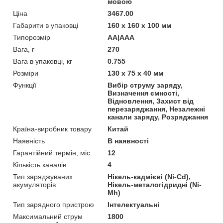
мовою
Ціна
3467.00
Габарити в упаковці
160 х 160 х 100 мм
Типорозмір
AA|AAA
Вага, г
270
Вага в упаковці, кг
0.755
Розміри
130 х 75 х 40 мм
Функції
Вибір струму заряду,
Визначення ємності,
Відновлення, Захист від
перезаряджання, Незалежні
канали заряду, Розряджання
Країна-виробник товару
Китай
Наявність
В наявності
Гарантійний термін, міс.
12
Кількість каналів
4
Тип заряджуваних
Нікель-кадмієві (Ni-Cd),
акумуляторів
Нікель-металогідридні (Ni-
Mh)
Тип зарядного пристрою
Інтелектуальні
Максимальний струм
1800