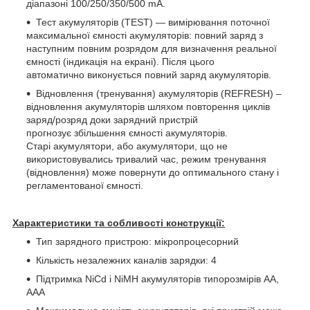
діапазоні 100/250/350/500 mA.
Тест акумуляторів (TEST) — вимірювання поточної
максимальної ємності акумуляторів: повний заряд з
наступним повним розрядом для визначення реальної
ємності (індикація на екрані). Після цього
автоматично виконується повний заряд акумуляторів.
Відновлення (тренування) акумуляторів (REFRESH) –
відновлення акумуляторів шляхом повторення циклів
заряд/розряд доки зарядний пристрій
прогнозує збільшення ємності акумуляторів.
Старі акумулятори, або акумулятори, що не
використовувались тривалий час, режим тренування
(відновлення) може повернути до оптимального стану і
регламентованої ємності.
Характеристики та собливості конструкції:
Тип зарядного пристрою: мікропроцесорний
Кількість незалежних каналів зарядки: 4
Підтримка NiCd і NiMH акумуляторів типорозмірів АА,
ААА