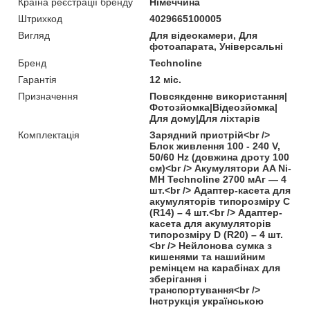
Країна реєстрації бренду
Німеччина
Штрихкод
4029665100005
Вигляд
Для відеокамери, Для
фотоапарата, Універсальні
Бренд
Technoline
Гарантія
12 міс.
Призначення
Повсякденне використання|
Фотозйомка|Відеозйомка|
Для дому|Для ліхтарів
Комплектація
Зарядний пристрій<br />
Блок живлення 100 - 240 V,
50/60 Hz (довжина дроту 100
см)<br /> Акумулятори AA Ni-
MH Technoline 2700 мAг — 4
шт.<br /> Адаптер-касета для
акумуляторів типорозміру С
(R14) – 4 шт.<br /> Адаптер-
касета для акумуляторів
типорозміру D (R20) – 4 шт.
<br /> Нейлонова сумка з
кишенями та нашийним
ремінцем на карабінах для
зберігання і
транспортування<br />
Інструкція українською