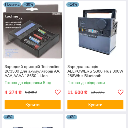
Новинка
–30%
–14%
Зарядний пристрій Technoline
Зарядна станція
BC3500 для акумуляторів AA,
ALLPOWERS S300 Plus 300W
AAA,АААА 18650 Li-Ion
288Wh з Bluetooth,
LiFePO4, 4 незалежні канали,
бездротовою зарядкою та
Готово до відправки 5 од.
Готово до відправки
тест ємності
чистою синусоїдою Опис UA
4 374
11 600
₴
₴
6 248 ₴
13 500 ₴
Купити
Купити
–8%
–6%