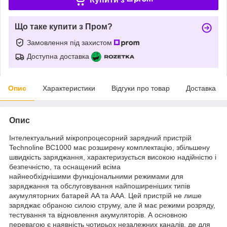
Що таке купити з Пром?
Замовлення під захистом
Доступна доставка
Опис
Характеристики
Відгуки про товар
Доставка
Опис
Інтелектуальний мікропроцесорний зарядний пристрій
Technoline BC1000 має розширену комплектацію, збільшену
швидкість заряджання, характеризується високою надійністю і
безпечністю, та оснащений всіма
найнеобхіднішими функціональними режимами для
заряджання та обслуговування найпоширеніших типів
акумуляторних батарей AA та ААА. Цей пристрій не лише
заряджає обраною силою струму, але й має режими розряду,
тестування та відновлення акумуляторів. А основною
перевагою є наявність чотирьох незалежних каналів, де для