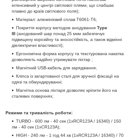
інтенсивний у центрі світлової плями, що слабшає
плавно до країв світлового поля);
Матеріал: алюмінієвий сплав T6061-T6;
Покриття корпусу методом анодування
Type
III
(анодований шар понад 25 мкм забезпечує
підвищену корозійну та зносостійкість, а також відмінні
діелектричні властивості);
Ергономічна форма корпусу та текстурована накатка
дозволяють надійно утримувати ліхтар ;
Магнітний USB-кабель для заряджання;
Кліпса із загартованої сталі для зручної фіксації на
одязі та обмундируванні;
Магнітна основа ліхтаря дозволяє кріпити його на
сталевих поверхнях;
Режими та тривалість роботи:
TURBO - 600 лм - 40 сек (1хRCR123A / 16340) / 150
лм - 40 сек (1xCR123A);
HIGH - 240 лм - 1 год 44 хв (1хRCR123A / 16340) / 70