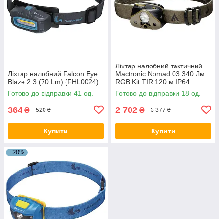
Ліхтар налобний тактичний
Ліхтар налобний Falcon Eye
Mactronic Nomad 03 340 Лм
Blaze 2.3 (70 Lm) (FHL0024)
RGB Kit TIR 120 м IP64
акумуляторні AAA Khaki
Готово до відправки 41 од.
Готово до відправки 18 од.
364
2 702
₴
₴
520 ₴
3 377 ₴
Купити
Купити
–20%