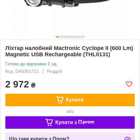
Ліхтар налобний Mactronic Cyclope II (600 Lm)
Magnetic USB Rechargeable (THL0131)
Готово до відправки 2 од.
Код: DAS301721
Роздріб
2 972
₴
Купити
або
Купити з
Що таке купити з Пром?