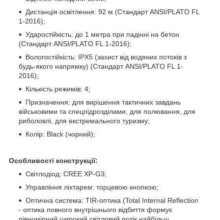
Дистанція освітлення: 92 м (Стандарт ANSI/PLATO FL
1-2016);
Ударостійкість: до 1 метра при падінні на бетон
(Стандарт ANSI/PLATO FL 1-2016);
Вологостійкість: IPX5 (захист від водяних потоків з
будь-якого напрямку) (Стандарт ANSI/PLATO FL 1-
2016);
Кількість режимів: 4;
Призначення: для вирішення тактичних завдань
військовими та спецпідрозділами, для полювання, для
риболовлі, для екстремального туризму;
Колір: Black (чорний);
Особливості конструкції:
Світлодіод: CREE XP-G3;
Управління ліхтарем: торцевою кнопкою;
Оптична система: TIR-оптика (Total Internal Reflection
- оптика повного внутрішнього відбиття формує
рівномірний широкий світловий потік найбільш