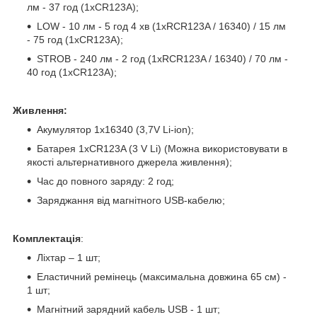
лм - 37 год (1xCR123A);
LOW - 10 лм - 5 год 4 хв (1хRCR123A / 16340) / 15 лм
- 75 год (1xCR123A);
STROB - 240 лм - 2 год (1хRCR123A / 16340) / 70 лм -
40 год (1xCR123A);
Живлення:
Акумулятор 1х16340 (3,7V Li-іon);
Батарея 1xCR123A (3 V Li) (Можна використовувати в
якості альтернативного джерела живлення);
Час до повного заряду: 2 год;
Заряджання від магнітного USB-кабелю;
Комплектація
:
Ліхтар – 1 шт;
Еластичний ремінець (максимальна довжина 65 см) -
1 шт;
Магнітний зарядний кабель USB - 1 шт;