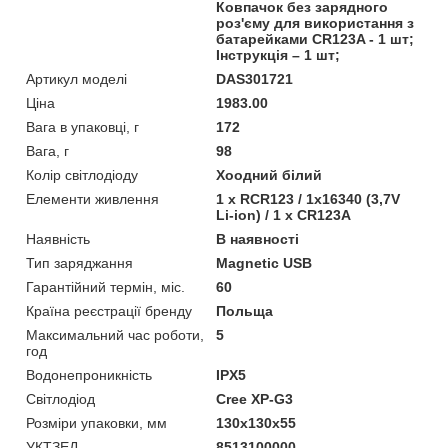
Ковпачок без зарядного
роз'єму для використання з
батарейками CR123A - 1 шт;
Інструкція – 1 шт;
Артикул моделі
DAS301721
Ціна
1983.00
Вага в упаковці, г
172
Вага, г
98
Колір світлодіоду
Хоодний білий
Елементи живлення
1 х RCR123 / 1х16340 (3,7V
Li-іon) / 1 x CR123A
Наявність
В наявності
Тип заряджання
Magnetic USB
Гарантійний термін, міс.
60
Країна реєстрації бренду
Польща
Максимальний час роботи,
5
год
Водонепроникність
IPX5
Світлодіод
Cree XP-G3
Розміри упаковки, мм
130x130x55
УКТЗЕД
8513100000