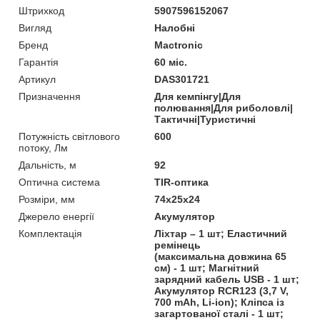
Штрихкод
5907596152067
Вигляд
Налобні
Бренд
Mactronic
Гарантія
60 міс.
Артикул
DAS301721
Призначення
Для кемпінгу|Для
полювання|Для риболовлі|
Тактичні|Туристичні
Потужність світлового
600
потоку, Лм
Дальність, м
92
Оптична система
TIR-оптика
Розміри, мм
74х25х24
Джерело енергії
Акумулятор
Комплектація
Ліхтар – 1 шт; Еластичний
ремінець
(максимальна довжина 65
см) - 1 шт; Магнітний
зарядний кабель USB - 1 шт;
Акумулятор RCR123 (3,7 V,
700 mAh, Li-ion); Кліпса із
загартованої сталі - 1 шт;