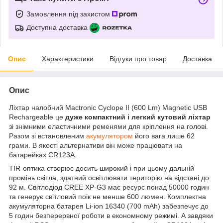
Замовлення під захистом
Доступна доставка
Опис
Характеристики
Відгуки про товар
Доставка
Опис
Ліхтар налобний Mactronic Cyclope II (600 Lm) Magnetic USB
Rechargeable це
дуже компактний і легкий кутовий ліхтар
зі знімними еластичними ременями для кріплення на голові.
Разом зі встановленим
акумулятором
його вага лише 62
грами. В якості альтернативи він може працювати на
батарейках CR123A.
TIR-оптика створює досить широкий і при цьому дальній
промінь світла, здатний освітлювати територію на відстані до
92 м. Світлодіод CREE XP-G3 має ресурс понад 50000 годин
та генерує світловий поік не менше 600 люмен. Комплектна
акумуляторна батарея Li-ion 16340 (700 mAh) забезпечує до
5 годин безперервної роботи в економному режимі. А завдяки