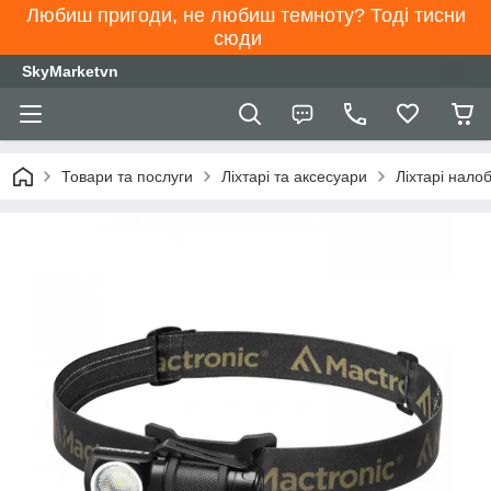
Любиш пригоди, не любиш темноту? Тоді тисни
сюди
SkyMarketvn
Товари та послуги
Ліхтарі та аксесуари
Ліхтарі налоб