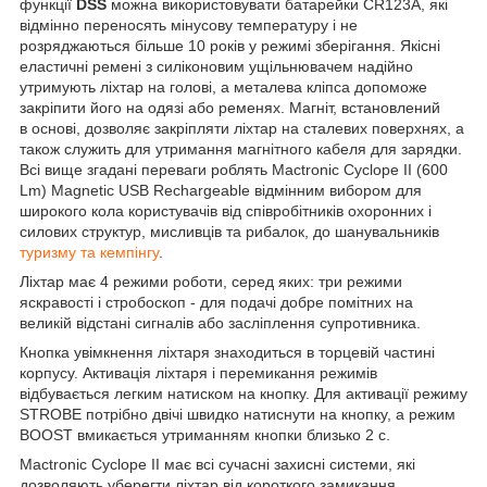
функції
DSS
можна використовувати батарейки CR123A, які
відмінно переносять мінусову температуру і не
розряджаються більше 10 років у режимі зберігання. Якісні
еластичні ремені з силіконовим ущільнювачем надійно
утримують ліхтар на голові, а металева кліпса допоможе
закріпити його на одязі або ременях. Магніт, встановлений
в основі, дозволяє закріпляти ліхтар на сталевих поверхнях, а
також служить для утримання магнітного кабеля для зарядки.
Всі вище згадані переваги роблять Mactronic Cyclope II (600
Lm) Magnetic USB Rechargeable відмінним вибором для
широкого кола користувачів від співробітників охоронних і
силових структур, мисливців та рибалок, до шанувальників
туризму та кемпінгу
.
Ліхтар має 4 режими роботи, серед яких: три режими
яскравості і стробоскоп - для подачі добре помітних на
великій відстані сигналів або засліплення супротивника.
Кнопка увімкнення ліхтаря знаходиться в торцевій частині
корпусу. Активація ліхтаря і перемикання режимів
відбувається легким натиском на кнопку. Для активації режиму
STROBE потрібно двічі швидко натиснути на кнопку, а режим
BOOST вмикається утриманням кнопки близько 2 с.
Mactronic Cyclope II має всі сучасні захисні системи, які
дозволяють уберегти ліхтар від короткого замикання,