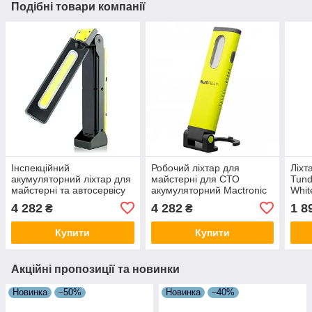
Подібні товари компанії
Інспекційний
Робочий ліхтар для
Ліхт
акумуляторний ліхтар для
майстерні для СТО
Tund
майстерні та автосервісу
акумуляторний Mactronic
Whit
Mactronic FlexiBEAM (600
SlimBEAM (800 Lm)
(THL
4 282
4 282
1 8
₴
₴
Lm) Magnetic USB
Magnetic USB
Rechargeable
Rechargeable
Купити
Купити
Акційні пропозиції та новинки
Новинка
–50%
Новинка
–40%