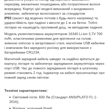
перегріву, механічних пошкоджень або потрапляння вологи
всередину. Корпус цієї моделі виконаний з анодованого
алюмінію, забезпечує вологозахист за стандартом
IP65
(захист від водяних потоків з будь-якого напрямку) та
ударостійкість при падінні з висоти до 1 м на бетон. Тобто
ліхтарю не нашкодить проливний дощ, чи випадкове падіння.
Модель укомплектована акумулятором 16340 Li-ion 3,7V 700
mAh, еластичними ременями для кріплення на голові,
знімною кліпсою із загартованої сталі, магнітним USB кабелем
і ковпачком без зарядного роз'єму для використання з
батарейками CR123A.
Магнітний зарядний кабель швидко та надійно кріпиться до
корпусу ліхтаря та забезпечує заряджання акумулятора через
порт USB. Час до повного заряджання ліхтаря в штатному
режимі становить 2 год. Індикатор на кабелі просигналізує про
повний заряд синім світлом.
Технічні характеристики:
Світловий потік: 600 Лм (Стандарт ANSI/PLATO FL 1-
2016);
Відтінок: холодний білий;