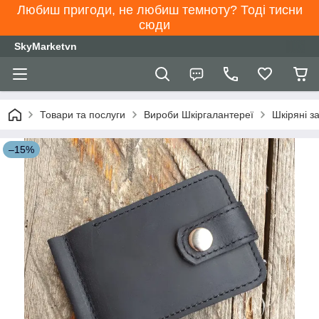
Любиш пригоди, не любиш темноту? Тоді тисни
сюди
SkyMarketvn
Товари та послуги
Вироби Шкіргалантереї
Шкіряні з
–15%