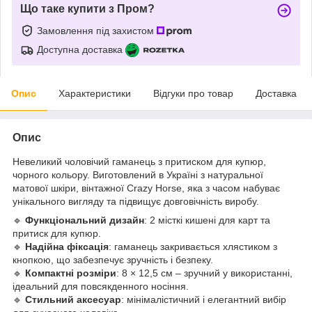
Що таке купити з Пром?
Замовлення під захистом
Доступна доставка
Опис
Характеристики
Відгуки про товар
Доставка
Опис
Невеликий чоловічий гаманець з притиском для купюр,
чорного кольору. Виготовлений в Україні з натуральної
матової шкіри, вінтажної Crazy Horse, яка з часом набуває
унікального вигляду та підвищує довговічність виробу.
🔹
Функціональний дизайн
: 2 місткі кишені для карт та
притиск для купюр.
🔹
Надійна фіксація
: гаманець закривається хлястиком з
кнопкою, що забезпечує зручність і безпеку.
🔹
Компактні розміри
: 8 × 12,5 см – зручний у використанні,
ідеальний для повсякденного носіння.
🔹
Стильний аксесуар
: мінімалістичний і елегантний вибір