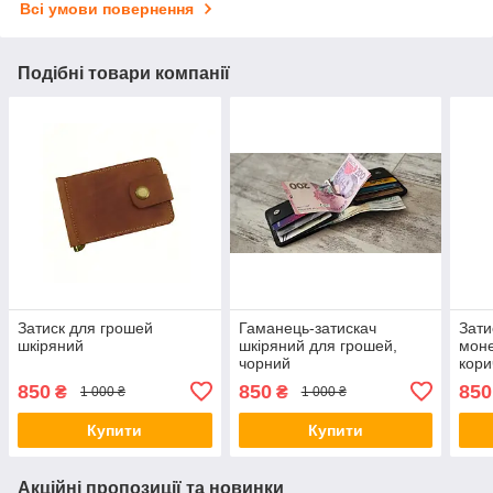
Всі умови повернення
Подібні товари компанії
Затиск для грошей
Гаманець-затискач
Зати
шкіряний
шкіряний для грошей,
моне
чорний
кори
850
850
850
₴
₴
1 000 ₴
1 000 ₴
Купити
Купити
Акційні пропозиції та новинки