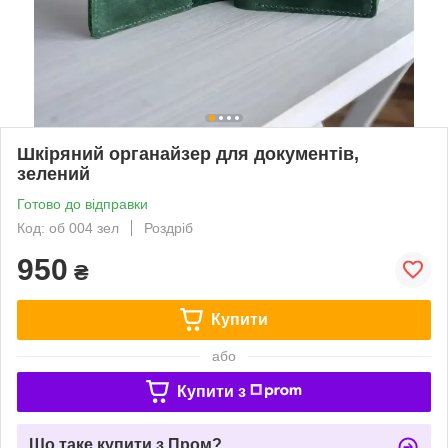
Шкіряний органайзер для документів,
зелений
Готово до відправки
Код: об 004 зел
Роздріб
950
₴
Купити
або
Купити з
Що таке купити з Пром?