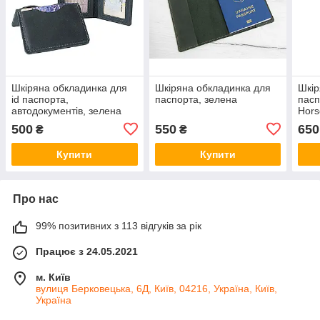
Шкіряна обкладинка для
Шкіряна обкладинка для
Шкір
id паспорта,
паспорта, зелена
пасп
автодокументів, зелена
Hors
500
550
650
₴
₴
Купити
Купити
Про нас
99% позитивних з 113 відгуків за рік
Працює з 24.05.2021
м. Київ
вулиця Берковецька, 6Д, Київ, 04216, Україна, Київ,
Україна