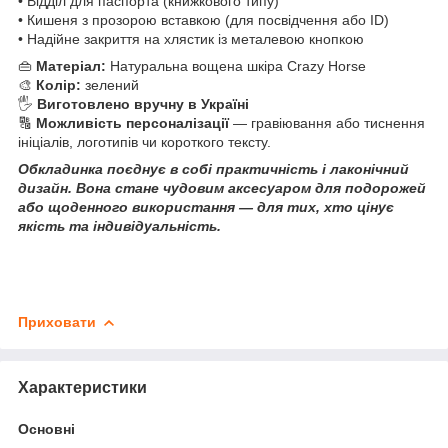
• Відділ для паспорта (книжкового типу)
• Кишеня з прозорою вставкою (для посвідчення або ID)
• Надійне закриття на хлястик із металевою кнопкою
👜
Матеріал:
Натуральна вощена шкіра Crazy Horse
🎨
Колір:
зелений
🖐
Виготовлено вручну в Україні
🔠
Можливість персоналізації
— гравіювання або тиснення
ініціалів, логотипів чи короткого тексту.
Обкладинка поєднує в собі практичність і лаконічний
дизайн. Вона стане чудовим аксесуаром для подорожей
або щоденного використання — для тих, хто цінує
якість та індивідуальність.
Приховати
Характеристики
Основні