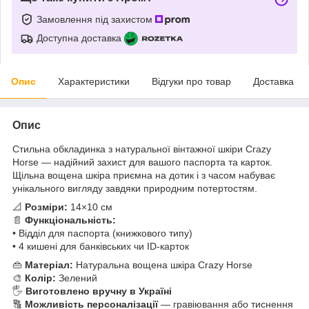
Замовлення під захистом
Доступна доставка
Опис
Характеристики
Відгуки про товар
Доставка
Опис
Стильна обкладинка з натуральної вінтажної шкіри Crazy
Horse — надійний захист для вашого паспорта та карток.
Щільна вощена шкіра приємна на дотик і з часом набуває
унікального вигляду завдяки природним потертостям.
📐
Розміри:
14×10 см
📄
Функціональність:
• Відділ для паспорта (книжкового типу)
• 4 кишені для банківських чи ID-карток
👜
Матеріал:
Натуральна вощена шкіра Crazy Horse
🎨
Колір:
Зелений
🖐
Виготовлено вручну в Україні
🔠
Можливість персоналізації
— гравіювання або тиснення