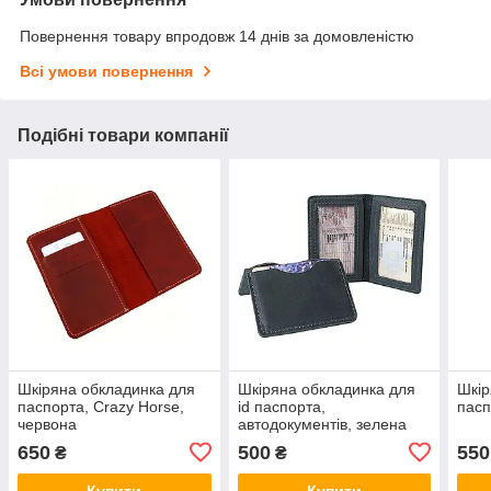
Повернення товару впродовж 14 днів за домовленістю
Всі умови повернення
Подібні товари компанії
Шкіряна обкладинка для
Шкіряна обкладинка для
Шкір
паспорта, Crazy Horse,
id паспорта,
пасп
червона
автодокументів, зелена
650
500
550
₴
₴
Купити
Купити