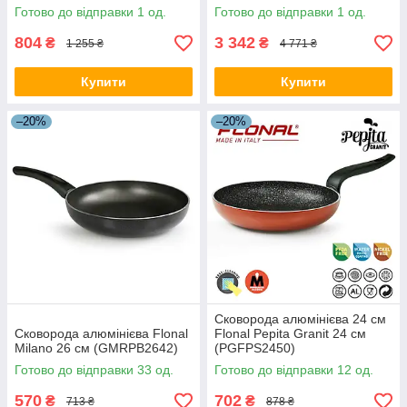
червона_Discounted
сіраDiscounted
Готово до відправки 1 од.
Готово до відправки 1 од.
804
3 342
₴
₴
1 255 ₴
4 771 ₴
Купити
Купити
–20%
–20%
Сковорода алюмінієва 24 см
Сковорода алюмінієва Flonal
Flonal Pepita Granit 24 см
Milano 26 см (GMRPB2642)
(PGFPS2450)
Готово до відправки 33 од.
Готово до відправки 12 од.
570
702
₴
₴
713 ₴
878 ₴