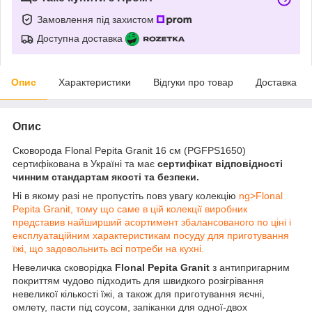
Замовлення під захистом
Доступна доставка
Опис
Характеристики
Відгуки про товар
Доставка
Опис
Сковорода Flonal Pepita Granit 16 см (PGFPS1650)
сертифікована в Україні та має
сертифікат відповідності
чинним стандартам якості та безпеки.
Ні в якому разі не пропустіть повз увагу колекцію
ng>Flonal
Pepita Granit, тому що саме в цій колекції виробник
представив найширший асортимент збалансованого по ціні і
експлуатаційним характеристикам посуду для приготування
їжі, що задовольнить всі потреби на кухні.
Невеличка сковорідка
Flonal Pepita Granit
з антипригарним
покриттям чудово підходить для швидкого розігрівання
невеликої кількості їжі, а також для приготування яєчні,
омлету, пасти під соусом, запіканки для одної-двох