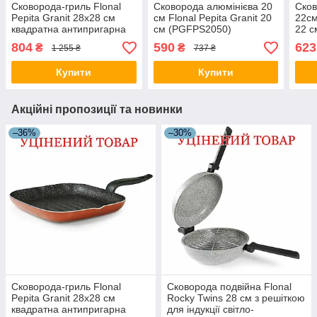
Сковорода-гриль Flonal
Сковорода алюмінієва 20
Сков
Pepita Granit 28x28 см
см Flonal Pepita Granit 20
22см
квадратна антипригарна
см (PGFPS2050)
22 с
червона_Discounted
804
590
623
₴
₴
1 255 ₴
737 ₴
Купити
Купити
Акційні пропозиції та новинки
–36%
–30%
Сковорода-гриль Flonal
Сковорода подвійна Flonal
Pepita Granit 28x28 см
Rocky Twins 28 см з решіткою
квадратна антипригарна
для індукції світло-