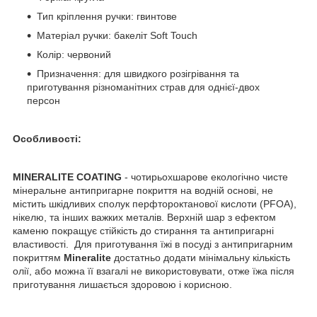
Тип кріплення ручки: гвинтове
Матеріал ручки: бакеліт Soft Touch
Колір: червоний
Призначення: для швидкого розігрівання та
приготування різноманітних страв для однієї-двох
персон
Особливості:
MINERALITE COATING
- чотирьохшарове екологічно чисте
мінеральне антипригарне покриття на водній основі, не
містить шкідливих сполук перфтороктанової кислоти (PFOA),
нікелю, та інших важких металів. Верхній шар з ефектом
каменю покращує стійкість до стирання та антипригарні
властивості. Для приготування їжі в посуді з антипригарним
покриттям
Mineralite
достатньо додати мінімальну кількість
олії, або можна її взагалі не використовувати, отже їжа після
приготування лишається здоровою і корисною.