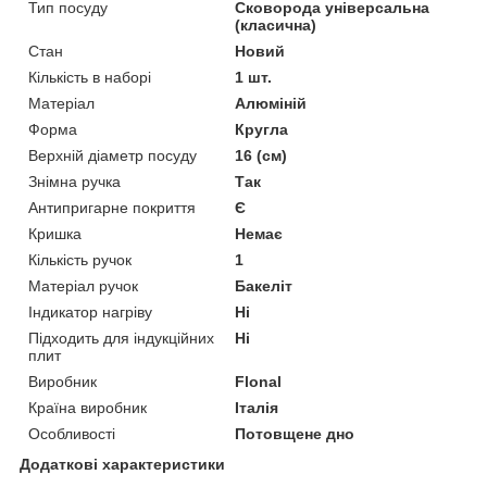
Тип посуду
Сковорода універсальна
(класична)
Стан
Новий
Кількість в наборі
1 шт.
Матеріал
Алюміній
Форма
Кругла
Верхній діаметр посуду
16 (см)
Знімна ручка
Так
Антипригарне покриття
Є
Кришка
Немає
Кількість ручок
1
Матеріал ручок
Бакеліт
Індикатор нагріву
Ні
Підходить для індукційних
Ні
плит
Виробник
Flonal
Країна виробник
Італія
Особливості
Потовщене дно
Додаткові характеристики