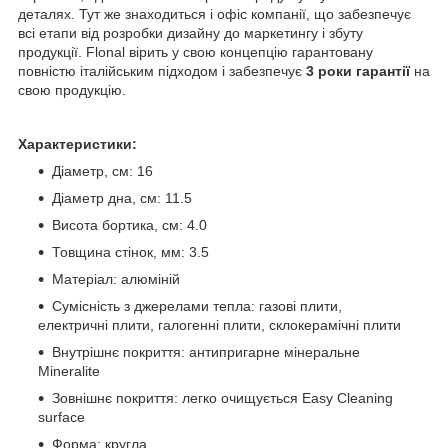
деталях. Тут же знаходиться і офіс компанії, що забезпечує
всі етапи від розробки дизайну до маркетингу і збуту
продукції. Flonal вірить у свою концепцію гарантовану
повністю італійським підходом і забезпечує
3 роки гарантії
на
свою продукцію.
Характеристики:
Діаметр, см: 16
Діаметр дна, см: 11.5
Висота бортика, см: 4.0
Товщина стінок, мм: 3.5
Матеріал: алюміній
Сумісність з джерелами тепла: газові плити,
електричні плити, галогенні плити, склокерамічні плити
Внутрішнє покриття: антипригарне мінеральне
Mineralite
Зовнішнє покриття: легко очищується Easy Cleaning
surface
Форма: кругла