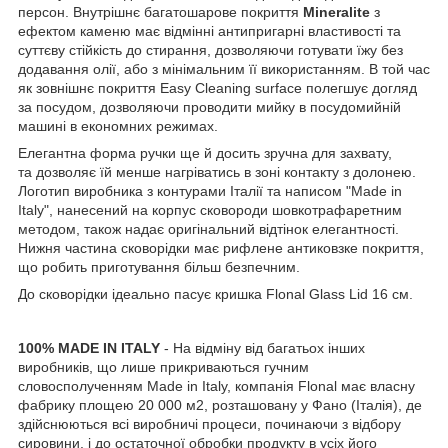
персон. Внутрішнє багатошарове покриття
Mineralite
з
ефектом каменю має відмінні антипригарні властивості та
суттєву стійкість до стирання, дозволяючи готувати їжу без
додавання олії, або з мінімальним її використанням. В той час
як зовнішнє покриття Easy Cleaning surface полегшує догляд
за посудом, дозволяючи проводити мийку в посудомийній
машині в економних режимах.
Елегантна форма ручки ще й досить зручна для захвату,
та дозволяє їй менше нагріватись в зоні контакту з долонею.
Логотип виробника з контурами Італії та написом "Made in
Italy", нанесений на корпус сковороди шовкотрафаретним
методом, також надає оригінальний відтінок елегантності.
Нижня частина сковорідки має рифлене антиковзке покриття,
що робить приготування більш безпечним.
До сковорідки ідеально пасує кришка Flonal Glass Lid 16 см.
100% MADE IN ITALY
- На відміну від багатьох інших
виробників, що лише прикриваються гучним
словосполученням Made in Italy, компанія Flonal має власну
фабрику площею 20 000 м2, розташовану у Фано (Італія), де
здійснюються всі виробничі процеси, починаючи з відбору
сировини, і до остаточної обробки продукту в усіх його