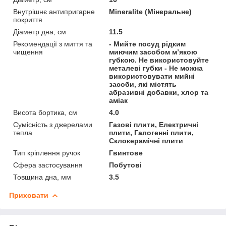
Внутрішнє антипригарне
Mineralite (Мінеральне)
покриття
Діаметр дна, см
11.5
Рекомендації з миття та
- Мийте посуд рідким
чищення
миючим засобом м’якою
губкою. Не використовуйте
металеві губки - Не можна
використовувати мийні
засоби, які містять
абразивні добавки, хлор та
аміак
Висота бортика, см
4.0
Сумісність з джерелами
Газові плити, Електричні
тепла
плити, Галогенні плити,
Склокерамічні плити
Тип кріплення ручок
Гвинтове
Сфера застосування
Побутові
Товщина дна, мм
3.5
Приховати