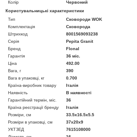
Колір
Червоний
Користувальницькі характеристики
Тип
Сковороди WOK
Комплектація
Сковорода
Штрихкод
8001569093238
Серія
Pepita Granit
Бренд
Flonal
Гарантія
36 міс.
Ціна
492.00
Вага, г
390
Вага в упаковці, кг
0.700
Країна-виробник товару
Італія
Наявність
В наявності
Гарантійний термін, міс.
36
Країна реєстрації бренду
Італія
Розміри, см
33.5x16.5x5.5
Розміри в упаковці, см
37x20x9
УКТЗЕД
7615108000
Діаметр, см
16