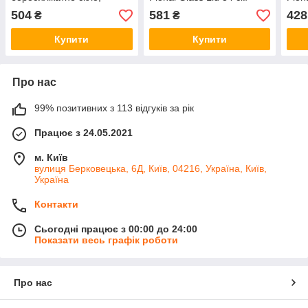
бакеліт Soft Touch, вихід
504
581
428
₴
₴
пари, для сковорідок,
каструль
Купити
Купити
Про нас
99% позитивних з 113 відгуків за рік
Працює з 24.05.2021
м. Київ
вулиця Берковецька, 6Д, Київ, 04216, Україна, Київ,
Україна
Контакти
Сьогодні працює з 00:00 до 24:00
Показати весь графік роботи
Про нас