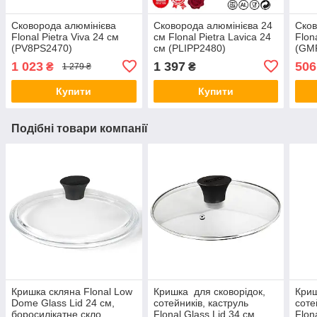
Сковорода алюмінієва
Сковорода алюмінієва 24
Сков
Flonal Pietra Viva 24 см
см Flonal Pietra Lavica 24
Flon
(PV8PS2470)
см (PLIPP2480)
(GM
1 023
1 397
506
₴
₴
1 279 ₴
Купити
Купити
Подібні товари компанії
Кришка скляна Flonal Low
Кришка для сковорідок,
Криш
Dome Glass Lid 24 см,
сотейників, каструль
соте
боросилікатне скло,
Flonal Glass Lid 34 см
Flon