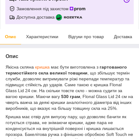
Замовлення під захистом
Доступна доставка
Опис
Характеристики
Відгуки про товар
Доставка
Опис
Якісна скляна
кришка
має бути виготовлена з
гартованого
термостійкого скла великої товщини
, що збільшує термін
служби, дозволяє витримувати різкі перепади температур та
підвищує стійкість до ударів. Саме такою є кришка Flonal
Glass Lid 24 см. На скільки товсте скло - можна судити за
вагою кришки. Маючи вагу
530 грам
, Flonal Glass Lid 24 см на
чверть важча за деякі кришки аналогічного діаметра від інших
виробників, що вказує на більшу товщину скла на 25%.
Кришка має отвір для випуску пару, що дозволяє бачити як
готується страва, не знімаючи кришки, адже пара не
конденсується на внутрішній поверхні і кришка лишається
прозора. Бакелітова ручка з фінішною обробкою Soft Touch не