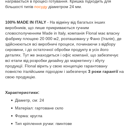
нагрівається в процесі готування. Кришка підходить для
більшості типів
посуду
діаметром 24 мм.
100% MADE IN ITALY
- На відміну від багатьох інших
виробників, що лише прикриваються гучним
словосполученням Made in Italy, компанія Flonal має власну
фабрику площею 20 000 м2, розташовану у Фано (Італія), де
здійснюються всі виробничі процеси, починаючи з відбору
сировини, і до остаточної обробки продукту в усіх його
деталях. Тут же знаходиться і офіс компанії, що забезпечує
всі етапи від розробки дизайну до маркетингу і збуту
продукції. Flonal вірить у свою концепцію гарантовану
повністю італійським підходом і забезпечує
3 роки гарантії
на
свою продукцію.
Характеристики:
Діаметр, см: 24
Матеріал: гартоване скло
Форма: кругла
Тип кріплення ручки: гвинтове