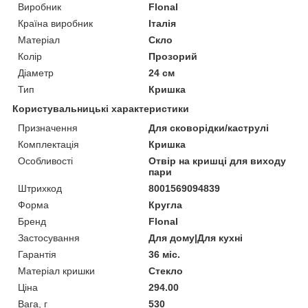
Виробник
Flonal
Країна виробник
Італія
Матеріал
Скло
Колір
Прозорий
Діаметр
24 см
Тип
Кришка
Користувальницькі характеристики
Призначення
Для сковорідки/каструлі
Комплектація
Кришка
Особливості
Отвір на кришці для виходу
пари
Штрихкод
8001569094839
Форма
Кругла
Бренд
Flonal
Застосування
Для дому|Для кухні
Гарантія
36 міс.
Матеріал кришки
Стекло
Ціна
294.00
Вага, г
530