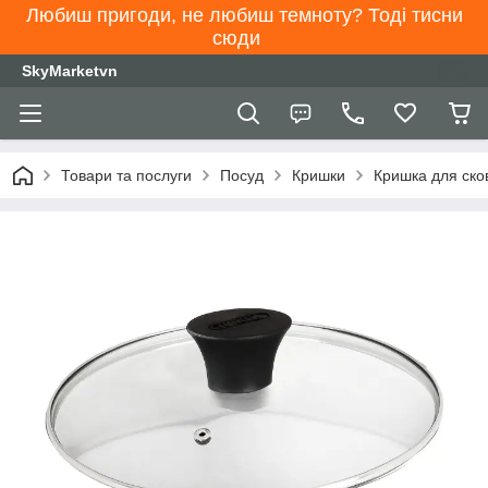
Любиш пригоди, не любиш темноту? Тоді тисни
сюди
SkyMarketvn
Товари та послуги
Посуд
Кришки
Кришка для сков