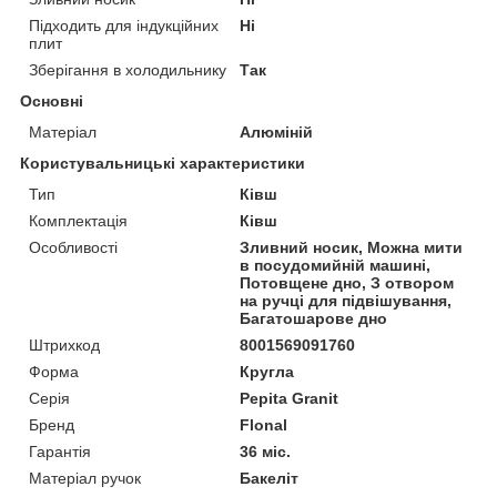
Підходить для індукційних
Ні
плит
Зберігання в холодильнику
Так
Основні
Матеріал
Алюміній
Користувальницькі характеристики
Тип
Ківш
Комплектація
Ківш
Особливості
Зливний носик, Можна мити
в посудомийній машині,
Потовщене дно, З отвором
на ручці для підвішування,
Багатошарове дно
Штрихкод
8001569091760
Форма
Кругла
Серія
Pepita Granit
Бренд
Flonal
Гарантія
36 міс.
Матеріал ручок
Бакеліт