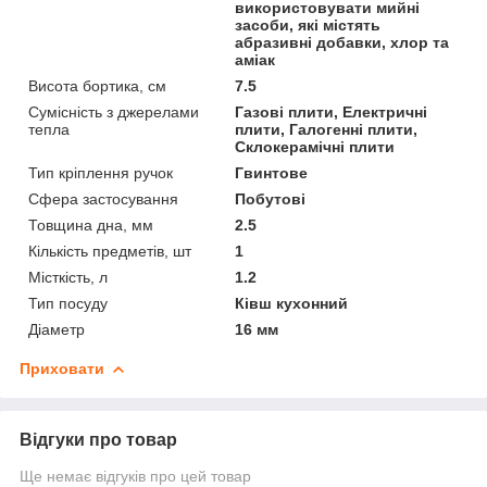
використовувати мийні
засоби, які містять
абразивні добавки, хлор та
аміак
Висота бортика, см
7.5
Сумісність з джерелами
Газові плити, Електричні
тепла
плити, Галогенні плити,
Склокерамічні плити
Тип кріплення ручок
Гвинтове
Сфера застосування
Побутові
Товщина дна, мм
2.5
Кількість предметів, шт
1
Місткість, л
1.2
Тип посуду
Ківш кухонний
Діаметр
16 мм
Приховати
Відгуки про товар
Ще немає відгуків про цей товар