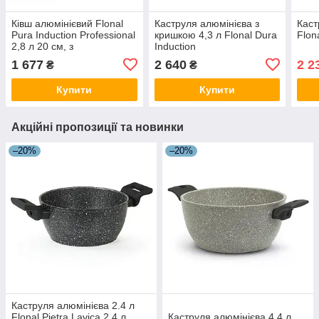
Ківш алюмінієвий Flonal
Каструля алюмінієва з
Каст
Pura Induction Professional
кришкою 4,3 л Flonal Dura
Flon
2,8 л 20 см, з
Induction
антипригарним покриттям
1 677
2 640
2 2
₴
₴
Magma-Tech Plus,
професійний
Купити
Купити
Акційні пропозиції та новинки
–20%
–20%
Каструля алюмінієва 2.4 л
Flonal Pietra Lavica 2,4 л
Каструля алюмінієва 4,4 л