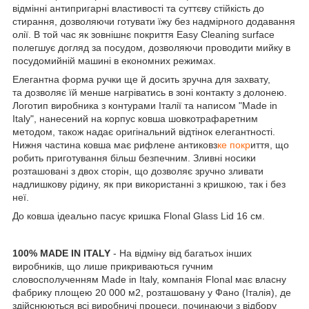
відмінні антипригарні властивості та суттєву стійкість до
стирання, дозволяючи готувати їжу без надмірного додавання
олії. В той час як зовнішнє покриття Easy Cleaning surface
полегшує догляд за посудом, дозволяючи проводити мийку в
посудомийній машині в економних режимах.
Елегантна форма ручки ще й досить зручна для захвату,
та дозволяє їй менше нагріватись в зоні контакту з долонею.
Логотип виробника з контурами Італії та написом "Made in
Italy", нанесений на корпус ковша шовкотрафаретним
методом, також надає оригінальний відтінок елегантності.
Нижня частина ковша має рифлене антиковз
ке покр
иття, що
робить приготування більш безпечним. Зливні носики
розташовані з двох сторін, що дозволяє зручно зливати
надлишкову рідину, як при використанні з кришкою, так і без
неї.
До ковша ідеально пасує кришка Flonal Glass Lid 16 см.
100% MADE IN ITALY
- На відміну від багатьох інших
виробників, що лише прикриваються гучним
словосполученням Made in Italy, компанія Flonal має власну
фабрику площею 20 000 м2, розташовану у Фано (Італія), де
здійснюються всі виробничі процеси, починаючи з відбору