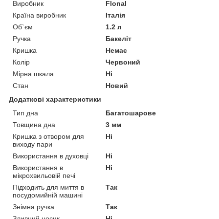
Виробник
Flonal
Країна виробник
Італія
Об`єм
1.2 л
Ручка
Бакеліт
Кришка
Немає
Колір
Червоний
Мірна шкала
Ні
Стан
Новий
Додаткові характеристики
Тип дна
Багатошарове
Товщина дна
3 мм
Кришка з отвором для
Ні
виходу пари
Використання в духовці
Ні
Використання в
Ні
мікрохвильовій печі
Підходить для миття в
Так
посудомийній машині
Знімна ручка
Так
Зливний носик
Ні