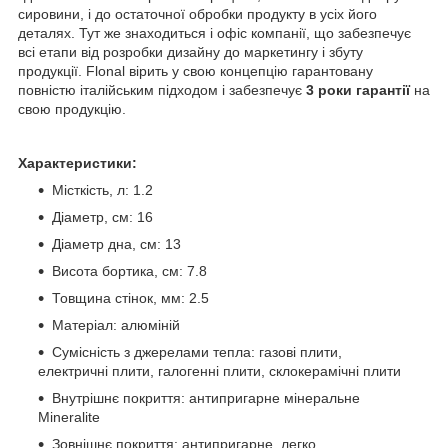
сировини, і до остаточної обробки продукту в усіх його
деталях. Тут же знаходиться і офіс компанії, що забезпечує
всі етапи від розробки дизайну до маркетингу і збуту
продукції. Flonal вірить у свою концепцію гарантовану
повністю італійським підходом і забезпечує
3 роки гарантії
на
свою продукцію.
Характеристики:
Місткість, л: 1.2
Діаметр, см: 16
Діаметр дна, см: 13
Висота бортика, см: 7.8
Товщина стінок, мм: 2.5
Матеріал: алюміній
Сумісність з джерелами тепла: газові плити,
електричні плити, галогенні плити, склокерамічні плити
Внутрішнє покриття: антипригарне мінеральне
Mineralite
Зовнішнє покриття: антипригарне, легко