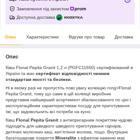
Замовлення під захистом
Доступна доставка
Опис
Характеристики
Відгуки про товар
Доставка
Опис
Ківш Flonal Pepita Granit 1,2 л (PGFC11650) сертифікований в
Україні та має
сертифікат відповідності чинним
стандартам якості та безпеки.
Ні в якому разі не пропустіть повз увагу колекцію rong>Flonal
Pepita Granit, тому що саме в цій колекції виробник
представив найширший асортимент збалансованого по ціні і
експлуатаційним характеристикам посуду для приготування
їжі, що задовольнить всі потреби на кухні.
Ківш
Flonal Pepita Granit
з антипригарним покриттям чудово
підходить для швидкого швидкого приготування гарнірів,
дитячих молочних каш, кип'ятіння молока, тощо. Внутрішнє
багатошарове покриття
Mineralite
з ефектом каменю має