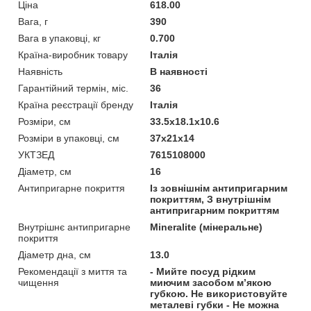
Ціна
618.00
Вага, г
390
Вага в упаковці, кг
0.700
Країна-виробник товару
Італія
Наявність
В наявності
Гарантійний термін, міс.
36
Країна реєстрації бренду
Італія
Розміри, см
33.5x18.1x10.6
Розміри в упаковці, см
37x21x14
УКТЗЕД
7615108000
Діаметр, см
16
Антипригарне покриття
Із зовнішнім антипригарним
покриттям, З внутрішнім
антипригарним покриттям
Внутрішнє антипригарне
Mineralite (мінеральне)
покриття
Діаметр дна, см
13.0
Рекомендації з миття та
- Мийте посуд рідким
чищення
миючим засобом м’якою
губкою. Не використовуйте
металеві губки - Не можна