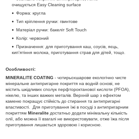
очищується Easy Cleaning surface
Форма: кругла
Тип кріплення ручки: гвинтове
Матеріал ручки: бакеліт Soft Touch
Колір: червоний
Призначення: для приготування каш, соусів, яєць,
кип'ятіння молока, приготування страв для дітей, тощо.
Особливості:
MINERALITE COATING
- чотирьохшарове екологічно чисте
мінеральне антипригарне покриття на водній основі, не
містить шкідливих сполук перфтороктанової кислоти (PFOA),
нікелю, та інших важких металів. Верхній шар з ефектом
каменю покращує стійкість до стирання та антипригарні
властивості. Для приготування їжі в посуді з антипригарним
покриттям
Mineralite
достатньо додати мінімальну кількість
олії, або можна її взагалі не використовувати, отже їжа після
приготування лишається здоровою і корисною.