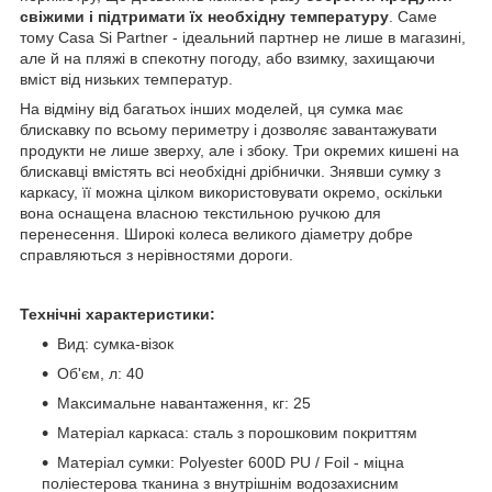
свіжими і підтримати їх необхідну температуру
. Саме
тому Casa Si Partner - ідеальний партнер не лише в магазині,
але й на пляжі в спекотну погоду, або взимку, захищаючи
вміст від низьких температур.
На відміну від багатьох інших моделей, ця сумка має
блискавку по всьому периметру і дозволяє завантажувати
продукти не лише зверху, але і збоку. Три окремих кишені на
блискавці вмістять всі необхідні дрібнички. Знявши сумку з
каркасу, її можна цілком використовувати окремо, оскільки
вона оснащена власною текстильною ручкою для
перенесення. Широкі колеса великого діаметру добре
справляються з нерівностями дороги.
Технічні характеристики:
Вид: сумка-візок
Об'єм, л: 40
Максимальне навантаження, кг: 25
Матеріал каркаса: сталь з порошковим покриттям
Матеріал сумки: Polyester 600D PU / Foil - міцна
поліестерова тканина з внутрішнім водозахисним