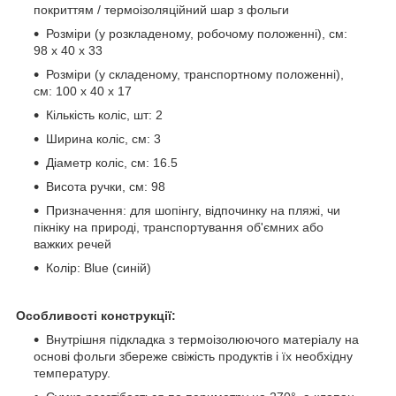
покриттям / термоізоляційний шар з фольги
Розміри (у розкладеному, робочому положенні), см:
98 х 40 х 33
Розміри (у складеному, транспортному положенні),
см: 100 х 40 х 17
Кількість коліс, шт: 2
Ширина коліс, см: 3
Діаметр коліс, см: 16.5
Висота ручки, см: 98
Призначення: для шопінгу, відпочинку на пляжі, чи
пікніку на природі, транспортування об'ємних або
важких речей
Колір: Blue (синій)
Особливості конструкції:
Внутрішня підкладка з термоізолюючого матеріалу на
основі фольги збереже свіжість продуктів і їх необхідну
температуру.