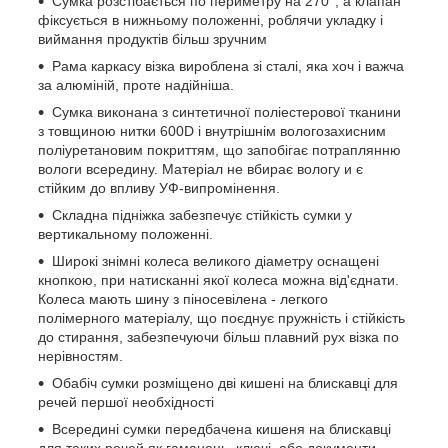
Сумка розстібається по периметру на 270°, а клапан
фіксується в нижньому положенні, роблячи укладку і
виймання продуктів більш зручним
Рама каркасу візка вироблена зі сталі, яка хоч і важча
за алюміній, проте надійніша.
Сумка виконана з синтетичної поліестерової тканини
з товщиною нитки 600D і внутрішнім вологозахисним
поліуретановим покриттям, що запобігає потраплянню
вологи всередину. Матеріал не вбирає вологу и є
стійким до впливу УФ-випромінення.
Складна підніжка забезпечує стійкість сумки у
вертикальному положенні.
Широкі знімні колеса великого діаметру оснащені
кнопкою, при натисканні якої колеса можна від'єднати.
Колеса мають шину з піносевілена - легкого
полімерного матеріалу, що поєднує пружність і стійкість
до стирання, забезпечуючи більш плавний рух візка по
нерівностям.
Обабіч сумки розміщено дві кишені на блискавці для
речей першої необхідності
Всередині сумки передбачена кишеня на блискавці
для таких речей як гаманець, ключі, або документи