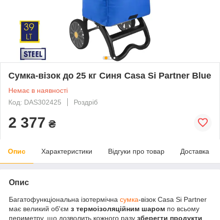
Сумка-візок до 25 кг Синя Casa Si Partner Blue
Немає в наявності
Код: DAS302425
Роздріб
2 377
₴
Опис
Характеристики
Відгуки про товар
Доставка
Опис
Багатофункціональна ізотермічна
сумка
-візок Casa Si Partner
має великий об'єм
з термоізоляційним шаром
по всьому
периметру, що дозволить кожного разу
зберегти продукти