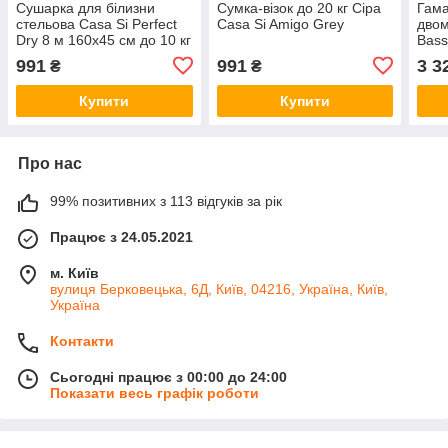
Сушарка для білизни
Сумка-візок до 20 кг Сіра
Гама
стельова Casa Si Perfect
Casa Si Amigo Grey
двом
Dry 8 м 160x45 см до 10 кг
Bas
біла
320х
991
991
3 3
₴
₴
пом
Купити
Купити
Про нас
99% позитивних з 113 відгуків за рік
Працює з 24.05.2021
м. Київ
вулиця Берковецька, 6Д, Київ, 04216, Україна, Київ,
Україна
Контакти
Сьогодні працює з 00:00 до 24:00
Показати весь графік роботи