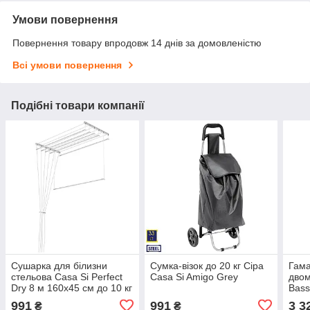
Умови повернення
Повернення товару впродовж 14 днів за домовленістю
Всі умови повернення
Подібні товари компанії
Сушарка для білизни
Сумка-візок до 20 кг Сіра
Гама
стельова Casa Si Perfect
Casa Si Amigo Grey
двом
Dry 8 м 160x45 см до 10 кг
Bas
біла
320х
991
991
3 3
₴
₴
пом