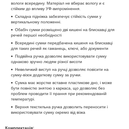
вологи всередину. Матеріал не вбирає вологу и є
стійким до впливу УФ-випромінення.
Складна підніжка забезпечує стійкість сумки у
вертикальному положенні.
Обабіч сумки розміщено дві кишені на блискавці для
речей першої необхідності
Всередині сумки передбачена кишеня на блискавці
для таких речей як гаманець, ключі, або документи
Подвійна ручка дозволяє використовувати сумку
однаково зручно людям різної висоти
Невеличкий виступ на ручці дозволяє повісити на
сумку-візок додаткову сумку за ручки.
Сумка має жорстке вставне пластикове дно, і може
бути повністю знятою з каркаса, що дозволяє без
проблем проводити її прання при рекомендованій
температурі.
Верхня текстильна ручка дозволить переносити і
використовувати сумку окремо від візка
Комплектація: