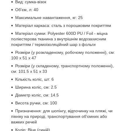
Вид: сумка-візок
Об'єм, л: 40
Максимальне навантаження, кг: 25
Матеріал каркаса: сталь з порошковим покриттям
Матеріал сумки: Polyester 600D PU / Foil - міцна
поліестерова тканина з внутрішнім водозахисним
покриттям / термоізоляційний шар з фольги
Розміри (у розкладеному, робочому положенні), см:
100 х 51 х 47
Розміри (у складеному, транспортному положенні),
см: 101.5 х 51 х 33
Кількість коліс, шт: 6
Ширина коліс, см: 2.5
Діаметр коліс, см: 14.5
Висота ручки, см: 100
Призначення: для шопінгу, відпочинку на пляжі, чи
пікніку на природі, транспортування об'ємних або
важких речей
Колір: Blue (синій)