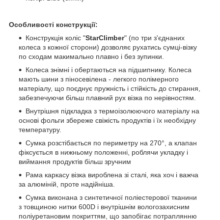
Особливості конструкції:
Конструкція коліс "
StarClimber
" (по три з'єднаних
колеса з кожної сторони) дозволяє рухатись сумці-візку
по сходам макимально плавно і без зупинки.
Колеса знімні і обертаються на підшипнику. Колеса
мають шини з піносевілена - легкого полімерного
матеріалу, що поєднує пружність і стійкість до стирання,
забезпечуючи більш плавний рух візка по нерівностям.
Внутрішня підкладка з термоізолюючого матеріалу на
основі фольги збереже свіжість продуктів і їх необхідну
температуру.
Сумка розстібається по периметру на 270°, а клапан
фіксується в нижньому положенні, роблячи укладку і
виймання продуктів більш зручним
Рама каркасу візка вироблена зі сталі, яка хоч і важча
за алюміній, проте надійніша.
Сумка виконана з синтетичної поліестерової тканини
з товщиною нитки 600D і внутрішнім вологозахисним
поліуретановим покриттям, що запобігає потраплянню