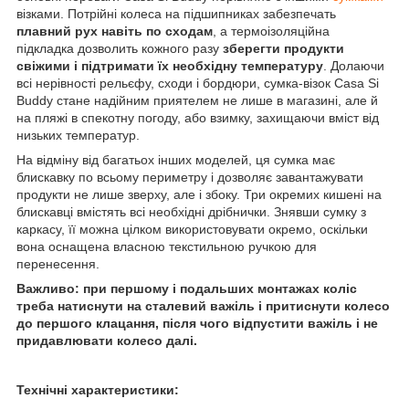
візками. Потрійні колеса на підшипниках забезпечать
плавний рух навіть по сходам
, а термоізоляційна
підкладка дозволить кожного разу
зберегти продукти
свіжими і підтримати їх необхідну температуру
. Долаючи
всі нерівності рельєфу, сходи і бордюри, сумка-візок Casa Si
Buddy стане надійним приятелем не лише в магазині, але й
на пляжі в спекотну погоду, або взимку, захищаючи вміст від
низьких температур.
На відміну від багатьох інших моделей, ця сумка має
блискавку по всьому периметру і дозволяє завантажувати
продукти не лише зверху, але і збоку. Три окремих кишені на
блискавці вмістять всі необхідні дрібнички. Знявши сумку з
каркасу, її можна цілком використовувати окремо, оскільки
вона оснащена власною текстильною ручкою для
перенесення.
Важливо: при першому і подальших монтажах коліс
треба натиснути на сталевий важіль і притиснути колесо
до першого клацання, після чого відпустити важіль і не
придавлювати колесо далі.
Технічні характеристики: