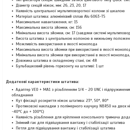
Діаметр секцій ніжок, мм: 26, 23, 20, 17
Наявність центральної мультиповоротної колони зі шкалою
Матеріал штатива: алюмінієвий сплав Alu 6063-T5
Максимальне навантаження, кг: 15
Максимальна висота зйомки, см: 156
Мінімальна висота зйомки, см: 17 (завдяки системі мультипов
Висота штатива з центральною колоною в нижньому положенні
Можливість використання в якості монопода
Максимальна висота зйомки при використанні в якості монопода
Мінімальна висота зйомки при використанні в якості монопода,
Довжина штатива в складеному стані, см: 48
Бульбашковий рівень горизонту на штативі: 1 шт
Додаткові характеристики штатива:
Адаптер VEO + MA1 з різьбленням 1/4 - 20 UNC і підпружинени
обладнання
Кут фіксації розкриття ніжок штатива: 23°, 50°, 80°
Протиковзкі накладки з полімерного каучуку NBR50 на двох ні
-40°С до + 100°С)
Наявність різьблення для кріплення консольного тримача дод
Знімний гак для підвішування вантажу і стабілізації штатива
Петля для підвішування вантажу і стабілізації штатива