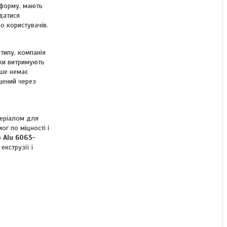
 форму, мають
датися
о користувачів.
типу, компанія
мки витримують
ьше немає
щений через
теріалом для
ог по міцності і
в
Alu 6063-
екструзії і