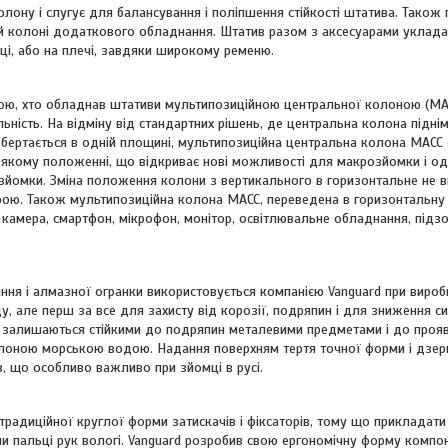
лону і слугує для балансування і поліпшення стійкості штатива. Також
й колоні додаткового обладнання. Штатив разом з аксесуарами уклада
ці, або на плечі, завдяки широкому ременю.
ою, хто обладнав штативи мультипозиційною центральної колоною (MA
ьність. На відміну від стандартних рішень, де центральна колона підні
обертається в одній площині, мультипозиційна центральна колона MACC 
ь-якому положенні, що відкриває нові можливості для макрозйомки і о
йомки. Зміна положення колони з вертикального в горизонтальне не в
рою. Також мультипозиційна колона MACC, переведена в горизонтальну
амера, смартфон, мікрофон, монітор, освітлювальне обладнання, підзор
ння і алмазної огранки використовується компанією Vanguard при вироб
у, але перш за все для захисту від корозії, подряпин і для зниження с
I залишаються стійкими до подряпин металевими предметами і до прояву
 солоною морською водою. Надання поверхням тертя точної форми і дзе
в, що особливо важливо при зйомці в русі.
радиційної круглої форми затискачів і фіксаторів, тому що прикладати
ли пальці рук вологі. Vanguard розробив свою ергономічну форму компон