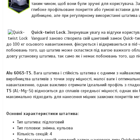
таким чином, щоб вони були зручні для користувача. З
глибоке профільоване покриття або гумові вставки для
дрібницею, але при регулярному використанні штатива ц
Quick-twist Lock
.
Звернувши увагу на відгуки користува
Vanguard заново створила свій цанговий замок Quick-tw
до 100 кг осьового навантаження, фіксуються і відкриваються в піd-
побоювань того, що штатив може скластися під вагою важкого обл
довгу установку штатива, так само як і немає побоювань того, що п
Alu 6063-T5.
Вага штатива і стійкість штатива є одними з найважли
виробництва штативів з точки зору міцності, малої ваги і оптимально
навантаженню, однак важливо отримати ідеальний профіль з гладк
T5
(AL-Mg-Si) відноситься до сплавів середньої міцності, однак він 
максимально підходить для нанесення міцних захисних покриттів мет
Основні характеристики штатива:
Тип штатива: підлоговий
Тип головки: знімна, кульова
Кількість секцій: 4
Тип фіксатора секцій: швидкий затиск цангового типу Quick-tw