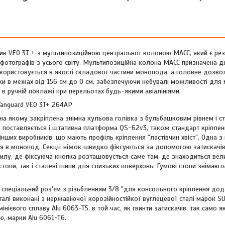
ив VEO 3T + з мультипозиційною центральної колоною MACC, який є ре
д фотографів з усього світу. Мультипозиційна колона MACC призначена д
користовується в якості складової частини монопода, а головне дозво
ки в межах від 156 см до 0 см, забезпечуючи небувалі можливості для
в ручній поклажі при перельотах будь-якими авіалініями.
а якому закріплена знімна кульова голівка з бульбашковим рівнем і с
 поставляється і штативна платформа QS-62v3, також стандарт кріплен
ших виробників, що мають профіль кріплення "ластівчин хвіст". Одна з
ся в монопод. Секції ніжок швидко фіксуються за допомогою затискачів
хилу, де фіксуюча кнопка розташовується саме там, де знаходиться вел
топи, так і сталеві шипи для слизьких поверхонь. Гумові стопи знімаютьс
 спеціальний роз'єм з різьбленням 3/8 "для консольного кріплення до
талі виконані з нержавіючої корозійностійкої вуглецевої сталі марок S
ієвого сплаву Alu 6063-T5, в той час, як гвинти затискачів, так само я
ю, марки Alu 6061-T6.