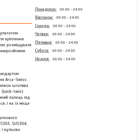
Понеділок
00:00
24:00
Вівторок
00:00
24:00
Середа
00:00
24:00
зультатом
Четвер
00:00
24:00
ля кріплення
Пʼятниця
00:00
24:00
ляє розміщувати
Субота
 макрозйомки.
00:00
24:00
Неділя
00:00
24:00
тандартом
ня Arca-Swiss
 ніжок штатива
Штатив дорожній
 Quick-twist
алюмінієвий Vanguard VEO
икий палець під
3T+ 264AB (VEO 3T+
я, і на їх місце
264AB)
даткового
US303, SUS304,
Готово до відправки 1 од.
к і кульова
18 850 ₴