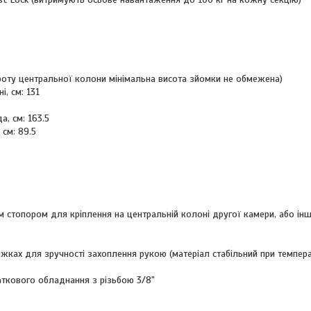
ороту центральної колони мінімальна висота зйомки не обмежена)
, см: 131
, см: 163.5
 см: 89.5
м стопором для кріплення на центральній колоні другої камери, або ін
жках для зручності захоплення рукою (матеріал стабільний при темпера
аткового обладнання з різьбою 3/8"