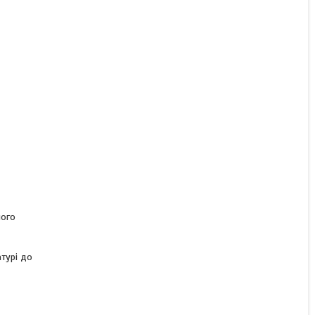
шого
турі до