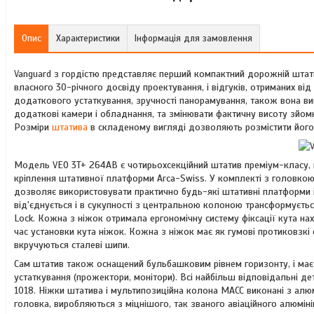
Опис
Характеристики
Інформація для замовлення
Vanguard з гордістю представляє перший компактний дорожній штат
власного 30-річного досвіду проектування, і відгуків, отриманих ві
додаткового устаткування, зручності панорамування, також вона ви
додаткові камери і обладнання, та змінювати фактичну висоту зйом
Розміри
штатива
в складеному вигляді дозволяють розмістити його 
Модель VEO 3T+ 264AB є чотирьохсекційний штатив преміум-класу, н
кріплення штативної платформи Arca-Swiss. У комплекті з головкою
дозволяє використовувати практично будь-які штативні платформи ін
від'єднується і в сукупності з центральною колоною трансформуєть
Lock. Кожна з ніжок отримала ергономічну систему фіксації кута на
час установки кута ніжок. Кожна з ніжок має як гумові протиковзкі с
вкручуються сталеві шипи.
Сам штатив також оснащений бульбашковим рівнем горизонту, і має
устаткування (прожектори, монітори). Всі найбільш відповідальні де
1018. Ніжки штатива і мультипозиційна колона MACC виконані з алюмін
головка, виробляються з міцнішого, так званого авіаційного алюміні