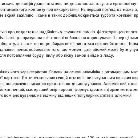
атискачі, де конфігурація штатива не дозволяє застосувати ергономічну
 оптимального контакту при використанні. На перший погляд це може з
е вкрай важливо, і саме в таких дрібницях криється турбота компанії пр
чів про недостатню надійність у зручності замків-фіксаторів цангового 
ist Lock, де врахувала всі головні побажання користувачів. Тепер ці за
обороту, а також легко розбираються і чистяться при необхідності. Біл
аднання, немає побоювань того, що момент для зйомки може бути упу
ісля потрапляння бруду, пилу або піску замок вийде з ладу.
віших його характеристик. Сплави на основі алюмінію є оптимальним ма
ї вартості. До телескопічних секцій штативів не висувається високих вим
ою поверхнею і високою придатністю до анодуванню. Алюмінієвий спла
більш легкий, має кращий опір корозії, формує ідеальні форми методом 
одом анодування, на відміну від інших популярних сплавів алюмінія.
ist Lock (витримують осьове навантаження до 100 кг на кожну секцію)