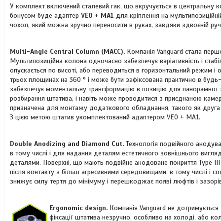
У комплект включений сталевий гак, що вкручується в центральну ко
бонусом буде адаптер
VEO + MA1
для кріплення на мультипозиційні
чохол, який можна зручно переносити в руках, завдяки здвоєній руч
Multi-Angle Central Column (MACC).
Компанія Vanguard стала перш
Мультипозиційна колона одночасно забезпечує варіативність і стабіл
опускається по висоті, або переводиться в горизонтальний режим і 
трьох площинах на 360 ° і може бути зафіксована практично в буд
забезпечує моментальну трансформацію в позицію для панорамної з
розбирання штатива, і навіть може проводитися з приєднаною каме
призначена для монтажу додаткового обладнання, такого як друга к
З цією метою штатив укомплектований адаптером VEO + MA1.
Double Anodizing and Diamond Cut.
Технологія подвійного анодува
в тому числі і для надання деталям естетичного зовнішнього вигляд
деталями. Поверхні, що мають подвійне анодоване покриття Type II
після контакту з більш агресивними середовищами, в тому числі і
знижує силу тертя до мінімуму і перешкоджає появі люфтів і зазорі
Ergonomic design.
Компанія Vanguard не дотримується т
фіксації штатива незручно, особливо на холоді, або ко