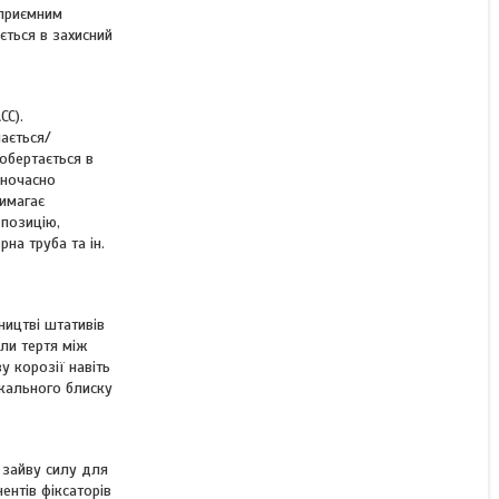
 приємним
ється в захисний
КУПИТИ
КУПИТИ З
CC).
мається/
обертається в
дночасно
имагає
 позицію,
на труба та ін.
ництві штативів
или тертя між
 корозії навіть
ркального блиску
 зайву силу для
ентів фіксаторів