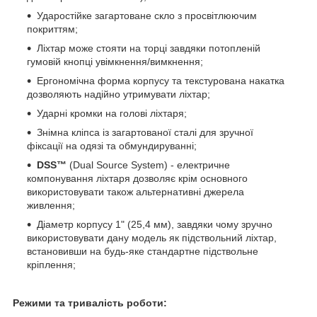
Ударостійке загартоване скло з просвітлюючим
покриттям;
Ліхтар може стояти на торці завдяки потопленій
гумовій кнопці увімкнення/вимкнення;
Ергономічна форма корпусу та текстурована накатка
дозволяють надійно утримувати ліхтар;
Ударні кромки на голові ліхтаря;
Знімна кліпса із загартованої сталі для зручної
фіксації на одязі та обмундируванні;
DSS™
(Dual Source System) - електричне
компонування ліхтаря дозволяє крім основного
використовувати також альтернативні джерела
живлення;
Діаметр корпусу 1" (25,4 мм), завдяки чому зручно
використовувати дану модель як підствольний ліхтар,
встановивши на будь-яке стандартне підствольне
кріплення;
Режими та тривалість роботи: