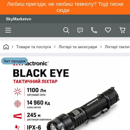
Любиш пригоди, не любиш темноту? Тоді тисни
сюди
SkyMarketvn
Товари та послуги
Ліхтарі та аксесуари
Ліхтарі такти
Хит продаж