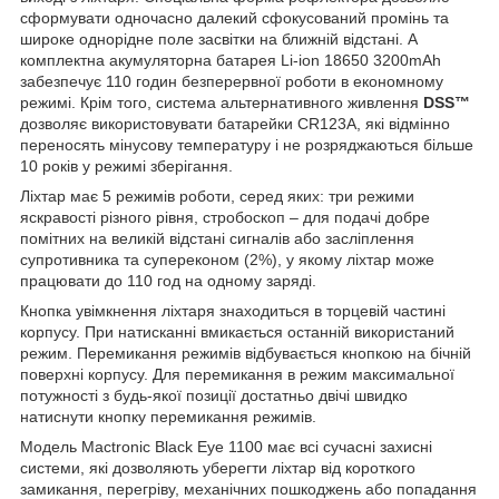
сформувати одночасно далекий сфокусований промінь та
широке однорідне поле засвітки на ближній відстані. А
комплектна акумуляторна батарея Li-ion 18650 3200mAh
забезпечує 110 годин безперервної роботи в економному
режимі. Крім того, система альтернативного живлення
DSS™
дозволяє використовувати батарейки CR123А, які відмінно
переносять мінусову температуру і не розряджаються більше
10 років у режимі зберігання.
Ліхтар має 5 режимів роботи, серед яких: три режими
яскравості різного рівня, стробоскоп – для подачі добре
помітних на великій відстані сигналів або засліплення
супротивника та супереконом (2%), у якому ліхтар може
працювати до 110 год на одному заряді.
Кнопка увімкнення ліхтаря знаходиться в торцевій частині
корпусу. При натисканні вмикається останній використаний
режим. Перемикання режимів відбувається кнопкою на бічній
поверхні корпусу. Для перемикання в режим максимальної
потужності з будь-якої позиції достатньо двічі швидко
натиснути кнопку перемикання режимів.
Модель Mactronic Black Eye 1100 має всі сучасні захисні
системи, які дозволяють уберегти ліхтар від короткого
замикання, перегріву, механічних пошкоджень або попадання