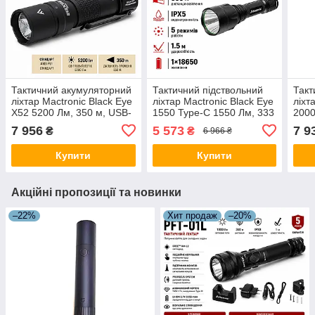
Тактичний акумуляторний
Тактичний підствольний
Такт
ліхтар Mactronic Black Eye
ліхтар Mactronic Black Eye
ліхт
X52 5200 Лм, 350 м, USB-
1550 Type-C 1550 Лм, 333
2000
C, 21700, кліпса, чорний
м, акумулятор 18650,
стан
7 956
5 573
7 9
₴
₴
6 966 ₴
IPX5, чорний
IPX7
Купити
Купити
Акційні пропозиції та новинки
–22%
Хит продаж
–20%