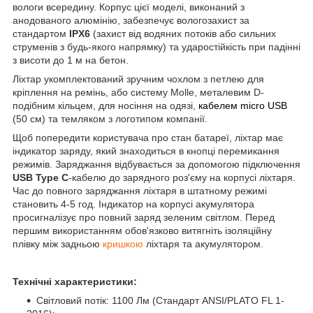
вологи всередину. Корпус цієї моделі, виконаний з
анодованого алюмінію, забезпечує вологозахист за
стандартом
IPX6
(захист від водяних потоків або сильних
струменів з будь-якого напрямку) та ударостійкість при падінні
з висоти до 1 м на бетон.
Ліхтар укомплектований зручним чохлом з петлею для
кріплення на ремінь, або систему Molle, металевим D-
подібним кільцем, для носіння на одязі,
кабелем micro USB
(50 см) та темляком з логотипом компанії.
Щоб попередити користувача про стан батареї, ліхтар має
індикатор заряду, який знаходиться в кнопці перемикання
режимів. Заряджання відбувається за допомогою підключення
USB Type C
-кабелю до зарядного роз'єму на корпусі ліхтаря.
Час до повного заряджання ліхтаря в штатному режимі
становить 4-5 год. Індикатор на корпусі акумулятора
просигналізує про повний заряд зеленим світлом. Перед
першим використанням обов'язково витягніть ізоляційну
плівку між задньою
кришкою
ліхтаря та акумулятором.
Технічні характеристики:
Світловий потік: 1100 Лм (Стандарт ANSI/PLATO FL 1-