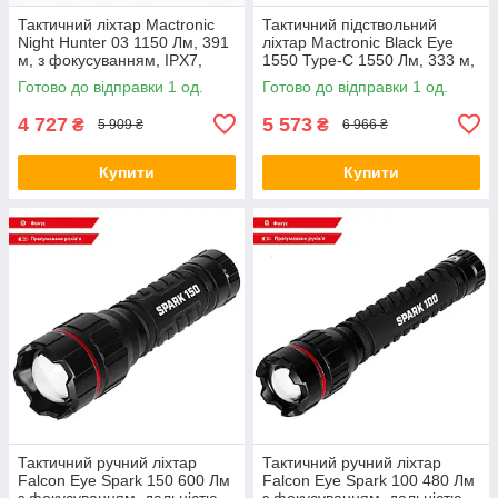
Тактичний ліхтар Mactronic
Тактичний підствольний
Night Hunter 03 1150 Лм, 391
ліхтар Mactronic Black Eye
м, з фокусуванням, IPX7,
1550 Type-C 1550 Лм, 333 м,
підствольний, чорний
акумулятор 18650, IPX5,
Готово до відправки 1 од.
Готово до відправки 1 од.
чорний
4 727
5 573
₴
₴
5 909 ₴
6 966 ₴
Купити
Купити
Тактичний ручний ліхтар
Тактичний ручний ліхтар
Falcon Eye Spark 150 600 Лм
Falcon Eye Spark 100 480 Лм
з фокусуванням, дальністю
з фокусуванням, дальністю