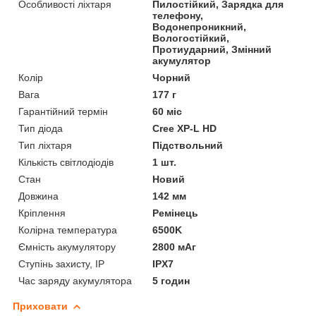
Особливості ліхтаря
Пилостійкий, Зарядка для
телефону,
Водонепроникний,
Вологостійкий,
Протиударний, Змінний
акумулятор
Колір
Чорний
Вага
177 г
Гарантійний термін
60 міс
Тип діода
Cree XP-L HD
Тип ліхтаря
Підствольний
Кількість світлодіодів
1 шт.
Стан
Новий
Довжина
142 мм
Кріплення
Ремінець
Колірна температура
6500K
Ємність акумулятору
2800 мАг
Ступінь захисту, IP
IPX7
Час заряду акумулятора
5 годин
Приховати