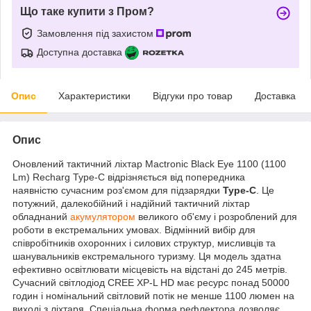
Що таке купити з Пром?
Замовлення під захистом
Доступна доставка
Опис
Характеристики
Відгуки про товар
Доставка
Опис
Оновлений тактичний ліхтар Mactronic Black Eye 1100 (1100
Lm) Recharg Type-C відрізняється від попередника
наявністю сучасним роз'ємом для підзарядки
Type-C
. Це
потужний, далекобійний і надійний тактичний ліхтар
обладнаний
акумулятором
великого об'єму і розроблений для
роботи в екстремальних умовах. Відмінний вибір для
співробітників охоронних і силових структур, мисливців та
шанувальників екстремального туризму. Ця модель здатна
ефективно освітлювати місцевість на відстані до 245 метрів.
Сучасний світлодіод CREE XP-L HD має ресурс понад 50000
годин і номінальний світловий потік не менше 1100 люмен на
виході з ліхтаря. Спеціальна форма рефлектора дозволяє