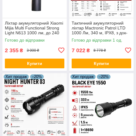
Ліхтар акумуляторний Xiaomi
Тактичний акумуляторний
Mijia Multi Functional Strong
ліхтар Mactronic Patrol LTD
Light N613 1000 лм, до 240
1000 Лм, 340 м, IPX8, з док-
м, LED, IP54, чорний
станцією 12V/220V
Готово до відправки
Готово до відправки 1 од.
2 355
7 022
₴
₴
3 000 ₴
8 778 ₴
Купити
Купити
Хит продаж
–20%
Хит продаж
–20%