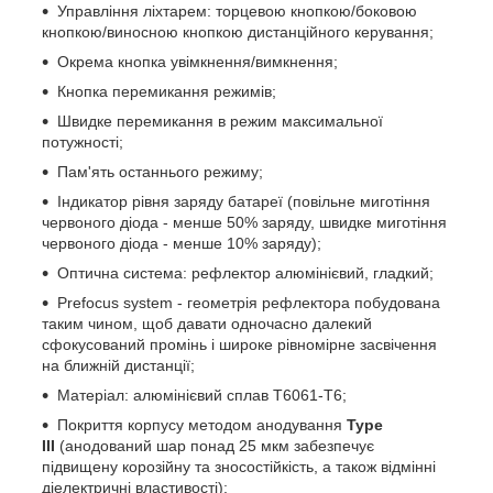
Управління ліхтарем: торцевою кнопкою/боковою
кнопкою/виносною кнопкою дистанційного керування;
Окрема кнопка увімкнення/вимкнення;
Кнопка перемикання режимів;
Швидке перемикання в режим максимальної
потужності;
Пам'ять останнього режиму;
Індикатор рівня заряду батареї (повільне миготіння
червоного діода - менше 50% заряду, швидке миготіння
червоного діода - менше 10% заряду);
Оптична система: рефлектор алюмінієвий, гладкий;
Prefocus system - геометрія рефлектора побудована
таким чином, щоб давати одночасно далекий
сфокусований промінь і широке рівномірне засвічення
на ближній дистанції;
Матеріал: алюмінієвий сплав T6061-T6;
Покриття корпусу методом анодування
Type
III
(анодований шар понад 25 мкм забезпечує
підвищену корозійну та зносостійкість, а також відмінні
діелектричні властивості);