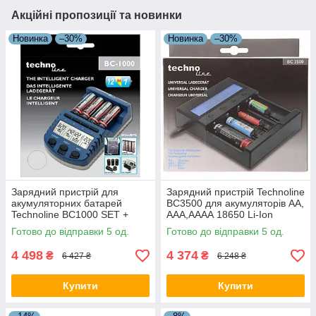
Акційні пропозиції та новинки
Новинка
–30%
Новинка
–30%
Зарядний пристрій для
Зарядний пристрій Technoline
акумуляторних батарей
BC3500 для акумуляторів AA,
Technoline BC1000 SET +
AAA,АААА 18650 Li-Ion
акумулятори (BC1000)
LiFePO4, 4 незалежні канали,
Готово до відправки 5 од.
Готово до відправки 5 од.
тест ємності
4 498
4 374
₴
₴
6 427 ₴
6 248 ₴
Купити
Купити