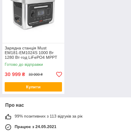
Зарядна станція Must
EM181-EM1024S 1000 Вт
1280 Вт·год LiFePO4 MPPT
25A LCD 12VDC 2xAC 220V
Готово до відправки
4xUSB
30 999
₴
33 000 ₴
Купити
Про нас
99% позитивних з 113 відгуків за рік
Працює з 24.05.2021