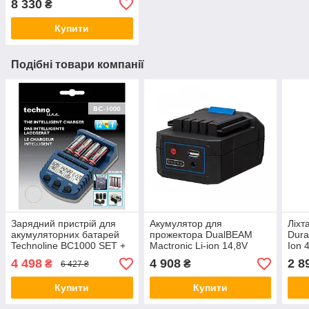
8 330
₴
Купити
Подібні товари компанії
Зарядний пристрій для
Акумулятор для
Ліхт
акумуляторних батарей
прожектора DualBEAM
Dura
Technoline BC1000 SET +
Mactronic Li-ion 14,8V
Ion 
акумулятори (BC1000)
5200 mAh
Powe
4 498
4 908
2 8
₴
₴
6 427 ₴
Yello
Купити
Купити