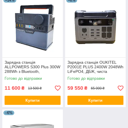
–14%
–8%
Зарядна станція
Зарядна станція OUKITEL
ALLPOWERS S300 Plus 300W
P2001E PLUS 2400W 2048Wh
288Wh з Bluetooth,
LiFePO4, ДБЖ, чиста
бездротовою зарядкою та
синусоїда, 4×AC, USB-A,
Готово до відправки
Готово до відправки
чистою синусоїдою Опис UA
USB-C PD 100W, DC 12V
11 600
59 550
₴
₴
13 500 ₴
65 000 ₴
Купити
Купити
–6%