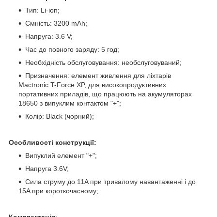
Тип: Li-ion;
Ємність: 3200 mAh;
Напруга: 3.6 V;
Час до повного заряду: 5 год;
Необхідність обслуговування: необслуговуваний;
Призначення: елемент живлення для ліхтарів
Mactronic T-Force XP, для високопродуктивних
портативних приладів, що працюють на акумуляторах
18650 з випуклим контактом "+";
Колір: Black (чорний);
Особливості конструкції:
Випуклий елемент "+";
Напруга 3.6V;
Сила струму до 11A при тривалому навантаженні і до
15A при короткочасному;
Комплектація
: