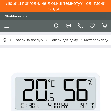
Любиш пригоди, не любиш темноту? Тоді тисни
сюди
SkyMarketvn
Товари та послуги
Товари для дому
Метеоприлади