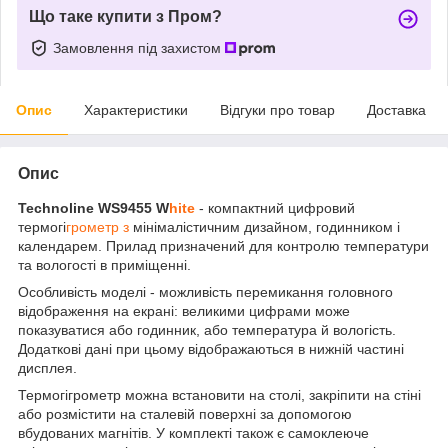
Що таке купити з Пром?
Замовлення під захистом
Опис
Характеристики
Відгуки про товар
Доставка
Опис
Technoline WS9455 W
hite
- компактний цифровий
термогі
грометр з
мінімалістичним дизайном, годинником і
календарем. Прилад призначений для контролю температури
та вологості в приміщенні.
Особливість моделі - можливість перемикання головного
відображення на екрані: великими цифрами може
показуватися або годинник, або температура й вологість.
Додаткові дані при цьому відображаються в нижній частині
дисплея.
Термогігрометр можна встановити на столі, закріпити на стіні
або розмістити на сталевій поверхні за допомогою
вбудованих магнітів. У комплекті також є самоклеюче