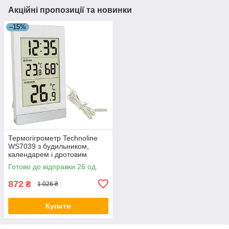
Акційні пропозиції та новинки
–15%
Термогігрометр Technoline
WS7039 з будильником,
календарем і дротовим
сенсором 140 см, білий
Готово до відправки 26 од.
872
₴
1 026 ₴
Купити