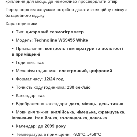
кріплення для місць, де неможливо просвердлити отвір.
Перед першим запуском потрібно дістати ізоляційну плівку з
батарейного відсіку.
Характеристики:
Тип:
цифровий термогігрометр
Модель:
Technoline WS9455 White
Призначення:
контроль температури та вологості
в приміщенні
Годинник:
так
Механізм годинника:
електронний, цифровий
Формат часу:
12/24 год
Точність ходу годинника:
±30 сек/міс
Календар:
так
Відображення календаря:
дата, місяць, день тижня
Мови дня тижня:
англійська, німецька, французька,
іспанська, італійська, голландська, данська
Календар:
до 2099 року
Температура в приміщенні:
-9.9°C...+50°C