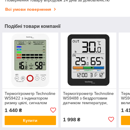
Повернення товару впродовж 14 днів за домовленістю
Всі умови повернення
Подібні товари компанії
Термогігрометр Technoline
Термогігрометр Technoline
Терм
WS9422 з індикатором
WS9488 з бездротовим
WS94
ризику цвілі, сигналом
датчиком температури,
вели
вологості та точкою роси,
підсвічуванням і магнітом,
магн
1 440
1 4
₴
білий
сірий
біли
1 998
₴
Купити