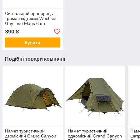
Сигнальний прапорець-
тримач відтяжок Wechsel
Guy Line Flags 6 шт
390
₴
Купити
Подібні товари компанії
Намет туристичний
Намет туристичний
Наме
двомісний Grand Canyon
одномісний Grand Canyon
шатр