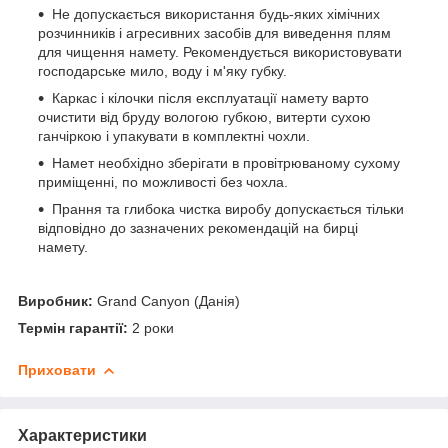
Не допускається використання будь-яких хімічних
розчинників і агресивних засобів для виведення плям
для чищення намету. Рекомендується використовувати
господарське мило, воду і м'яку губку.
Каркас і кілочки після експлуатації намету варто
очистити від бруду вологою губкою, витерти сухою
ганчіркою і упакувати в комплектні чохли.
Намет необхідно зберігати в провітрюваному сухому
приміщенні, по можливості без чохла.
Прання та глибока чистка виробу допускається тільки
відповідно до зазначених рекомендацій на бирці
намету.
Виробник:
Grand Canyon (Данія)
Термін гарантії:
2 роки
Приховати
Характеристики