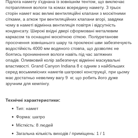
Підлога намету з'єднана із зовнішнім тентом, що виключає
потрапляння вологи та комах всередину намету. З трьох
сторін намет має великі вентиляційні клапани з москітними
сітками, а аткож три вентиляційних клапани вгорі, завдяки
чому в наметі відмінна вентиляція повітря і відсутність
конденсату. Широкі вхідні двері сформовані металевим
каркасом та оснащені москітною сіткою. Поліуретанове
просочення зовнішнього шару та проклеєні шви забезпечують
водостійкість 4000 мм водяного стовпа, що дозволяє не
боятись проникнення вологи навіть під час затяжних
опадів. Оливковий колір забезпечує відмінні маскувальні
властивості. Grand Canyon Indiana 8 є одним з найбільших
серед восьмимісних наметів шатрової конструкції, при цьому
має достатньо невелику вагу 9 кг, що робить його дуже
зручним для кемпінгу.
Технічні характеристики:
Тип: намет
Форма: шатро
Місткість: 8 людей
Загальна кількість виходів / приміщень: 1 / 1