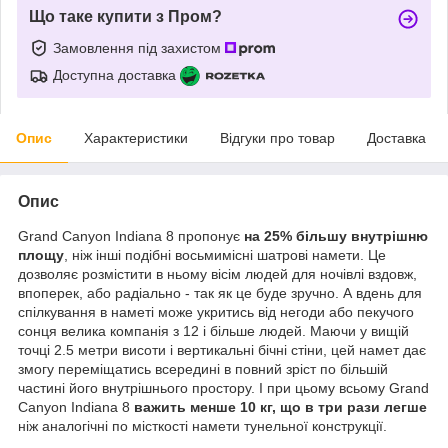
Що таке купити з Пром?
Замовлення під захистом
Доступна доставка
Опис
Характеристики
Відгуки про товар
Доставка
Опис
Grand Canyon Indiana 8 пропонує
на 25% більшу внутрішню
площу
, ніж інші подібні восьмимісні шатрові намети. Це
дозволяє розмістити в ньому вісім людей для ночівлі вздовж,
впоперек, або радіально - так як це буде зручно. А вдень для
спілкування в наметі може укритись від негоди або пекучого
сонця велика компанія з 12 і більше людей. Маючи у вищій
точці 2.5 метри висоти і вертикальні бічні стіни, цей намет дає
змогу переміщатись всередині в повний зріст по більшій
частині його внутрішнього простору. І при цьому всьому Grand
Canyon Indiana 8
важить менше 10 кг, що в три рази легше
ніж аналогічні по місткості намети тунельної конструкції.