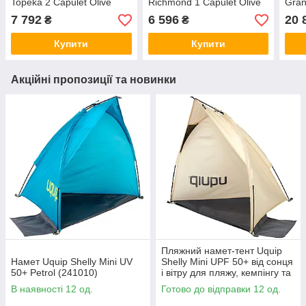
Topeka 2 Capulet Olive
Richmond 1 Capulet Olive
Gran
8 Ca
7 792
6 596
20 
₴
₴
Купити
Купити
Акційні пропозиції та новинки
Пляжний намет-тент Uquip
Намет Uquip Shelly Mini UV
Shelly Mini UPF 50+ від сонця
50+ Petrol (241010)
і вітру для пляжу, кемпінгу та
відпочинку, піщаний/сірий
В наявності 12 од.
Готово до відправки 12 од.