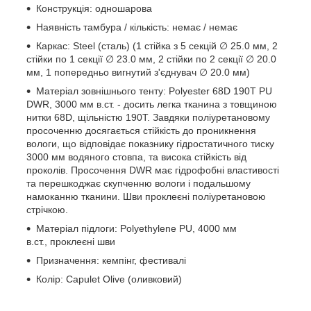
Конструкція: одношарова
Наявність тамбура / кількість: немає / немає
Каркас: Steel (сталь) (1 стійка з 5 секцій ∅ 25.0 мм, 2
стійки по 1 секції ∅ 23.0 мм, 2 стійки по 2 секції ∅ 20.0
мм, 1 попередньо вигнутий з'єднувач ∅ 20.0 мм)
Матеріал зовнішнього тенту: Polyester 68D 190T PU
DWR, 3000 мм в.ст. - досить легка тканина з товщиною
нитки 68D, щільністю 190T. Завдяки поліуретановому
просоченню досягається стійкість до проникнення
вологи, що відповідає показнику гідростатичного тиску
3000 мм водяного стовпа, та висока стійкість від
проколів. Просочення DWR має гідрофобні властивості
та перешкоджає скупченню вологи і подальшому
намоканню тканини. Шви проклеєні поліуретановою
стрічкою.
Матеріал підлоги: Polyethylene PU, 4000 мм
в.ст., проклеєні шви
Призначення: кемпінг, фестивалі
Колір: Capulet Olive (оливковий)