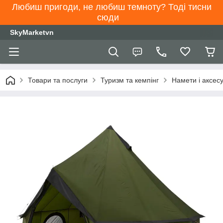
Любиш пригоди, не любиш темноту? Тоді тисни
сюди
SkyMarketvn
Товари та послуги
Туризм та кемпінг
Намети і аксес