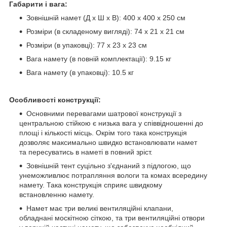
Габарити і вага:
Зовнішній намет (Д х Ш х В): 400 х 400 х 250 см
Розміри (в складеному вигляді): 74 x 21 х 21 см
Розміри (в упаковці): 77 x 23 х 23 см
Вага намету (в повній комплектації): 9.15 кг
Вага намету (в упаковці): 10.5 кг
Особливості конструкції:
Основними перевагами шатрової конструкції з
центральною стійкою є низька вага у співвідношенні до
площі і кількості місць. Окрім того така конструкція
дозволяє максимально швидко встановлювати намет
та пересуватись в наметі в повний зріст.
Зовнішній тент суцільно з'єднаний з підлогою, що
унеможливлює потрапляння вологи та комах всередину
намету. Така конструкція сприяє швидкому
встановленню намету.
Намет має три великі вентиляційні клапани,
обладнані москітною сіткою, та три вентиляційні отвори