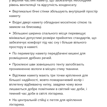
у верхній частині намету, що забезпечує необхідний
рівень вентиляції та відсутність конденсату.
Вертикальні бічні стінки збільшують внутрішній простір
намету.
Вхідні двері намету обладнані москітною сіткою та
замком на блискавці.
Збільшені ширина спального місця перевищує
мінімальні допустимі розміри прийнятих стандартів, що
забезпечує комфорт під час сну і більше вільного
простору в наметі.
По периметру намету передбачені кишені для
розміщення дрібних речей.
Проклеєні шви зовнішнього тенту запобігають
проникненню вологи в місцях стику тканини.
Відтяжки намету мають три точки кріплення для
більшої надійності, жовто-помаранчевий колір і
вплетену відбиваючу нитку, завдяки чому вони
лишаються добре помітними в світлий час доби, і
темний час доби в світлі ліхтарика.
На центральній стійці є петля для кріплення
ліхтарика.