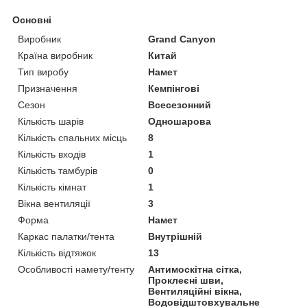
Основні
Виробник
Grand Canyon
Країна виробник
Китай
Тип виробу
Намет
Призначення
Кемпінгові
Сезон
Всесезонний
Кількість шарів
Одношарова
Кількість спальних місць
8
Кількість входів
1
Кількість тамбурів
0
Кількість кімнат
1
Вікна вентиляції
3
Форма
Намет
Каркас палатки/тента
Внутрішній
Кількість відтяжок
13
Особливості намету/тенту
Антимоскітна сітка,
Проклеєні шви,
Вентиляційні вікна,
Водовідштовхувальне