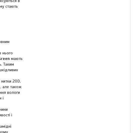
іксуються в
ому стають
мовним
з нього
Green
мають
ь. Таким
 шкідливих
 нитки 20D,
у, але також
ення вологи
 і
нини
вості і
амідні
овому