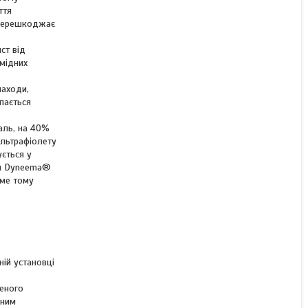
ття
 перешкоджає
ст від
амідних
находи,
пається
аль, на 40%
ультрафіолету
ується у
ган Dyneema®
аме тому
ній установці
реного
нним