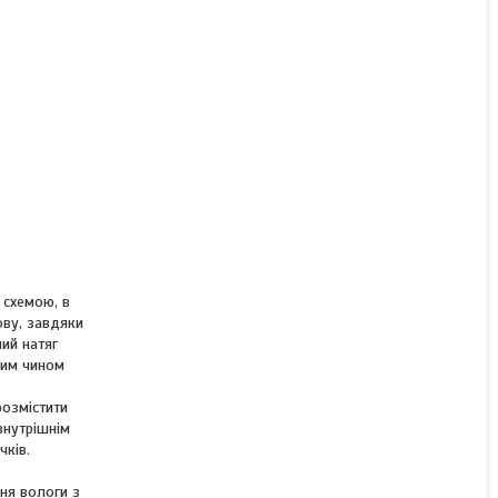
 схемою, в
ову, завдяки
ний натяг
ким чином
розмістити
внутрішнім
чків.
ння вологи з