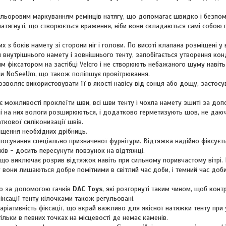
кольоровим маркуванням ремінців натягу, що допомагає швидко і безпо
і натягнуті, що створюється враження, ніби вони складаються самі собою 
х з боків намету зі сторони ніг і голови. По висоті клапана розміщені у 
я внутрішнього намету і зовнішнього тенту, запобігається утворення кон
 фіксатором на застібці Velcro і не створюють небажаного шуму навіть
тки NoSeeUm, що також поліпшує провітрювання.
зволяє використовувати її в якості навісу від сонця або дощу, застос
дає можливості проклеїти шви, всі шви тенту і чохла намету зшиті за до
ні на них вологи розширюються, і додатково герметизують шов, не даю
кової силіконизації швів.
іщення необхідних дрібниць.
осування спеціально призначеної фурнітури. Відтяжка надійно фіксуєть
ків - досить пересунути повзунок на відтяжці.
що виключає розрив відтяжок навіть при сильному поривчастому вітрі.
вони лишаються добре помітними в світлий час доби, і темний час доби 
но за допомогою гачків
DAC Toys
, які розгорнуті таким чином, щоб конт
ксації тенту кілочками також регульовані.
аріативність фіксації, що вкрай важливо для якісної натяжки тенту при 
ільки в певних точках на місцевості де немає каменів.