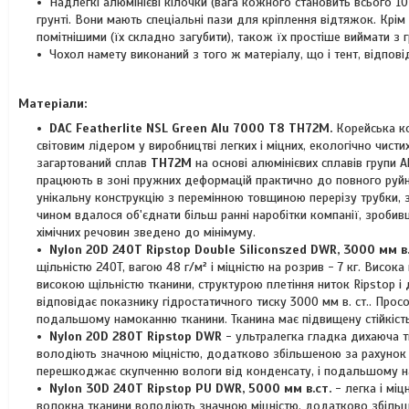
Надлегкі алюмінієві кілочки (вага кожного становить всього 10
грунті. Вони мають спеціальні пази для кріплення відтяжок. Кр
помітнішими (їх складно загубити), також їх простіше виймати з г
Чохол намету виконаний з того ж матеріалу, що і тент, відповід
Матеріали:
DAC Featherlite NSL Green Alu 7000 T8 TH72M.
Корейська к
світовим лідером у виробництві легких і міцних, екологічно чисти
загартований сплав
TH72M
на основі алюмінієвих сплавів групи A
працюють в зоні пружних деформацій практично до повного руйн
унікальну конструкцію з перемінною товщиною перерізу трубки, 
чином вдалося об'єднати більш ранні наробітки компанії, зробив
хімічних речовин зведено до мінімуму.
Nylon 20D 240T Ripstop Double Siliconszed DWR, 3000 мм в.
щільністю 240T, вагою 48 г/м² і міцністю на розрив - 7 кг. Висо
високою щільністю тканини, структурою плетіння ниток Ripstop і
відповідає показнику гідростатичного тиску 3000 мм в. ст.. Про
подальшому намоканню тканини. Тканина має підвищену стійкіст
Nylon 20D 280T Ripstop DWR
- ультралегка гладка дихаюча т
володіють значною міцністю, додатково збільшеною за рахунок с
перешкоджає скупченню вологи від конденсату, і подальшому н
Nylon 30D 240T Ripstop PU DWR
, 5000 мм в.ст.
- легка і міц
волокна тканини володіють значною міцністю, додатково збільш