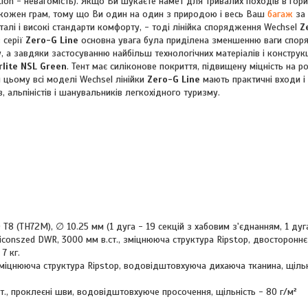
ation - невагомість). Якщо Ви шукаєте намет для тривалих походів в гор
ти кожен грам, тому що Ви один на один з природою і весь Ваш
багаж
за 
талі і високі стандарти комфорту, - тоді лінійка спорядження Wechsel
Z
 серії
Zero-G Line
основна увага була приділена зменшенню ваги спор
, а завдяки застосуванню найбільш технологічних матеріалів і конструкц
rlite NSL Green
. Тент має силіконове покриття, підвищену міцність на ро
ри цьому всі моделі Wechsel лінійки
Zero-G Line
мають практичні входи і
, альпіністів і шанувальників легкохідного туризму.
 T8 (TH72M), ∅ 10.25 мм (1 дуга - 19 секцій з хабовим з'єднанням, 1 дуга
liconszed DWR, 3000 мм в.ст., зміцнююча структура Ripstop, двостороннє
7 кг.
міцнююча структура Ripstop, водовідштовхуюча дихаюча тканина, щільні
т., проклеєні шви, водовідштовхуюче просочення, щільність - 80 г/м²