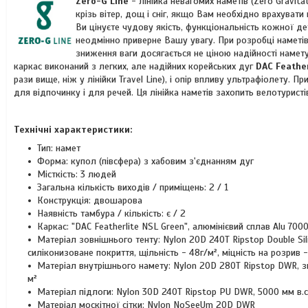
Zero
-
G Line
- лінійка невагомих наметів (Zero Gravit
крізь вітер, дощ і сніг, якщо Вам необхідно врахува
Ви цінуєте чудову якість, функціональність кожної де
неодмінно приверне Вашу увагу. При розробці наметів
зниження ваги досягається не ціною надійності намету
каркас виконаний з легких, але надійних корейських дуг
DAC Feathe
рази вище, ніж у лінійки Travel Line), і опір впливу ультрафіолету. П
для відпочинку і для речей. Ця лінійка наметів захопить велотуристів
Технічні характеристики:
Тип: намет
Форма: купол (півсфера) з хабовим з'єднанням дуг
Місткість: 3 людей
Загальна кількість виходів / приміщень: 2 / 1
Конструкція: двошарова
Наявність тамбура / кількість: є / 2
Каркас: "DAC Featherlite NSL Green", алюмінієвий сплав Alu 7000
Матеріал зовнішнього тенту: Nylon 20D 240T Ripstop Double Si
силіконизоване покриття, щільність - 48г/м², міцність на розрив - 
Матеріал внутрішнього намету: Nylon 20D 280T Ripstop DWR, з
м²
Матеріал підлоги: Nylon 30D 240T Ripstop PU DWR, 5000 мм в.с
Матеріал москітної сітки: Nylon NoSeeUm 20D DWR