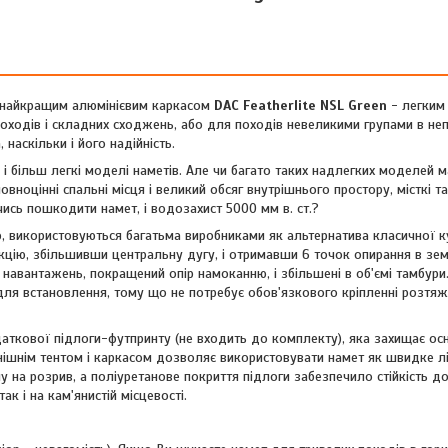
й найкращим алюмінієвим каркасом
DAC Featherlite NSL Green
- легким
походів і складних сходжень, або для походів невеликими групами в н
аскільки і його надійність.
і більш легкі моделі наметів. Але чи багато таких надлегких моделей 
ноцінні спальні місця і великий обсяг внутрішнього простору, місткі т
сь пошкодити намет, і водозахист 5000 мм в. ст.?
, використовуються багатьма виробниками як альтернатива класичної к
кцію, збільшивши центральну дугу, і отримавши 6 точок опирання в зе
х навантажень, покращений опір намоканню, і збільшені в об'ємі тамбури
 для встановлення, тому що не потребує обов'язкового кріпленні розтя
ткової підлоги-футпринту (не входить до комплекту), яка захищає ос
нішнім тентом і каркасом дозволяє використовувати намет як швидке лі
у на розрив, а поліуретанове покриття підлоги забезпечило стійкість д
ак і на кам'янистій місцевості.