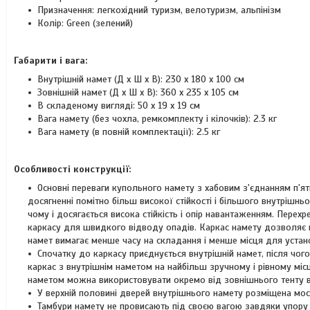
Призначення: легкохідний туризм, велотуризм, альпінізм
Колір: Green (зелений)
Габарити і вага:
Внутрішній намет (Д х Ш х В): 230 х 180 х 100 см
Зовнішній намет (Д х Ш х В): 360 х 235 х 105 см
В складеному вигляді: 50 x 19 х 19 см
Вага намету (без чохла, ремкомплекту і кілочків): 2.3 кг
Вага намету (в повній комплектації): 2.5 кг
Особливості конструкції:
Основні переваги купольного намету з хабовим з'єднанням п'ят
досягненні помітно більш високої стійкості і більшого внутрішнь
чому і досягається висока стійкість і опір навантаженням. Перехр
каркасу для швидкого відводу опадів. Каркас намету дозволяє в
намет вимагає менше часу на складання і менше місця для устан
Спочатку до каркасу приєднується внутрішній намет, після чог
каркас з внутрішнім наметом на найбільш зручному і рівному місц
наметом можна використовувати окремо від зовнішнього тенту в л
У верхній половині дверей внутрішнього намету розміщена моск
Тамбури намету не провисають під своєю вагою завдяки упору н