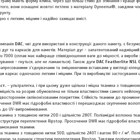
 грам) мають форму клина, через що більш стійкі до згинання і краще ф
ім того, вони оснащені жовтої петлею з матеріалу Dyneema®, завдяки ч
рунту.
но є легким, міцним і надійно захищає вміст.
омпанія
DAC
, чиї дуги використані в конструкції даного намету, є безу
х дуг та каркасів для наметів. Матеріал дуг - запатентований надміцний
lu 7000 (сплав має найкраще співвідношення ваги до міцності, а вироби 
ування - гнуться, але не ламаються). Також дуги
DAC Featherlite
NSL 
запресованими з'єднувачами та зміцнюючими вставками у вигляді кілец
ши каркас одночасно легким і міцним. При їх виробництві застосування
ст.
- ультралегка, і при цьому дуже щільна і міцна тканина з товщиною
ка міцність на розрив обумовлена не тільки властивостями самого нейлон
 двостороннім силіконізованим покриттям. Стійкість тканини до проникн
сочення DWR має гідрофобні властивості і перешкоджає скупченню вологи
ь до UV-випромінювання.
канина з товщиною нитки 20D і щільністю 280T. Поліамідні волокна тка
труктури переплетення Ripstop. Просочення DWR має гідрофобні власти
амокання тканини.
на тканина з товщиною нитки 30D, щільністю 240T і вагою 80 г / м². Полі
еною за рахунок структури переплетення Ripstop. Завдяки поліуретан