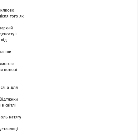
милково
після того як
верхній
денсату і
 під
увавши
помогою
чи волозі
ся, а для
 Відтяжки
в світлі
роль натягу
установці