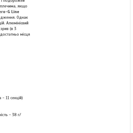
и і подорожей
плечима, якщо
КУПИТИ
ero-G Line
ядження. Однак
КУПИТИ З
ій. Алюмінієвий
зрив (в 3
 достатньо місця
 - 11 секцій)
сть - 38 г/