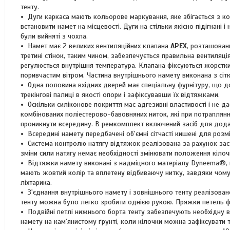
тенту.
Дуги каркаса мають кольорове маркування, яке збігається з 
встановити намет на місцевості. Дуги на стільки якісно підігнані 
були вийняті з чохла.
Намет має 2 великих вентиляційних клапана
APEX
, розташовани
третині стінок, таким чином, забезпечується правильна вентиляці
регулюється внутрішня температура. Клапана фіксуються жорстким
поривчастим вітром. Частина внутрішнього намету виконана з сі
Одна половина вхідних дверей має спеціальну фурнітуру, що до
трекінгові палиці в якості опори і зафіксувавши їх відтяжками.
Оскільки силіконове покриття має адгезивні властивості і не 
комбінованих поліестерово-бавовняних ниток, які при потраплян
проникнути всередину. В ремкомплект включений засіб для додат
Всередині намету передбачені об'ємні сітчасті кишені для розм
Система контролю натягу відтяжок реалізована за рахунок заст
зміни сили натягу немає необхідності змінювати положення кілоч
Відтяжки намету виконані з надміцного матеріалу Dyneema®, 
мають жовтий колір та вплетену відбиваючу нитку, завдяки чому 
ліхтарика.
З'єднання внутрішнього намету і зовнішнього тенту реалізова
тенту можна було легко зробити однією рукою. Пряжки петель фі
Подвійні петлі нижнього борта тенту забезпечують необхідну в
намету на кам'янистому ґрунті, коли кілочки можна зафіксувати т