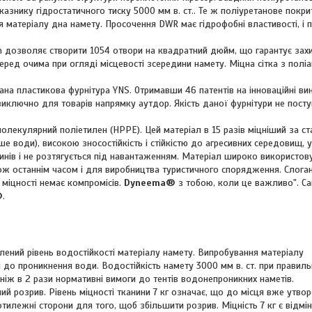
казнику гідростатичного тиску 5000 мм в. ст.. Те ж поліуретанове покри
 матеріалу дна намету. Просочення DWR має гідрофобні властивості, і
m дозволяє створити 1054 отвори на квадратний дюйм, що гарантує захи
еред очима при огляді місцевості зсередини намету. Міцна сітка з полі
тана пластикова фурнітура YNS. Отримавши 46 патентів на інноваційні ви
 виключно для товарів напрямку аутдор. Якість даної фурнітури не посту
олекулярний поліетилен (HPPE). Цей матеріал в 15 разів міцніший за ст
е води), високою зносостійкість і стійкістю до агресивних середовищ, 
инів і не розтягується під навантаженням. Матеріал широко використов
також останнім часом і для виробництва туристичного спорядження. Сло
 міцності немає компромісів.
Dyneema®
з тобою, коли це важливо". С
®
.
ений рівень водостійкості матеріалу намету. Випробування матеріалу
 до проникнення води. Водостійкість намету 3000 мм в. ст. при правиль
ніж в 2 рази нормативні вимоги до тентів водонепроникних наметів.
ний розрив. Рівень міцності тканини 7 кг означає, що до місця вже утво
тилежні сторони для того, щоб збільшити розрив. Міцність 7 кг є відмі