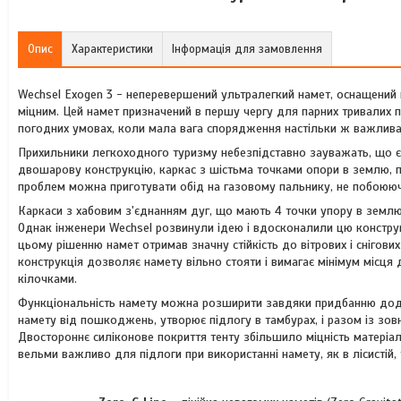
Опис
Характеристики
Інформація для замовлення
Wechsel Exogen 3 - неперевершений ультралегкий намет, оснащени
міцним. Цей намет призначений в першу чергу для парних тривалих 
погодних умовах, коли мала вага спорядження настільки ж важлива, н
Прихильники легкоходного туризму небезпідставно зауважать, що є 
двошарову конструкцію, каркас з шістьма точками опори в землю, пов
проблем можна приготувати обід на газовому пальнику, не побоюючи
Каркаси з хабовим з'єднанням дуг, що мають 4 точки упору в землю
Однак інженери Wechsel розвинули ідею і вдосконалили цю констру
цьому рішенню намет отримав значну стійкість до вітрових і снігови
конструкція дозволяє намету вільно стояти і вимагає мінімум місця
кілочками.
Функціональність намету можна розширити завдяки придбанню дода
намету від пошкоджень, утворює підлогу в тамбурах, і разом із зов
Двостороннє силіконове покриття тенту збільшило міцність матеріал
вельми важливо для підлоги при використанні намету, як в лісистій, т