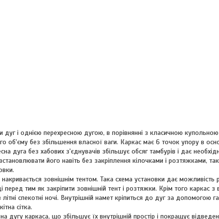
и дуг і однією перехресною дугою, в порівнянні з класичною купольною
ого об'єму без збільшення власної ваги. Каркас має 6 точок упору в осн
есна дуга без хабових з'єднувачів збільшує обсяг тамбурів і дає необхід
становлювати його навіть без закріплення кілочками і розтяжками, та
овки.
о накривається зовнішнім тентом. Така схема установки дає можливість 
і перед тим як закріпити зовнішній тент і розтяжки. Крім того каркас з 
ітні спекотні ночі. Внутрішній намет кріпиться до дуг за допомогою га
ітна сітка.
а дугу каркаса, що збільшує їх внутрішній простір і покращує відведе