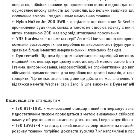
покриттю, стійкість тканини до проникнення вологи відповідає по
обумовлює високу стійкість до проколів, що вельми важливо для
скупченню вологи і подальшому намоканню тканини.
Nylon NoSeeUm 20D DWR
- спеціальне плетіння сітки NoSeeU
проникнення будь-яких комах, а також не створює ефекту сітки п
ниток товщиною 20D має водовідштовхуюче просочення.
YNS Hardware
- в наметах серії Zero-G Line частково викорис
компанія застосовує їх при виробництві високоякісної фурнітури
зразкам більш іменитих американських і японських брендів.
Dyneema®
. Під цим брендом випускається надміцний високом
міцніший ніж кевлар, при цьому володіє вкрай малою вагою (легш
і гамма-випромінювання, морозостійкий, не сприйнятливий до виг
військовій промисловості, для виробництва тросів і канатів, а 
говорить: "Це не має значення, доки це дійсно не має значення. У
відтяжки наметів Wechsel серії Zero-G Line виконані з
Dyneema
Відповідність стандартам:
ISO 811-1981 -
міжнародний стандарт, який підтверджує заявл
гідростатичним тиском проводяться з метою визначення стійкості
намету обгрунтовано вважається достатньою, і перевищує більш 
ISO 13937-4
- стандарт, який визначає опір тканини на подвій
розриву тканини потрібно докласти зусилля 7 кг напрямлені в про