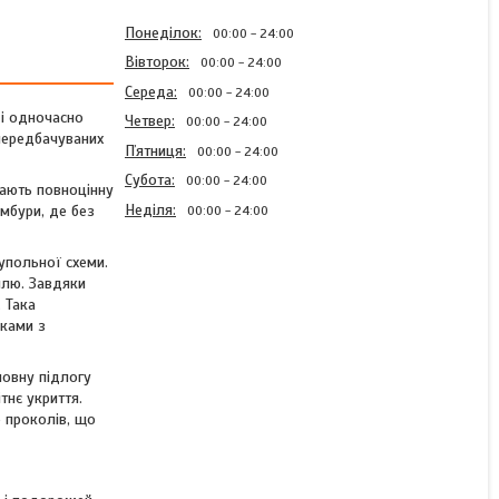
Понеділок
00:00
24:00
Вівторок
00:00
24:00
Середа
00:00
24:00
 і одночасно
Четвер
00:00
24:00
епередбачуваних
Пʼятниця
00:00
24:00
Субота
00:00
24:00
мають повноцінну
Неділя
амбури, де без
00:00
24:00
упольної схеми.
млю. Завдяки
. Така
Намет туристичний
жками з
тримісний нейлоновий
Wechsel Exogen 3 ZG Green
новну підлогу
тнє укриття.
о проколів, що
Готово до відправки 1 од.
34 224 ₴