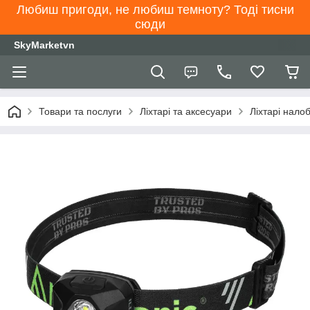
Любиш пригоди, не любиш темноту? Тоді тисни
сюди
SkyMarketvn
Товари та послуги
Ліхтарі та аксесуари
Ліхтарі налоб