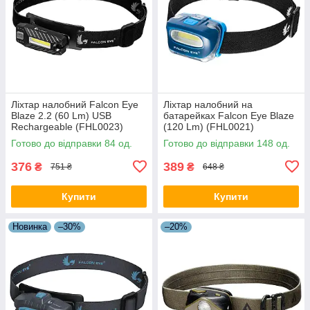
Ліхтар налобний Falcon Eye
Ліхтар налобний на
Blaze 2.2 (60 Lm) USB
батарейках Falcon Eye Blaze
Rechargeable (FHL0023)
(120 Lm) (FHL0021)
Готово до відправки 84 од.
Готово до відправки 148 од.
376
389
₴
₴
751 ₴
648 ₴
Купити
Купити
Новинка
–30%
–20%