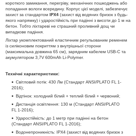
короткого замикання, перегріву, механічних пошкоджень або
попадання вологи всередину. Корпус цієї моделі, забезпечує
захист за стандартом
IPХ4
(захист від водяних бризок з будь-
якого напрямку) і ударостійкість при падінні з висоти до 1 м на
бетон. Тобто ліхтареві не страшний проливний дощ чи
випадкове падіння.
Ліхтар укомплектований еластичним регульованим ременем
із силіконовим покриттям з внутрішньої сторони
(максимальна довжина 65 см), зарядним кабелем USB-C та
акумулятором 3,7V 600mAh Li-Polymer.
Технічні характеристики:
Світловий потік: 430 Лм (Стандарт ANSI/PLATO FL 1-
2016);
Відтінок: холодний білий + теплий білий + червоний;
Дистанція освітлення: 130 м (Стандарт ANSI/PLATO
FL 1-2016);
Ударостійкість: до 1 метр при падінні на бетон
(Стандарт ANSI/PLATO FL 1-2016);
Водонепроникність: IPX4 (захист від водяних бризок з