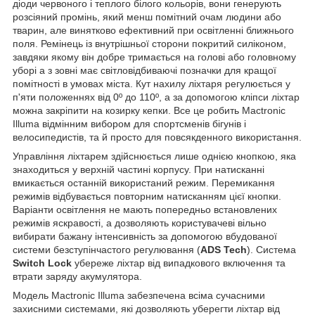
діоди червоного і теплого білого кольорів, вони генерують
розсіяний промінь, який менш помітний очам людини або
тварин, але винятково ефективний при освітленні ближнього
поля. Ремінець із внутрішньої сторони покритий силіконом,
завдяки якому він добре тримається на голові або головному
уборі а з зовні має світловідбиваючі позначки для кращої
помітності в умовах міста. Кут нахилу ліхтаря регулюється у
п'яти положеннях від 0º до 110º, а за допомогою кліпси ліхтар
можна закріпити на козирку кепки. Все це робить Mactronic
Illuma відмінним вибором для спортсменів бігунів і
велосипедистів, та й просто для повсякденного використання.
Управління ліхтарем здійснюється лише однією кнопкою, яка
знаходиться у верхній частині корпусу. При натисканні
вмикається останній використаний режим. Перемикання
режимів відбувається повторним натисканням цієї кнопки.
Варіанти освітлення не мають попередньо встановлених
режимів яскравості, а дозволяють користувачеві вільно
вибирати бажану інтенсивність за допомогою вбудованої
системи безступінчастого регулювання (
ADS Tech
). Система
Switch Lock
убереже ліхтар від випадкового включення та
втрати заряду акумулятора.
Модель Mactronic Illuma забезпечена всіма сучасними
захисними системами, які дозволяють уберегти ліхтар від