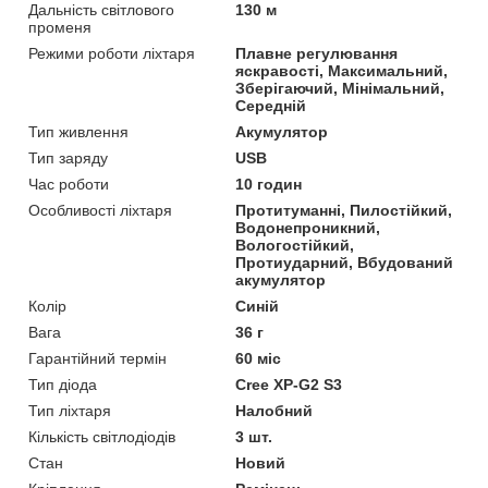
Дальність світлового
130 м
променя
Режими роботи ліхтаря
Плавне регулювання
яскравості, Максимальний,
Зберігаючий, Мінімальний,
Середній
Тип живлення
Акумулятор
Тип заряду
USB
Час роботи
10 годин
Особливості ліхтаря
Протитуманні, Пилостійкий,
Водонепроникний,
Вологостійкий,
Протиударний, Вбудований
акумулятор
Колір
Синій
Вага
36 г
Гарантійний термін
60 міс
Тип діода
Cree XP-G2 S3
Тип ліхтаря
Налобний
Кількість світлодіодів
3 шт.
Стан
Новий