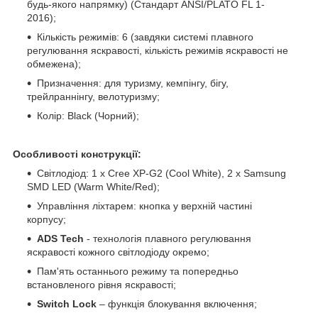
будь-якого напрямку) (Стандарт ANSI/PLATO FL 1-
2016);
Кількість режимів: 6 (завдяки системі плавного
регулювання яскравості, кількість режимів яскравості не
обмежена);
Призначення: для туризму, кемпінгу, бігу,
трейлраннінгу, велотуризму;
Колір: Black (Чорний);
Особливості конструкції:
Світлодіод: 1 x Cree XP-G2 (Cool White), 2 x Samsung
SMD LED (Warm White/Red);
Управління ліхтарем: кнопка у верхній частині
корпусу;
ADS Tech
- технологія плавного регулювання
яскравості кожного світлодіоду окремо;
Пам'ять останнього режиму та попередньо
встановленого рівня яскравості;
Switch Lock
– функція блокування включення;