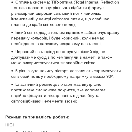
Оптична система: TIR-оптика (Total Internal Reflection
- оптика повного внутрішнього відбиття формує
рівномірний широкий світловий потік найбільш
інтенсивний у центрі світлової плями, що слабшає
плавно до країв світлового поля);
Білий світлодіод з теплим відтінком забезпечує кращу
передачу кольорів, і буде корисний, коли немає
необхідності в далекому яскравому освітленні;
Червоний світлодіод не порушує нічний зір, не
дратуватиме сусідів по кемпінгу чи в наметі, а також
може використовуватися як аварійне світло;
5 рівнів кута нахилу ліхтаря дозволяють спрямовувати
світловий потік у необхідному напрямку в межах 90º;
Еластичний ремінець ліхтаря має внутрішнє
протиковзке силіконове покриття, яке допомагає
надійно фіксувати ліхтар навіть під час бігу та
світловідбиваючі елементи ззовні;
Режими та тривалість роботи:
HIGH