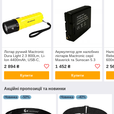
Ліхтар ручний Mactronic
Акумулятор для налобних
Нало
Dura Light 2.3 800Lm, Li-
ліхтарів Mactronic серії
Rebe
Ion 4400mAh, USB-C,
Maverick та Sunscan 5.3
600
Powerbank 5V1A, IPX7,
Mactronic Li-Polymer 3,7V
холо
2 894
1 452
2 5
₴
₴
Yellow, 5 років гарантії
800 mAh
черв
Ora
Купити
Купити
Акційні пропозиції та новинки
Новинка
–50%
Новинка
–40%