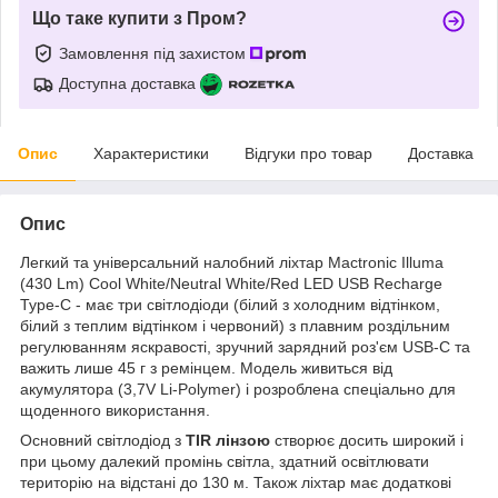
Що таке купити з Пром?
Замовлення під захистом
Доступна доставка
Опис
Характеристики
Відгуки про товар
Доставка
Опис
Легкий та універсальний налобний ліхтар Mactronic Illuma
(430 Lm) Cool White/Neutral White/Red LED USB Recharge
Type-C - має три світлодіоди (білий з холодним відтінком,
білий з теплим відтінком і червоний) з плавним роздільним
регулюванням яскравості, зручний зарядний роз'єм USB-C та
важить лише 45 г з ремінцем. Модель живиться від
акумулятора (3,7V Li-Polymer) і розроблена спеціально для
щоденного використання.
Основний світлодіод з
TIR лінзою
створює досить широкий і
при цьому далекий промінь світла, здатний освітлювати
територію на відстані до 130 м. Також ліхтар має додаткові