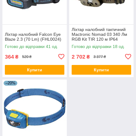
Ліхтар налобний тактичний
Ліхтар налобний Falcon Eye
Mactronic Nomad 03 340 Лм
Blaze 2.3 (70 Lm) (FHL0024)
RGB Kit TIR 120 м IP64
акумуляторні AAA Khaki
Готово до відправки 41 од.
Готово до відправки 18 од.
364
2 702
₴
₴
520 ₴
3 377 ₴
Купити
Купити
–20%