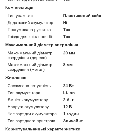
Комплектація
Тип упаковки
Пластиковий кейс
Додатковий акумулятор
Ні
Прогумована рукоятка
Так
Гніздо для кріплення біт
Так
Максимальний діаметр свердління
Максимальний діаметр
20 мм
свердління (дерево)
Максимальний діаметр
8 мм
свердління (метал)
Живлення
Споживана потужність
24 Вт
Тип акумулятора
Li-Ion
Ємність акумулятору
2 А. г
Напруга акумулятору
12 В
Час зарядки акумулятора
1 годин
Тип зарядного пристрою
Звичайне
Користувальницькі характеристики