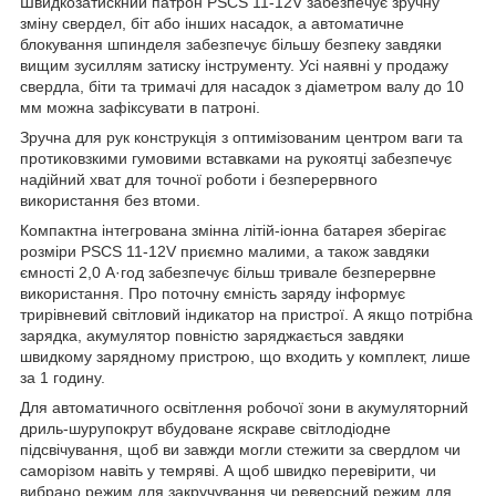
Швидкозатискний патрон PSCS 11-12V забезпечує зручну
зміну свердел, біт або інших насадок, а автоматичне
блокування шпинделя забезпечує більшу безпеку завдяки
вищим зусиллям затиску інструменту. Усі наявні у продажу
свердла, біти та тримачі для насадок з діаметром валу до 10
мм можна зафіксувати в патроні.
Зручна для рук конструкція з оптимізованим центром ваги та
протиковзкими гумовими вставками на рукоятці забезпечує
надійний хват для точної роботи і безперервного
використання без втоми.
Компактна інтегрована змінна літій-іонна батарея зберігає
розміри PSCS 11-12V приємно малими, а також завдяки
ємності 2,0 А·год забезпечує більш тривале безперервне
використання. Про поточну ємність заряду інформує
трирівневий світловий індикатор на пристрої. А якщо потрібна
зарядка, акумулятор повністю заряджається завдяки
швидкому зарядному пристрою, що входить у комплект, лише
за 1 годину.
Для автоматичного освітлення робочої зони в акумуляторний
дриль-шурупокрут вбудоване яскраве світлодіодне
підсвічування, щоб ви завжди могли стежити за свердлом чи
саморізом навіть у темряві. А щоб швидко перевірити, чи
вибрано режим для закручування чи реверсний режим для