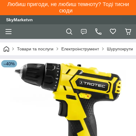
Любиш пригоди, не любиш темноту? Тоді тисни
сюди
SkyMarketvn
Товари та послуги
Електроінструмент
Шурупокрути
–40%