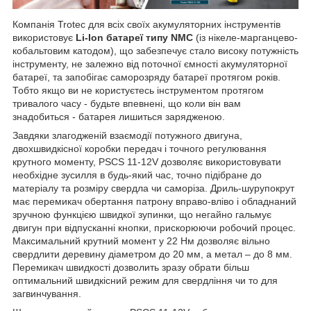
Компанія Trotec для всіх своїх акумуляторних інструментів
використовує
Li-Ion батареї типу NMC
(із нікеле-марганцево-
кобальтовим катодом), що забезпечує стало високу потужність
інструменту, не залежно від поточної ємності акумуляторної
батареї, та запобігає саморозряду батареї протягом років.
Тобто якщо ви не користуєтесь інструментом протягом
тривалого часу - будьте впевнені, що коли він вам
знадобиться - батарея лишиться зарядженою.
Завдяки злагодженій взаємодії потужного двигуна,
двохшвидкісної коробки передач і точного регулювання
крутного моменту, PSCS 11-12V дозволяє використовувати
необхідне зусилля в будь-який час, точно підібране до
матеріалу та розміру свердла чи саморіза. Дриль-шурупокрут
має перемикач обертання патрону вправо-вліво і обладнаний
зручною функцією швидкої зупинки, що негайно гальмує
двигун при відпусканні кнопки, прискорюючи робочий процес.
Максимальний крутний момент у 22 Нм дозволяє вільно
свердлити деревину діаметром до 20 мм, а метал – до 8 мм.
Перемикач швидкості дозволить зразу обрати більш
оптимальний швидкісний режим для свердління чи то для
загвинчування.