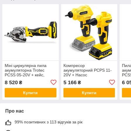
Міні циркулярна пила
Компресор
Пила
акумуляторна Trotec
акумуляторний PCPS 11-
акум
PCSS 05-20V + кейс,
20V + Насос
PCSS
Циркулярка акумуляторна
акумуляторний PCPS 12-
цирк
8 520
5 166
6 0
₴
₴
20V Trotec + кейс
Купити
Купити
Про нас
99% позитивних з 113 відгуків за рік