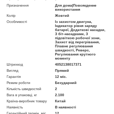
Призначення
Для дома|Повсякденне
використання
Колір
Жовтий
Особливості
Із захистом двигуна,
Індикатор рівня заряду
батареї, Додаткові насадки,
З біт-насадками, З
підсвіткою робочої зони,
Захист від перегрівання,
Плавне регулювання
швидкості, Реверс,
Регулювання крутного
моменту
Штрихкод
4052138017371
Вигляд
Прямий
Гарантія
12 міс.
Режим роботи
Безударний
Кількість швидкостей
2
Вага в упаковці, кг
2.100
Країна-виробник товару
Китай
Наявність
В наявності
Гарантійний термін, міс.
12