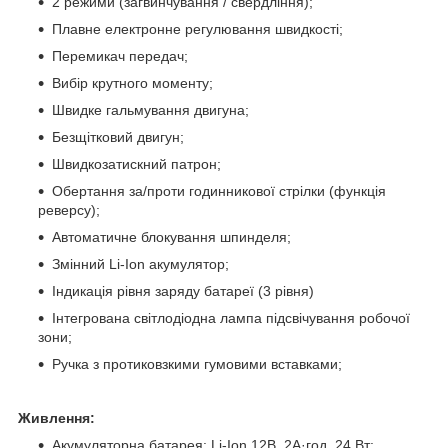
2 режими (загвинчування / свердління);
Плавне електронне регулювання швидкості;
Перемикач передач;
Вибір крутного моменту;
Швидке гальмування двигуна;
Безщітковий двигун;
Швидкозатискний патрон;
Обертання за/проти годинникової стрілки (функція
реверсу);
Автоматичне блокування шпинделя;
Змінний Li-Ion акумулятор;
Індикація рівня заряду батареї (3 рівня)
Інтегрована світлодіодна лампа підсвічування робочої
зони;
Ручка з протиковзкими гумовими вставками;
Живлення:
Акумуляторна батарея: Li-Ion 12В, 2А·год, 24 Вт;