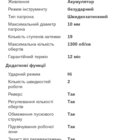
Живлення
Акумулятор
Режим інструменту
безударний
Тип патрона
Швидкозатискний
Максимальний діаметр
10 мм
патрона
Кількість ступенів затяжки
19
Максимальна кількість
1300 об/хв
обертів
Гарантійний термін
12 міс
Додаткові функції
Ударний режим
Ні
Кількість швидкостей
2
роботи
Реверс
Так
Регулювання кількості
Так
обертів
Обмеження пускового
Так
струму
Підсвічування робочої
Так
зони
Захист від перевантажень
Так