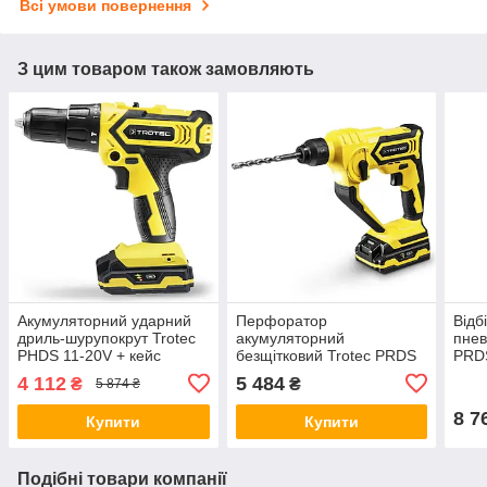
Всі умови повернення
З цим товаром також замовляють
Акумуляторний ударний
Перфоратор
Відб
дриль-шурупокрут Trotec
акумуляторний
пнев
PHDS 11-20V + кейс
безщітковий Trotec PRDS
PRDS
10-20V + кейс
(441
4 112
5 484
₴
₴
5 874 ₴
(4415000201)
8 7
Купити
Купити
Подібні товари компанії