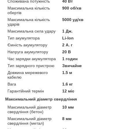
Споживана потужність
40 Вт
Максимальна кількість
900 об/хв
обертів
Максимальна кількість
5000 уд/хв
ударів
Максимальна сила удару
1 Дж.
Тип акумулятора
Li-Ion
Ємність акумулятору
2 А. г
Напруга акумулятору
20 В
Час зарядки акумулятора
1 годин
Тип зарядного пристрою
Звичайне
Довжина мережевого
1.5 м
кабелю
Вага
1.6 кг
Гарантійний термін
12 міс
Максимальний діаметр свердління
Максимальний діаметр
10 мм
свердління (бетон)
Максимальний діаметр
8 мм
свердління (метал)