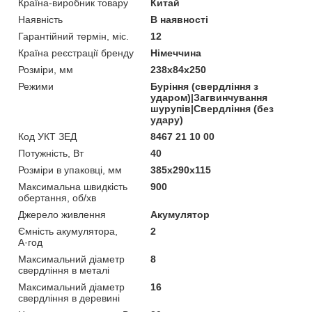
Країна-виробник товару
Китай
Наявність
В наявності
Гарантійний термін, міс.
12
Країна реєстрації бренду
Німеччина
Розміри, мм
238x84x250
Режими
Буріння (свердління з
ударом)|Загвинчування
шурупів|Свердління (без
удару)
Код УКТ ЗЕД
8467 21 10 00
Потужність, Вт
40
Розміри в упаковці, мм
385х290х115
Максимальна швидкість
900
обертання, об/хв
Джерело живлення
Акумулятор
Ємність акумулятора,
2
А·год
Максимальний діаметр
8
свердління в металі
Максимальний діаметр
16
свердління в деревині