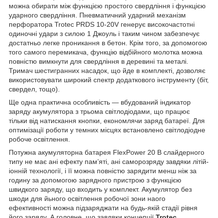
можна обирати між функцією простого свердління і функцією
ударного свердління. Пневматичний ударний механізм
перфоратора Trotec PRDS 10-20V генерує високочастотні
одиночні удари з силою 1 Джоуль і таким чином забезпечує
достатньо легке проникання в бетон. Крім того, за допомогою
того самого перемикача, функцію відбійного молотка можна
повністю вимкнути для свердління в деревині та металі.
Тримач шестигранних насадок, що йде в комплекті, дозволяє
використовувати широкий спектр додаткового інструменту (біт,
свердел, тощо).
Ще одна практична особливість — вбудований індикатор
заряду акумулятора з трьома світлодіодами, що працює
тільки від натискання кнопки, економлячи заряд батареї. Для
оптимізації роботи у темних місцях встановлено світлодіодне
робоче освітлення.
Потужна акумуляторна батарея FlexPower 20 В слайдерного
типу не має ані ефекту пам’яті, ані саморозряду завдяки літій-
іонній технології, і її можна повністю зарядити менш ніж за
годину за допомогою зарядного пристрою з функцією
швидкого заряду, що входить у комплект. Акумулятор без
шкоди для йьного освітлення робочої зони наого
ефективності можна підзаряджати на будь-якій стадії рівня
його заряду. А головне, що завдяки концепції
Trotec