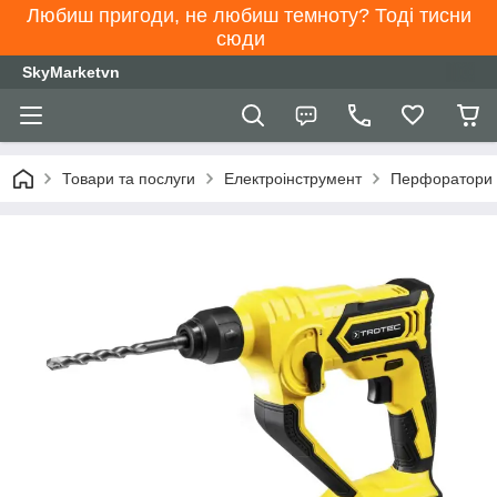
Любиш пригоди, не любиш темноту? Тоді тисни
сюди
SkyMarketvn
Товари та послуги
Електроінструмент
Перфоратори