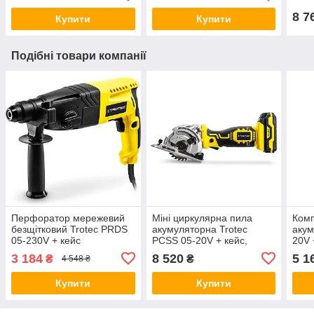
8 7
Купити
Купити
Подібні товари компанії
Перфоратор мережевий
Міні циркулярна пила
Ком
безщітковий Trotec PRDS
акумуляторна Trotec
акум
05-230V + кейс
PCSS 05-20V + кейс,
20V 
(4415000020)
Циркулярка акумуляторна
акум
3 184
8 520
5 1
₴
₴
4 548 ₴
20V 
Купити
Купити