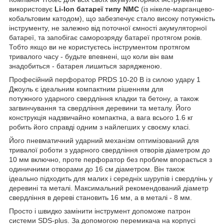
використовує
Li-Ion батареї типу NMC
(із нікеле-марганцево-
кобальтовим катодом), що забезпечує стало високу потужність
інструменту, не залежно від поточної ємності акумуляторної
батареї, та запобігає саморозряду батареї протягом років.
Тобто якщо ви не користуєтесь інструментом протягом
тривалого часу - будьте впевнені, що коли він вам
знадобиться - батарея лишиться зарядженою.
Професійний перфоратор PRDS 10-20 В із силою удару 1
Джоуль є ідеальним компактним рішенням для
потужного ударного свердління кладки та бетону, а також
загвинчування та свердління деревини та металу. Його
конструкція надзвичайно компактна, а вага всього 1.6 кг
робить його справді одним з найлегших у своєму класі.
Його пневматичний ударний механізм оптимізований для
тривалої роботи з ударного свердління отворів діаметром до
10 мм включно, проте перфоратор без проблем впорається з
одиничними отворами до 16 см діаметром. Він також
ідеально підходить для малих і середніх шурупів і свердлінь у
деревині та металі. Максимальний рекомендований діаметр
свердління в дереві становить 16 мм, а в металі - 8 мм.
Просто і швидко замінити інструмент допоможе патрон
системи SDS-plus. За допомогою перемикача на корпусі