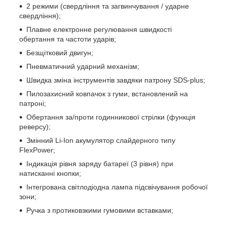
2 режими (свердління та загвинчування / ударне
свердління);
Плавне електронне регулювання швидкості
обертання та частоти ударів;
Безщітковий двигун;
Пневматичний ударний механізм;
Швидка зміна інструментів завдяки патрону SDS-plus;
Пилозахисний ковпачок з гуми, встановлений на
патроні;
Обертання за/проти годинникової стрілки (функція
реверсу);
Змінний Li-Ion акумулятор слайдерного типу
FlexPower;
Індикація рівня заряду батареї (3 рівня) при
натисканні кнопки;
Інтегрована світлодіодна лампа підсвічування робочої
зони;
Ручка з протиковзкими гумовими вставками;