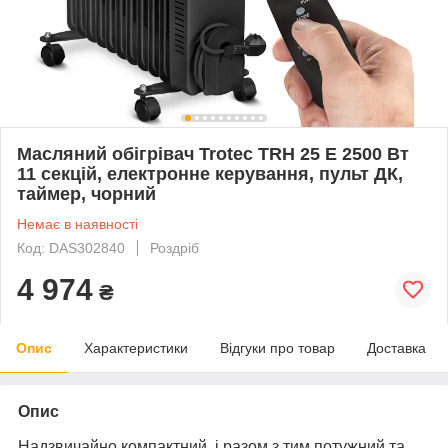
Масляний обігрівач Trotec TRH 25 E 2500 Вт
11 секцій, електронне керування, пульт ДК,
таймер, чорний
Немає в наявності
Код: DAS302840
Роздріб
4 974
₴
Опис
Характеристики
Відгуки про товар
Доставка
Опис
Надзвичайно компактний, і разом з тим потужний та