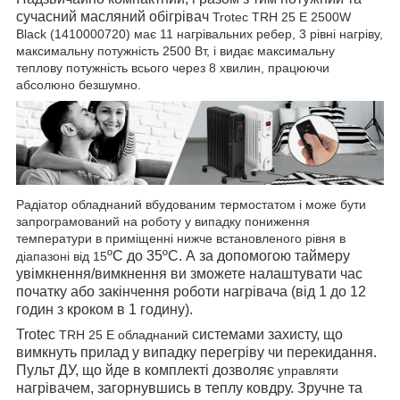
сучасний масляний обігрівач
Trotec TRH 25 E 2500W
Black (1410000720) має 11 нагрівальних ребер, 3 рівні нагріву,
максимальну потужність 2500 Вт, і видає максимальну
теплову потужність всього через 8 хвилин, працюючи
абсолюно безшумно.
Радіатор обладнаний вбудованим термостатом і може бути
запрограмований на роботу у випадку пониження
температури в приміщенні нижче встановленого рівня в
ºС
до 35ºС. А за допомогою таймеру
діапазоні від 15
увімкнення/вимкнення ви зможете налаштувати час
початку або закінчення роботи нагрівача (від 1 до 12
годин з кроком в 1 годину).
Trotec
системами захисту, що
TRH 25 E
обладнаний
вимкнуть прилад у випадку перегріву чи перекидання.
Пульт ДУ, що йде в комплекті дозволяє
управляти
нагрівачем, загорнувшись в теплу ковдру. Зручне та