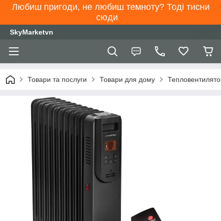
Любиш пригоди, не любиш темноту? Тоді тисни
сюди
SkyMarketvn
Товари та послуги
Товари для дому
Тепловентилято