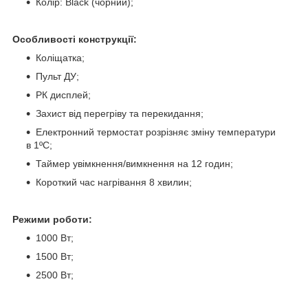
Колір: Black (чорний);
Особливості конструкції:
Коліщатка;
Пульт ДУ;
РК дисплей;
Захист від перегріву та перекидання;
Електронний термостат розрізняє зміну температури
в 1ºС;
Таймер увімкнення/вимкнення на 12 годин;
Короткий час нагрівання 8 хвилин;
Режими роботи:
1000 Вт;
1500 Вт;
2500 Вт;