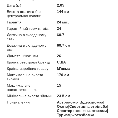
Вага (кг)
2.05
Висота штатива без
144 см
центральної колони
Гарантія
24 міс.
Гарантійний термін, міс.
24
Довжина в складеному
60.7
стані
Довжина в складеному
60.7 см
стані
Діаметр ніжок, мм
26
Країна реєстрації бренду
США
Країна-виробник товару
М'янма
Максимальна висота
170 см
зйомки
Максимальне
15
навантаження, кг.
Мінімальна висота зйомки
23.5 см
Призначення
Астрономія|Відеозйомка|
Охота|Спортивна стрільба|
Спостереження за птахами|
Туризм|Фотозйомка