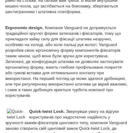
рівно на стільки, на скільки вам треба. В малій внутрішній
кишені чохла, що застібається на блискавку, зберігаються
шестигранники і штативна платформа.
Ergonomic design.
Компанія Vanguard не дотримується
традиційної круглої форми затискачів і фіксаторів, тому що
прикладати зайву силу для фіксації штатива незручно,
особливо на холоді, або коли пальці рук вологі. Vanguard
розробив свою ергономічну форму компонентів фіксаторів
таким чином, щоб вони були зручні для користувача.
Затискачі, де конфігурація штатива не дозволяє застосувати
ергономічну форму, мають глибоке профільоване покриття
або гумові вставки для оптимального контакту при
використанні. На перший погляд це може здатися дрібницею,
але при регулярному використанні штатива це вкрай важливо,
і саме в таких дрібницях криється турбота компанії про
користувачів.
Quick-twist Lock
.
Звернувши увагу на відгуки
користувачів про недостатню надійність у
зручності замків-фіксаторів цангового типу, компанія Vanguard
заново створила свій цанговий замок Quick-twist Lock, де