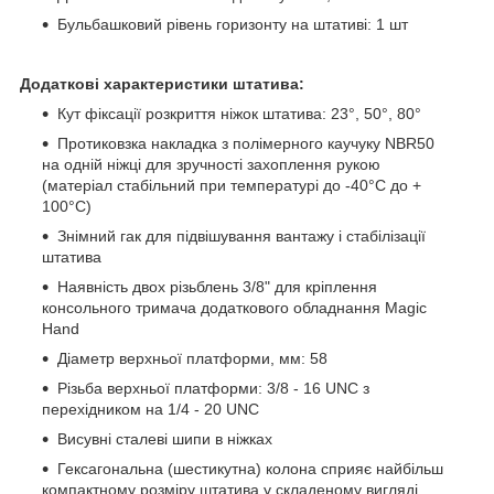
Бульбашковий рівень горизонту на штативі: 1 шт
Додаткові характеристики штатива:
Кут фіксації розкриття ніжок штатива: 23°, 50°, 80°
Протиковзка накладка з полімерного каучуку NBR50
на одній ніжці для зручності захоплення рукою
(матеріал стабільний при температурі до -40°С до +
100°С)
Знімний гак для підвішування вантажу і стабілізації
штатива
Наявність двох різьблень 3/8" для кріплення
консольного тримача додаткового обладнання Magic
Hand
Діаметр верхньої платформи, мм: 58
Різьба верхньої платформи: 3/8 - 16 UNC з
перехідником на 1/4 - 20 UNC
Висувні сталеві шипи в ніжках
Гексагональна (шестикутна) колона сприяє найбільш
компактному розміру штатива у складеному вигляді,