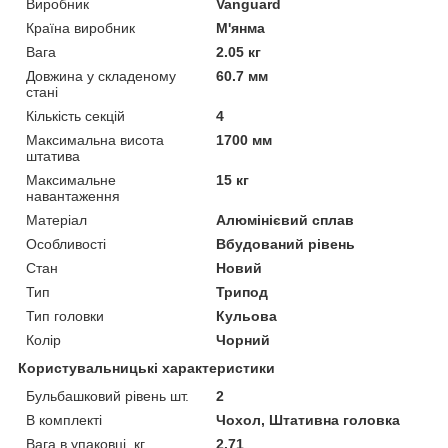
Виробник
Vanguard
Країна виробник
М'янма
Вага
2.05 кг
Довжина у складеному
60.7 мм
стані
Кількість секцій
4
Максимальна висота
1700 мм
штатива
Максимальне
15 кг
навантаження
Матеріал
Алюмінієвий сплав
Особливості
Вбудований рівень
Стан
Новий
Тип
Трипод
Тип головки
Кульова
Колір
Чорний
Користувальницькі характеристики
Бульбашковий рівень шт.
2
В комплекті
Чохол, Штативна головка
Вага в упаковці, кг
2.71