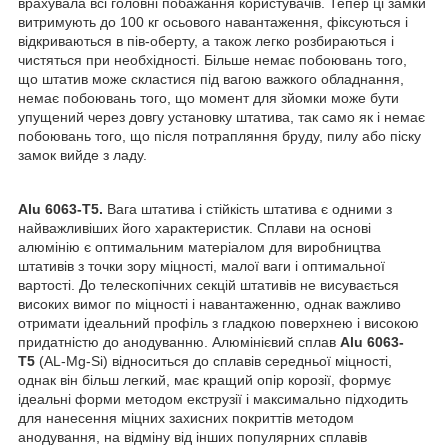
врахувала всі головні побажання користувачів. Тепер ці замки
витримують до 100 кг осьового навантаження, фіксуються і
відкриваються в пів-оберту, а також легко розбираються і
чистяться при необхідності. Більше немає побоювань того,
що штатив може скластися під вагою важкого обладнання,
немає побоювань того, що момент для зйомки може бути
упущений через довгу установку штатива, так само як і немає
побоювань того, що після потрапляння бруду, пилу або піску
замок вийде з ладу.
Alu 6063-T5.
Вага штатива і стійкість штатива є одними з
найважливіших його характеристик. Сплави на основі
алюмінію є оптимальним матеріалом для виробництва
штативів з точки зору міцності, малої ваги і оптимальної
вартості. До телескопічних секцій штативів не висувається
високих вимог по міцності і навантаженню, однак важливо
отримати ідеальний профіль з гладкою поверхнею і високою
придатністю до анодуванню. Алюмінієвий сплав
Alu 6063-
T5
(AL-Mg-Si) відноситься до сплавів середньої міцності,
однак він більш легкий, має кращий опір корозії, формує
ідеальні форми методом екструзії і максимально підходить
для нанесення міцних захисних покриттів методом
анодування, на відміну від інших популярних сплавів