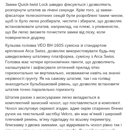
Замки Quick-twist Lock швидко фіксуються і дозволяють
розгорнути штатив за лічені секунди. Крім того, ці замки-
фіксатори телескопічних секцій були розроблені таким чином,
щоб їх було легко розбирати, чистити і збирати, що дозволяє
встановлювати штатив, наприклад, на пляжі, з упевненістю,
що Ви легко зможете почистити замки від піску, коли
повернетеся додому.
Кульова головка VEO BH-160S сумісна зі стандартом
кріплення Arca Swiss, дозволяє використовувати будь-яку
швидкознімну штативну платформа, сумісну з Arca Swiss.
Головка має чотири ергономічних гвинти, що дозволяють
налаштувати і зафіксувати оптичний прилад чітко
горизонтально чи вертикально, незважаючи навіть на значні
нерівності грунту. Як на самому штативі, так і на голівці
знаходиться бульбашковий рівень, що дозволяє встановити
штатив точно паралельно горизонту.
Штатив разом з аксесуарами легко вкладається в
комплектний захисний чохол, що поставляється в комплекті.
Чохол заслуговує окремої згадки, адже окрім спарених бічних
ручок на текстильній застібці Velcro, він має м'який і широкий
плечовий ремінь, м'яку підкладку по всьому периметру,
блискавку з двома замками, що відкривають чохол рівно так і