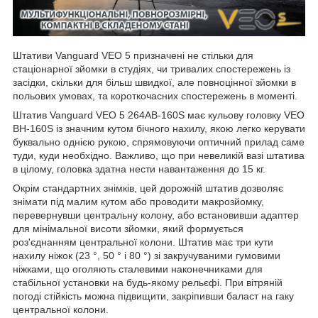
Штативи Vanguard VEO 5 призначені не стільки для
стаціонарної зйомки в студіях, чи тривалих спостережень із
засідки, скільки для більш швидкої, але повноцінної зйомки в
польових умовах, та короткочасних спостережень в моменті.
Штатив Vanguard VEO 5 264AB-160S має кульову головку VEO
BH-160S із значним кутом бічного нахилу, якою легко керувати
буквально однією рукою, спрямовуючи оптичний прилад саме
туди, куди необхідно. Важливо, що при невеликій вазі штатива
в цілому, головка здатна нести навантаження до 15 кг.
Окрім стандартних знімків, цей дорожній штатив дозволяє
знімати під малим кутом або проводити макрозйомку,
перевернувши центральну колону, або встановивши адаптер
для мінімальної висоти зйомки, який формується
роз'єднанням центральної колони. Штатив має три кути
нахилу ніжок (23 °, 50 ° і 80 °) зі закручуваними гумовими
ніжками, що оголяють сталевими наконечниками для
стабільної установки на будь-якому рельєфі. При вітряній
погоді стійкість можна підвищити, закріпивши баласт на гаку
центральної колони.