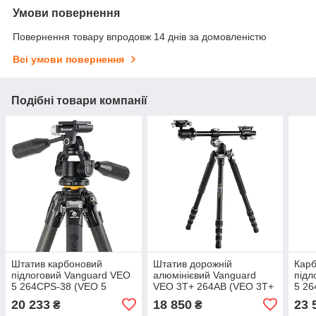
Умови повернення
Повернення товару впродовж 14 днів за домовленістю
Всі умови повернення
Подібні товари компанії
Штатив карбоновий
Штатив дорожній
Карб
підлоговий Vanguard VEO
алюмінієвий Vanguard
підл
5 264CPS-38 (VEO 5
VEO 3T+ 264AB (VEO 3T+
5 26
264CPS-38)
264AB)
Буль
20 233
18 850
23 
₴
₴
кріп