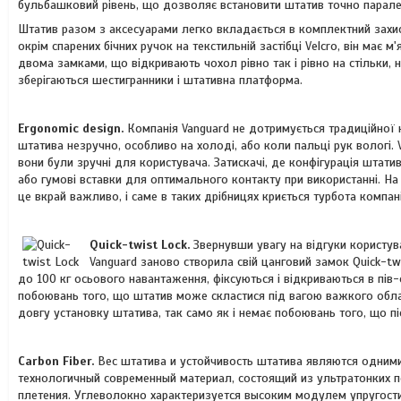
бульбашковий рівень, що дозволяє встановити штатив точно парале
Штатив разом з аксесуарами легко вкладається в комплектний захис
окрім спарених бічних ручок на текстильній застібці Velcro, він має
двома замками, що відкривають чохол рівно так і рівно на стільки, н
зберігаються шестигранники і штативна платформа.
Ergonomic design.
Компанія Vanguard не дотримується традиційної к
штатива незручно, особливо на холоді, або коли пальці рук вологі.
вони були зручні для користувача. Затискачі, де конфігурація штат
або гумові вставки для оптимального контакту при використанні. Н
це вкрай важливо, і саме в таких дрібницях криється турбота компані
Quick-twist Lock
.
Звернувши увагу на відгуки користува
Vanguard заново створила свій цанговий замок Quick-tw
до 100 кг осьового навантаження, фіксуються і відкриваються в пів-
побоювань того, що штатив може скластися під вагою важкого обл
довгу установку штатива, так само як і немає побоювань того, що п
Carbon Fiber.
Вес штатива и устойчивость штатива являются одними
технологичный современный материал, состоящий из ультратонких
плетения. Углеволокно характеризуется высоким модулем упругости