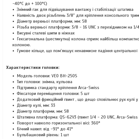
-40°С до + 100°С)
Знімний гак для підвішування вантажу і стабілізації штатива
Наявність двох різьблень 3/8" для кріплення консольного тр
Діаметр верхньої платформи, мм: 58
Різьба верхньої платформи: 3/8 - 16 UNC з перехідником на 1/
Висувні сталеві шипи в ніжках
Гексагональна (шестикутна) колона сприяє найбільш компактн
колоною.
Гумове кільце, що пом'якшує ненавмисне падіння центральної 
Характеристики головки:
Модель головки: VEO BH-250S
Тип головки: знімна, кульова
Підтримка стандарту кріплення Arca-Swiss
Фіксатори переміщення головки: 5 шт
Додатковий фрикційний гвинт , що дещо сповільнює рух кулі у 
Діаметр кулі, мм: 33
Діаметр платформи, мм: 58
Штативна платформа: QS-62V3 (гвинт 1/4 - 20 UNC, Arca-Swiss 
Поворот навколо горизонтальної вісі: 360°
Бічний нахил: від -91° до 41°
Бульбашковий рівень: 1 шт