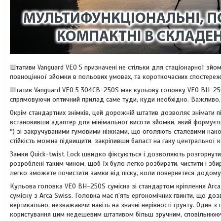
Штативи Vanguard VEO 5 призначені не стільки для стаціонарної зйом
повноцінної зйомки в польових умовах, та короткочасних спостереж
Штатив Vanguard VEO 5 304CB-250S має кульову головку VEO BH-250
спрямовуючи оптичний прилад саме туди, куди необхідно. Важливо, 
Окрім стандартних знімків, цей дорожній штатив дозволяє знімати
встановивши адаптер для мінімальної висоти зйомки, який формуєтьс
°) зі закручуваними гумовими ніжками, що оголяють сталевими нако
стійкість можна підвищити, закріпивши баласт на гаку центральної 
Замки Quick-twist Lock швидко фіксуються і дозволяють розгорнути ш
розроблені таким чином, щоб їх було легко розбирати, чистити і зб
легко зможете почистити замки від піску, коли повернетеся додому
Кульова головка VEO BH-250S сумісна зі стандартом кріплення Arc
сумісну з Arca Swiss. Головка має п'ять ергономічних гвинти, що д
вертикально, незважаючи навіть на значні нерівності грунту. Один з
користування цим недешевим штативом більш зручним, сповільнюючи 