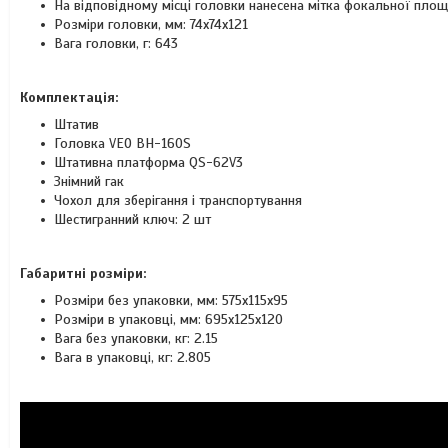
На відповідному місці головки нанесена мітка фокальної пло
Розміри головки, мм: 74х74х121
Вага головки, г: 643
Комплектація:
Штатив
Головка VEO BH-160S
Штативна платформа QS-62V3
Знімний гак
Чохол для зберігання і транспортування
Шестигранний ключ: 2 шт
Габаритні розміри:
Розміри без упаковки, мм: 575x115x95
Розміри в упаковці, мм: 695x125x120
Вага без упаковки, кг: 2.15
Вага в упаковці, кг: 2.805