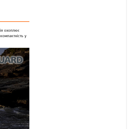
Штатив карбоновий
підлоговий Vanguard VEO 5
304CB-250S (VEO 5
304CB-250S)
рія охоплює
 компактність у
Немає в наявності
27 589 ₴