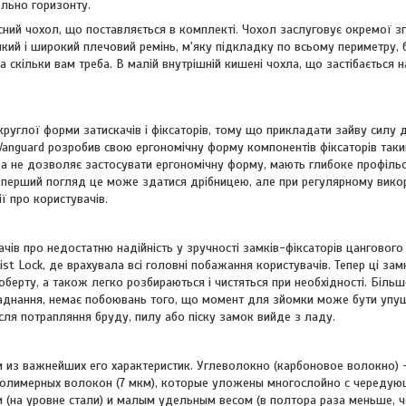
льно горизонту.
ний чохол, що поставляється в комплекті. Чохол заслуговує окремої з
 м'який і широкий плечовий ремінь, м'яку підкладку по всьому периметру,
а скільки вам треба. В малій внутрішній кишені чохла, що застібається н
руглої форми затискачів і фіксаторів, тому що прикладати зайву силу д
 Vanguard розробив свою ергономічну форму компонентів фіксаторів так
ива не дозволяє застосувати ергономічну форму, мають глибоке профіль
а перший погляд це може здатися дрібницею, але при регулярному вико
ї про користувачів.
чів про недостатню надійність у зручності замків-фіксаторів цангового 
ist Lock, де врахувала всі головні побажання користувачів. Тепер ці за
оберту, а також легко розбираються і чистяться при необхідності. Біль
аднання, немає побоювань того, що момент для зйомки може бути упу
ісля потрапляння бруду, пилу або піску замок вийде з ладу.
 из важнейших его характеристик. Углеволокно (карбоновое волокно) 
 полимерных волокон (7 мкм), которые уложены многослойно с череду
 (на уровне стали) и малым удельным весом (в полтора раза меньше, ч