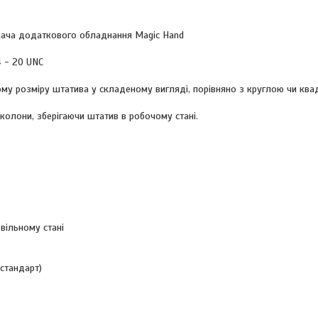
имача додаткового обладнання Magic Hand
4 - 20 UNC
ому розміру штатива у складеному вигляді, порівняно з круглою чи кв
колони, зберігаючи штатив в робочому стані.
вільному стані
стандарт)