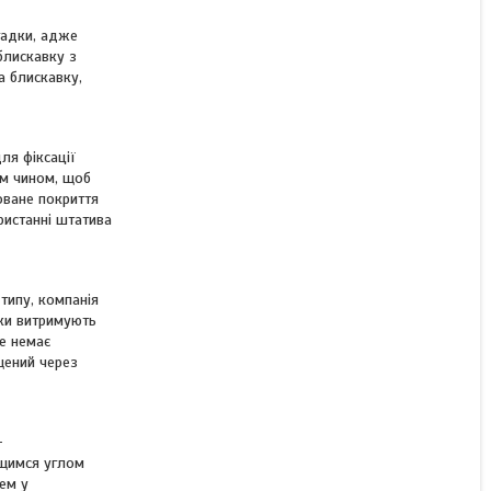
гадки, адже
 блискавку з
а блискавку,
ля фіксації
им чином, щоб
оване покриття
ристанні штатива
типу, компанія
мки витримують
ше немає
щений через
-
ющимся углом
ем у