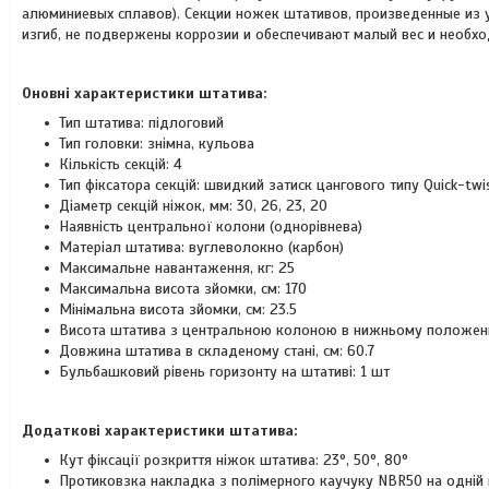
алюминиевых сплавов). Секции ножек штативов, произведенные из 
изгиб, не подвержены коррозии и обеспечивают малый вес и необх
Оновні характеристики штатива:
Тип штатива: підлоговий
Тип головки: знімна, кульова
Кількість секцій: 4
Тип фіксатора секцій: швидкий затиск цангового типу Quick-tw
Діаметр секцій ніжок, мм: 30, 26, 23, 20
Наявність центральної колони (однорівнева)
Матеріал штатива: вуглеволокно (карбон)
Максимальне навантаження, кг: 25
Максимальна висота зйомки, см: 170
Мінімальна висота зйомки, см: 23.5
Висота штатива з центральною колоною в нижньому положенні
Довжина штатива в складеному стані, см: 60.7
Бульбашковий рівень горизонту на штативі: 1 шт
Додаткові характеристики штатива:
Кут фіксації розкриття ніжок штатива: 23°, 50°, 80°
Протиковзка накладка з полімерного каучуку NBR50 на одній н