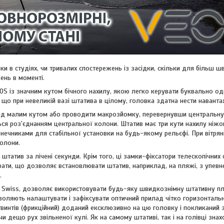
ки в студіях, чи тривалих спостережень із засідки, скільки для більш ш
ень в моменті.
S із значним кутом бічного нахилу, якою легко керувати буквально од
що при невеликій вазі штатива в цілому, головка здатна нести наванта
 під малим кутом або проводити макрозйомку, перевернувши центральну
я роз'єднанням центральної колони. Штатив має три кути нахилу ніжок (
нечниками для стабільної установки на будь-якому рельєфі. При вітрян
колони.
татив за лічені секунди. Крім того, ці замки-фіксатори телескопічних 
ирати, що дозволяє встановлювати штатив, наприклад, на пляжі, з упевн
.
a Swiss, дозволяє використовувати будь-яку швидкознімну штативну п
озволяють налаштувати і зафіксувати оптичний прилад чітко горизонталь
 гвинтів (фрикційний) доданий ексклюзивно на цю головку і покликаний 
дещо рух звільненої кулі. Як на самому штативі, так і на голівці знах