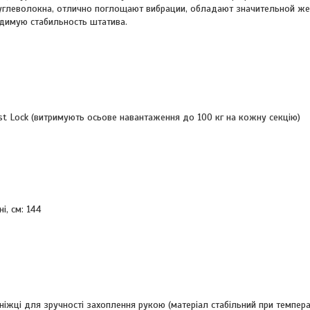
углеволокна, отлично поглощают вибрации, обладают значительной же
одимую стабильность штатива.
ist Lock (витримують осьове навантаження до 100 кг на кожну секцію)
, см: 144
іжці для зручності захоплення рукою (матеріал стабільний при темпера