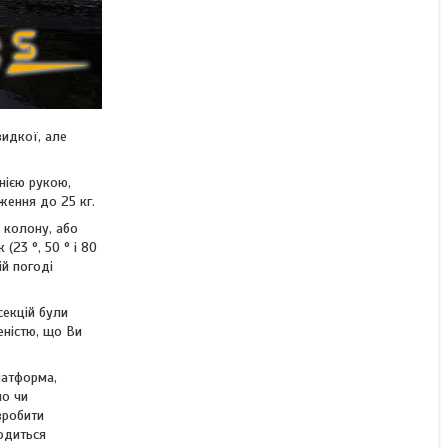
видкої, але
нією рукою,
ження до 25 кг.
 колону, або
23 °, 50 ° і 80
ій погоді
секцій були
еністю, що Ви
латформа,
но чи
зробити
одиться