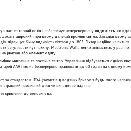
у класі світловий потік і забезпечує неперевершену
видимість як вдень
 досить широкий і при цьому далекий промінь світла. Завдяки цьому св
дів, підвищує бічну видимість ліхтаря до 180º. Ліхтар надійно кріпитьс
ь регулювати кут нахилу. Mactronic Wall'e легко знімається, у разі пот
и на рюкзак або елемент одягу.
емінне миготіння та постійне світло. Управління відбувається однією кн
х батарей ААА і може безперервно працювати до 60 годин на одному ком
т за стандартом IPХ4 (захист від водяних бризок з будь-якого напрямк
і не страшний проливний дощ чи випадкове падіння.
ля кріплення до велосипеда.