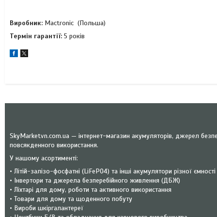
Виробник:
Mactronic (Польша)
Термін гарантії:
5 років
SkyMarketvn.com.ua — інтернет-магазин акумуляторів, джерел безпе
повсякденного використання.
У нашому асортименті:
• Літій-залізо-фосфатні (LiFePO4) та інші акумулятори різної ємності
• Інвертори та джерела безперебійного живлення (ДБЖ)
• Ліхтарі для дому, роботи та активного використання
• Товари для дому та щоденного побуту
• Вироби шкіргалантереї