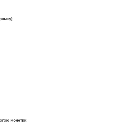
рямку);
могою монетки;