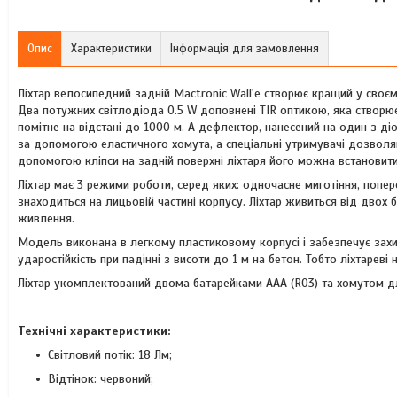
Опис
Характеристики
Інформація для замовлення
Ліхтар велосипедний задній Mactronic Wall'e створює кращий у своєм
Два потужних світлодіода 0.5 W доповнені TIR оптикою, яка створює
помітне на відстані до 1000 м. А дефлектор, нанесений на один з діо
за допомогою еластичного хомута, а спеціальні утримувачі дозволяют
допомогою кліпси на задній поверхні ліхтаря його можна встановит
Ліхтар має 3 режими роботи, серед яких: одночасне миготіння, попер
знаходиться на лицьовій частині корпусу. Ліхтар живиться від дво
живлення.
Модель виконана в легкому пластиковому корпусі і забезпечує захис
ударостійкість при падінні з висоти до 1 м на бетон. Тобто ліхтарев
Ліхтар укомплектований двома батарейками ААА (R03) та хомутом д
Технічні характеристики:
Світловий потік: 18 Лм;
Відтінок: червоний;