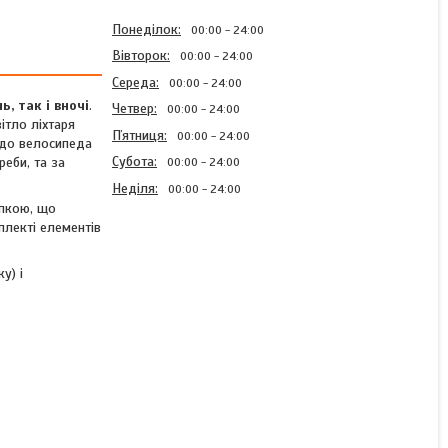
Понеділок
00:00
24:00
Вівторок
00:00
24:00
Середа
00:00
24:00
, так і вночі
.
Четвер
00:00
24:00
ітло ліхтаря
Пʼятниця
00:00
24:00
я до велосипеда
Субота
реби, та за
00:00
24:00
Неділя
00:00
24:00
опкою, що
плекті елементів
у) і
Велосипедний задній
ліхтар Mactronic Wall’e (18
Lm)
Готово до відправки 1 од.
1 264 ₴