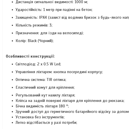
Дистанція сигнальної видимості: 1000 м;
Ударостійкість: 1 метр при падінні на бетон;
Захищеність: IPX4 (захист від водяних бризок з будь-якого нап
Кількість режимів: 3;
Призначення: для їзди на велосипеді;
Колір: Black (Чорний);
Особливості конструкції:
Світлодіод: 2 х 0.5 W Led;
Управління ліхтарем: кнопка посередині корпусу;
Оптична система: TIR оптика;
Еластичний хомут для кріплення;
Регульований кут нахилу ліхтаря;
Кліпса на задній поверхні ліхтаря для кріплення до рюкзака;
Бічна видимість ліхтаря 180 º;
Зручний доступ до герметичного батарейного відсіку за допо
Установка без інструментів;
Легко відстібається у разі потреби;