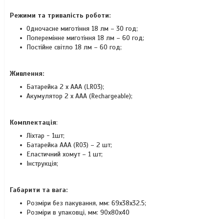
Режими та тривалість роботи:
Одночасне миготіння 18 лм – 30 год;
Поперемінне миготіння 18 лм – 60 год;
Постійне світло 18 лм – 60 год;
Живлення:
Батарейка 2 х ААА (LR03);
Акумулятор 2 х ААА (Rechargeable);
Комплектація
:
Ліхтар - 1шт;
Батарейка ААА (R03) – 2 шт;
Еластичний хомут – 1 шт;
Інструкція;
Габарити та вага:
Розміри без пакування, мм: 69x38x32.5;
Розміри в упаковці, мм: 90x80x40