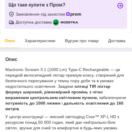
Що таке купити з Пром?
Замовлення під захистом
Доступна доставка
Опис
Характеристики
Відгуки про товар
Доставка
Опис
Mactronic Scream 3.1 (1000 Lm) Type-C Rechargeable — це
передній велосипедний ліхтар преміум-класу, створений для
безпечного пересування у темну пору доби та в умовах
недостатнього освітлення. Завдяки
оптиці TIR ліхтар
формує широкий, рівномірний промінь з чітко
вираженим центральним світловим пучком,
забезпечуючи
потужність до 1000 люмен
і
дальність освітлення до 160
метрів
.
У центрі конструкції — якісний світлодіод Cree™ XP-L HD з
ресурсом понад 50 000 годин, який дає нейтрально-біле
світло, зручне для очей та комфортне в будь-яких умовах.