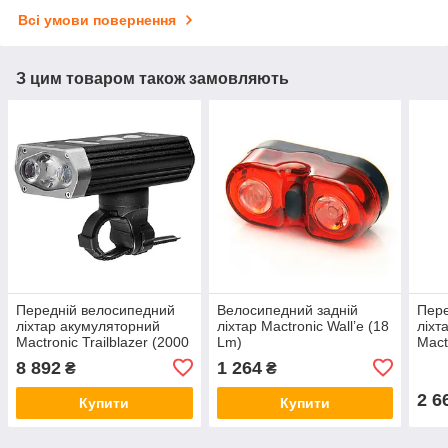
Всі умови повернення
З цим товаром також замовляють
Передній велосипедний
Велосипедний задній
Пере
ліхтар акумуляторний
ліхтар Mactronic Wall’e (18
ліхт
Mactronic Trailblazer (2000
Lm)
Mact
Lm) USB Rechargeable
Lm)
8 892
1 264
₴
₴
2 6
Купити
Купити