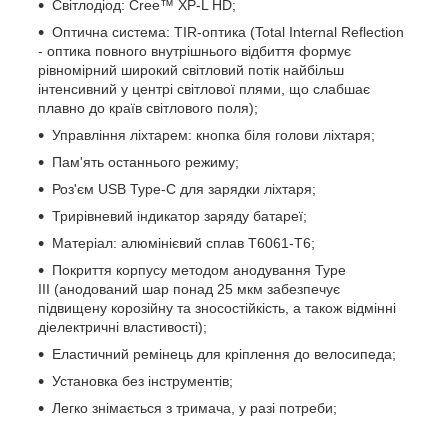
Світлодіод: Cree™ XP-L HD;
Оптична система: TIR-оптика (Total Internal Reflection
- оптика повного внутрішнього відбиття формує
рівномірний широкий світловий потік найбільш
інтенсивний у центрі світлової плями, що слабшає
плавно до країв світлового поля);
Управління ліхтарем: кнопка біля голови ліхтаря;
Пам'ять останнього режиму;
Роз'єм USB Type-C для зарядки ліхтаря;
Трирівневий індикатор заряду батареї;
Матеріал: алюмінієвий сплав T6061-T6;
Покриття корпусу методом анодування Type
III (анодований шар понад 25 мкм забезпечує
підвищену корозійну та зносостійкість, а також відмінні
діелектричні властивості);
Еластичний ремінець для кріплення до велосипеда;
Установка без інструментів;
Легко знімається з тримача, у разі потреби;