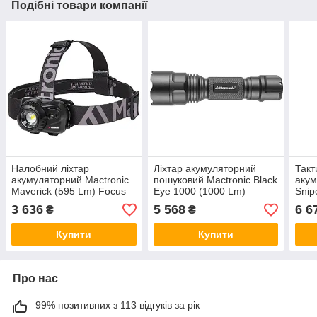
Подібні товари компанії
Налобний ліхтар
Ліхтар акумуляторний
Такт
акумуляторний Mactronic
пошуковий Mactronic Black
акум
Maverick (595 Lm) Focus
Eye 1000 (1000 Lm)
Snip
Recharg Type-C
Recharg Type-C
Focu
3 636
5 568
6 6
₴
₴
(AHL0053)
Type
Купити
Купити
Про нас
99% позитивних з 113 відгуків за рік