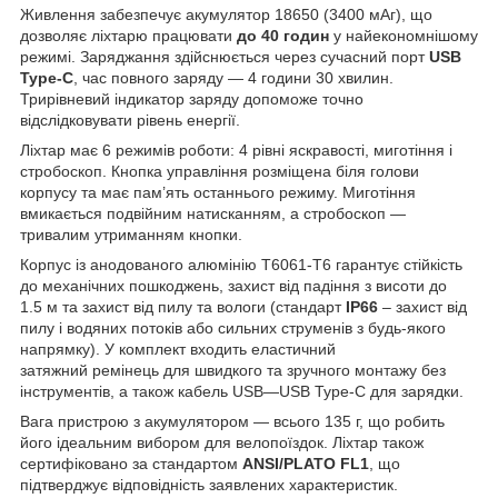
Живлення забезпечує акумулятор 18650 (3400 мАг), що
дозволяє ліхтарю працювати
до 40 годин
у найекономнішому
режимі. Заряджання здійснюється через сучасний порт
USB
Type-C
, час повного заряду — 4 години 30 хвилин.
Трирівневий індикатор заряду допоможе точно
відслідковувати рівень енергії.
Ліхтар має 6 режимів роботи: 4 рівні яскравості, миготіння і
стробоскоп. Кнопка управління розміщена біля голови
корпусу та має пам’ять останнього режиму. Миготіння
вмикається подвійним натисканням, а стробоскоп —
тривалим утриманням кнопки.
Корпус із анодованого алюмінію T6061-T6 гарантує стійкість
до механічних пошкоджень, захист від падіння з висоти до
1.5 м та захист від пилу та вологи (стандарт
IP66
– захист від
пилу і водяних потоків або сильних струменів з будь-якого
напрямку). У комплект входить еластичний
затяжний ремінець для швидкого та зручного монтажу без
інструментів, а також кабель USB—USB Type-C для зарядки.
Вага пристрою з акумулятором — всього 135 г, що робить
його ідеальним вибором для велопоїздок. Ліхтар також
сертифіковано за стандартом
ANSI/PLATO FL1
, що
підтверджує відповідність заявлених характеристик.