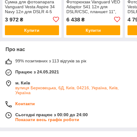
Сумка для фотоапарата
Фоторюкзак Vanguard VEO
Фото
Vanguard Vesta Aspire 34
Adaptor S41 12л для
Vest
Navy 12л для DSLR 4-5
DSLR/CSC, планшет 11",
DSLR
об’єктивів 70-200 мм
USB-вихід, модульні
моду
3 972
6 438
4 7
₴
₴
ноутбук 14" дрон Mavic
перегородки, кріплення
кріп
водостійка сумка
штатива, Black
Купити
Купити
Про нас
99% позитивних з 113 відгуків за рік
Працює з 24.05.2021
м. Київ
вулиця Берковецька, 6Д, Київ, 04216, Україна, Київ,
Україна
Контакти
Сьогодні працює з 00:00 до 24:00
Показати весь графік роботи