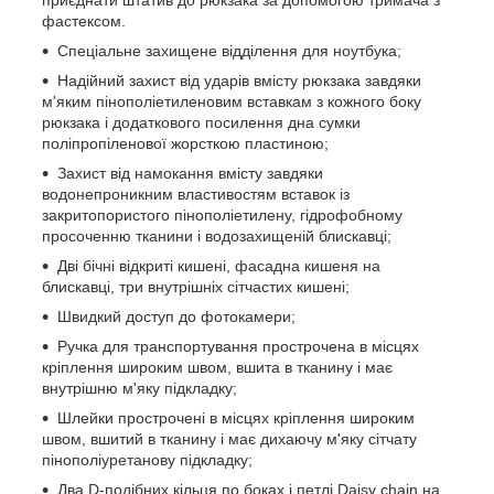
фастексом.
Спеціальне захищене відділення для ноутбука;
Надійний захист від ударів вмісту рюкзака завдяки
м'яким пінополіетиленовим вставкам з кожного боку
рюкзака і додаткового посилення дна сумки
поліпропіленової жорсткою пластиною;
Захист від намокання вмісту завдяки
водонепроникним властивостям вставок із
закритопористого пінополіетилену, гідрофобному
просоченню тканини і водозахищеній блискавці;
Дві бічні відкриті кишені, фасадна кишеня на
блискавці, три внутрішніх сітчастих кишені;
Швидкий доступ до фотокамери;
Ручка для транспортування прострочена в місцях
кріплення широким швом, вшита в тканину і має
внутрішню м'яку підкладку;
Шлейки прострочені в місцях кріплення широким
швом, вшитий в тканину і має дихаючу м'яку сітчату
пінополіуретанову підкладку;
Два D-подібних кільця по боках і петлі Daisy chain на