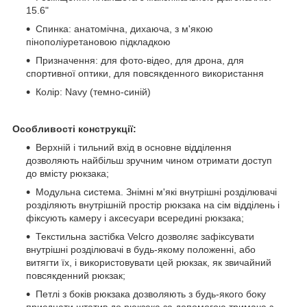
15.6"
Спинка: анатомічна, дихаюча, з м'якою
пінополіуретановою підкладкою
Призначення: для фото-відео, для дрона, для
спортивної оптики, для повсякденного використання
Колір: Navy (темно-синій)
Особливості конструкції:
Верхній і тильний вхід в основне відділення
дозволяють найбільш зручним чином отримати доступ
до вмісту рюкзака;
Модульна система. Знімні м'які внутрішні розділювачі
розділяють внутрішній простір рюкзака на сім відділень і
фіксують камеру і аксесуари всередині рюкзака;
Текстильна застібка Velcro дозволяє зафіксувати
внутрішні розділювачі в будь-якому положенні, або
витягти їх, і використовувати цей рюкзак, як звичайний
повсякденний рюкзак;
Петлі з боків рюкзака дозволяють з будь-якого боку
приєднати штатив до рюкзака за допомогою тримача з