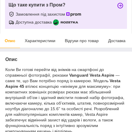
Що таке купити з Пром?
Замовлення під захистом
Доступна доставка
Опис
Характеристики
Відгуки про товар
Доставка
Опис
Коли Ви готові перейти від знімків на смартфоні до
справжньої фотографії, рюкзаки
Vanguard Vesta Aspire
—
саме те, що Вам потрібно поряд із камерою. Модель
Vesta
Aspire 45
втілює концепцію «мінімум для максимуму»: при
компактних зовнішніх розмірах рюкзак має збільшений
внутрішній об’єм і здатний вмістити повний набір фотографа,
включаючи камеру, кілька об’єктивів, штатив, повнорозмірний
ноутбук діагоналлю до 15.6" та особисті речі. Розроблений
для найпопулярніших комплектів камер, Vesta Aspire
забезпечує відмінний захист від ударів і вологи, а також
функціональність поряд з інтуїтивно зрозумілим
компонуванням кишень і відділень.