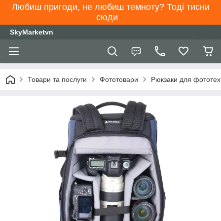
Любиш пригоди, не любиш темноту? Тоді тисни
сюди
SkyMarketvn
Товари та послуги
Фототовари
Рюкзаки для фототех