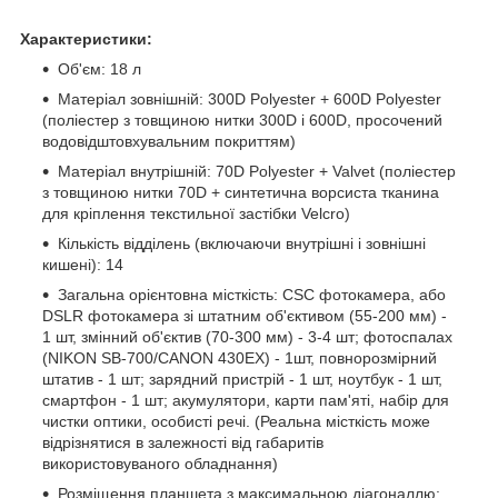
Характеристики:
Об'єм: 18 л
Матеріал зовнішній: 300D Polyester + 600D Polyester
(поліестер з товщиною нитки 300D і 600D, просочений
водовідштовхувальним покриттям)
Матеріал внутрішній: 70D Polyester + Valvet (поліестер
з товщиною нитки 70D + синтетична ворсиста тканина
для кріплення текстильної застібки Velcro)
Кількість відділень (включаючи внутрішні і зовнішні
кишені): 14
Загальна орієнтовна місткість: CSC фотокамера, або
DSLR фотокамера зі штатним об'єктивом (55-200 мм) -
1 шт, змінний об'єктив (70-300 мм) - 3-4 шт; фотоспалах
(NIKON SB-700/CANON 430EX) - 1шт, повнорозмірний
штатив - 1 шт; зарядний пристрій - 1 шт, ноутбук - 1 шт,
смартфон - 1 шт; акумулятори, карти пам'яті, набір для
чистки оптики, особисті речі. (Реальна місткість може
відрізнятися в залежності від габаритів
використовуваного обладнання)
Розміщення планшета з максимальною діагоналлю: