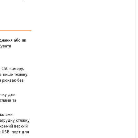
Фоторюкзак Vanguard VEO
Active 49 35л, відсік для
камери DSLR/CSC, ноутбук
15.6", знімний бокс,
дощовий чохол, USB-
порт, Khaki Gre
днання або як
сувати
Немає в наявності
14 994 ₴
о CSC камеру,
е лише техніку,
и рюкзак без
очку для
етлями та
налами,
нагрудну стяжку
окремий верхній
ий USB-порт для