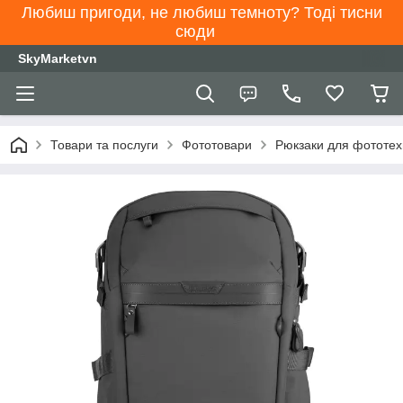
Любиш пригоди, не любиш темноту? Тоді тисни
сюди
SkyMarketvn
Товари та послуги
Фототовари
Рюкзаки для фототех