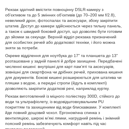
Рюкзак здатний вмістити повноцінну DSLR-камеру з
об’єктивом та до 5 змінних об’єктивів (до 70–200 мм f/2.8),
невеликий дрон, фотоспалах та аксесуари, збоку закріпити
штатив. Доступ до камери здійснюється через тильну панель,
а також є швидкий боковий доступ, що дозволяє бути готовим
до зйомки за секунди. Верхній відділ рюкзака призначений
для особистих речей або додаткової техніки, і його можна
зняти за потреби.
Окреме відділення для ноутбука до 17" та планшета до 13"
розташоване у задній панелі й добре захищене. Передбачені
численні кишені: внутрішні для карт пам’яті та аксесуарів,
зовнішні для смартфона чи дрібних речей, прихована кишеня
для документів. Бокові кишені розширюються для штатива чи
пляшки з водою, а передні стропи (йдуть в комплекті)
дозволяють закріпити додаткові речі, наприклад куртку.
Рюкзак виготовлений із міцного поліестеру 300D, стійкого до
води та ультрафіолету, із водовідштовхувальним PU
покриттям та захищеними від води блискавками. У комплекті
йде повний дощовий чохол. Ергономічна спинка з
вентиляцією, широкі м’які лямки, нагрудний ремінь і знімний
поясний ремінь забезпечують комфорт навіть під час
тривалих подорожей.