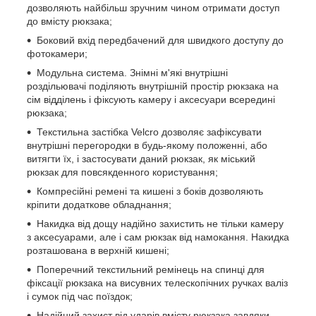
дозволяють найбільш зручним чином отримати доступ
до вмісту рюкзака;
Боковий вхід передбачений для швидкого доступу до
фотокамери;
Модульна система. Знімні м'які внутрішні
роздільювачі поділяють внутрішній простір рюкзака на
сім відділень і фіксують камеру і аксесуари всередині
рюкзака;
Текстильна застібка Velcro дозволяє зафіксувати
внутрішні перегородки в будь-якому положенні, або
витягти їх, і застосувати даний рюкзак, як міський
рюкзак для повсякденного користування;
Компресійні ремені та кишені з боків дозволяють
кріпити додаткове обладнання;
Накидка від дощу надійно захистить не тільки камеру
з аксесуарами, але і сам рюкзак від намокання. Накидка
розташована в верхній кишені;
Поперечний текстильний ремінець на спинці для
фіксації рюкзака на висувних телескопічних ручках валіз
і сумок під час поїздок;
Надійний захист від ударів вмісту рюкзака завдяки