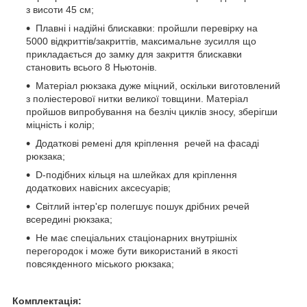
з висоти 45 см;
Плавні і надійні блискавки: пройшли перевірку на
5000 відкриттів/закриттів, максимальне зусилля що
прикладається до замку для закриття блискавки
становить всього 8 Ньютонів.
Матеріал рюкзака дуже міцний, оскільки виготовлений
з поліестерової нитки великої товщини. Матеріал
пройшов випробування на безліч циклів зносу, зберігши
міцність і колір;
Додаткові ремені для кріплення речей на фасаді
рюкзака;
D-подібних кільця на шлейках для кріплення
додаткових навісних аксесуарів;
Світлий інтер'єр полегшує пошук дрібних речей
всередині рюкзака;
Не має спеціальних стаціонарних внутрішніх
перегородок і може бути використаний в якості
повсякденного міського рюкзака;
Комплектація: