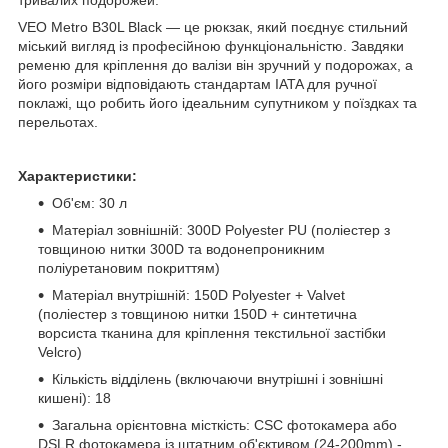
VEO Metro B30L Black — це рюкзак, який поєднує стильний
міський вигляд із професійною функціональністю. Завдяки
ременю для кріплення до валізи він зручний у подорожах, а
його розміри відповідають стандартам IATA для ручної
поклажі, що робить його ідеальним супутником у поїздках та
перельотах.
Характеристики:
Об'єм: 30 л
Матеріал зовнішній: 300D Polyester PU (поліестер з
товщиною нитки 300D та водонепроникним
поліуретановим покриттям)
Матеріал внутрішній: 150D Polyester + Valvet
(поліестер з товщиною нитки 150D + синтетична
ворсиста тканина для кріплення текстильної застібки
Velcro)
Кількість відділень (включаючи внутрішні і зовнішні
кишені): 18
Загальна орієнтовна місткість: CSC фотокамера або
DSLR фотокамера із штатним об'єктивом (24-200mm) -