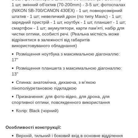
1 шт, змінний об'єктив (70-200mm) - 3-5 шт; фотоспалах
(NIKON SB-700/CANON 430EX) - 1 шт, повнорозмірний
штатив - 1 шт; невеличкий дрон (по типу Mavic) - 1 шт;
зарядний пристрій - 1 шт, ноутбук - 1 шт, планшет - 1 шт;
смартфон - 1 шт; акумулятори, карти пам'яті, набір для
чистки оптики, особисті речі. (Реальна місткість може
відрізнятися в залежності від габаритів
використовуваного обладнання)
Розміщення ноутбука з максимальною діагоналлю:
17"
Розміщення планшета з максимальною діагоналлю:
13"
Спинка: анатомічна, дихаюча, з м'якою
пінополіуретановою підкладкою
Призначення: для фото-відео, для дрона, для
спортивної оптики, повсякденного використання
Колір: Black (чорний)
Особливості конструкції:
Верхній, тильний і боковий вхід в основне відділення