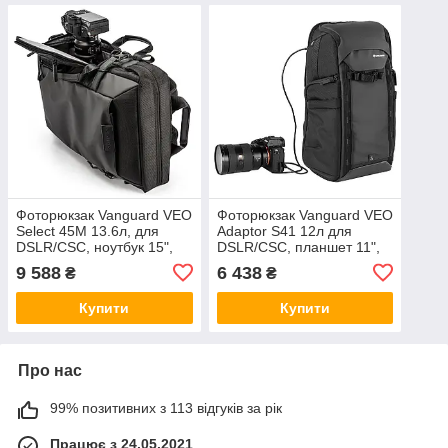
Фоторюкзак Vanguard VEO
Фоторюкзак Vanguard VEO
Select 45M 13.6л, для
Adaptor S41 12л для
DSLR/CSC, ноутбук 15",
DSLR/CSC, планшет 11",
планшет 13", доступ верх/
USB-вихід, модульні
9 588
6 438
₴
₴
бік/спина, дощовий чохол,
перегородки, кріплення
Black
штатива, Black
Купити
Купити
Про нас
99% позитивних з 113 відгуків за рік
Працює з 24.05.2021