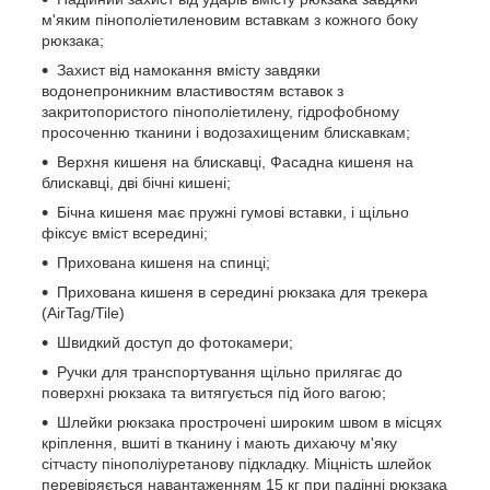
м'яким пінополіетиленовим вставкам з кожного боку
рюкзака;
Захист від намокання вмісту завдяки
водонепроникним властивостям вставок з
закритопористого пінополіетилену, гідрофобному
просоченню тканини і водозахищеним блискавкам;
Верхня кишеня на блискавці, Фасадна кишеня на
блискавці, дві бічні кишені;
Бічна кишеня має пружні гумові вставки, і щільно
фіксує вміст всередині;
Прихована кишеня на спинці;
Прихована кишеня в середині рюкзака для трекера
(AirTag/Tile)
Швидкий доступ до фотокамери;
Ручки для транспортування щільно прилягає до
поверхні рюкзака та витягується під його вагою;
Шлейки рюкзака прострочені широким швом в місцях
кріплення, вшиті в тканину і мають дихаючу м'яку
сітчасту пінополіуретанову підкладку. Міцність шлейок
перевіряється навантаженням 15 кг при падінні рюкзака