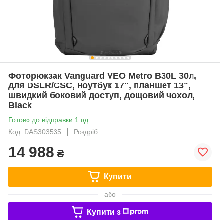
Фоторюкзак Vanguard VEO Metro B30L 30л,
для DSLR/CSC, ноутбук 17", планшет 13",
швидкий боковий доступ, дощовий чохол,
Black
Готово до відправки 1 од.
Код: DAS303535
Роздріб
14 988
₴
Купити
або
Купити з