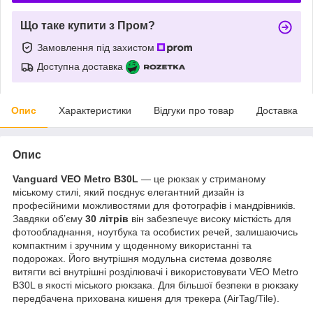
Що таке купити з Пром?
Замовлення під захистом
Доступна доставка
Опис
Характеристики
Відгуки про товар
Доставка
Опис
Vanguard VEO Metro B30L
— це рюкзак у стриманому
міському стилі, який поєднує елегантний дизайн із
професійними можливостями для фотографів і мандрівників.
Завдяки об’єму
30 літрів
він забезпечує високу місткість для
фотообладнання, ноутбука та особистих речей, залишаючись
компактним і зручним у щоденному використанні та
подорожах. Його внутрішня модульна система дозволяє
витягти всі внутрішні розділювачі і використовувати VEO Metro
B30L в якості міського рюкзака. Для більшої безпеки в рюкзаку
передбачена прихована кишеня для трекера (AirTag/Tile).