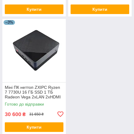
Купити
Купити
–3%
Міні ПК неттоп ZXIPC Ryzen
7 7730U 16 ГБ SSD 1 ТБ
Radeon Vega 2xLAN 2xHDMI
DP Wi-Fi 6 Type-C, Windows
Готово до відправки
11
30 600
₴
31 650 ₴
Купити