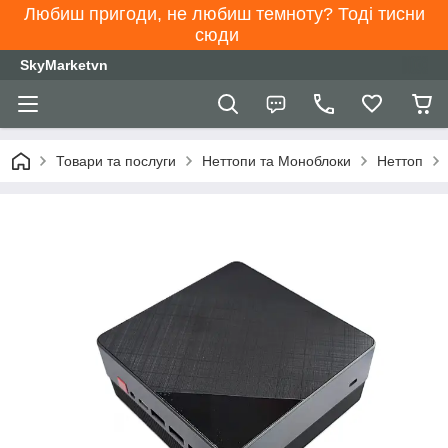
Любиш пригоди, не любиш темноту? Тоді тисни
сюди
SkyMarketvn
Товари та послуги
Неттопи та Моноблоки
Неттоп