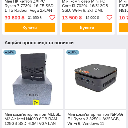
Міні ПК неттоп ZXIPC
Міні комп'ютер Mini PC
Міні
Ryzen 7 7730U 16 ГБ SSD
Core i3-7020U 16/512GB
FICE
1 ТБ Radeon Vega 2xLAN
SSD, Wi-Fi 6, 2xHDMI,
N51
2xHDMI DP Wi-Fi 6 Type-
Type-C, Windows 11,
SSD 
30 600
13 500
10 
₴
₴
31 650 ₴
15 000 ₴
C, Windows 11
неттоп
BT 4
mini
Купити
Купити
Акційні пропозиції та новинки
–14%
–10%
Міні комп'ютер неттоп MLLSE
Міні комп'ютер неттоп NiPoGi
M2 Air Intel N4000 6GB RAM
E1 Ryzen 3 3250U 8/256GB,
128GB SSD HDMI VGA LAN
Wi-Fi 6, Windows 11
Wi-Fi ac BT 4.0 3xUSB3.0