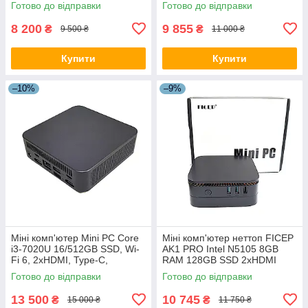
Готово до відправки
Готово до відправки
Windows 11
8 200
9 855
₴
₴
9 500 ₴
11 000 ₴
Купити
Купити
–10%
–9%
Міні комп'ютер Mini PC Core
Міні комп'ютер неттоп FICEP
i3-7020U 16/512GB SSD, Wi-
AK1 PRO Intel N5105 8GB
Fi 6, 2xHDMI, Type-C,
RAM 128GB SSD 2xHDMI
Windows 11, неттоп
LAN Wi-Fi ac BT 4.0 2xUSB2.0
Готово до відправки
Готово до відправки
2xUSB3.0 miniJack Win 11
13 500
10 745
₴
₴
15 000 ₴
11 750 ₴