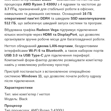
процесора
AMD Ryzen 3 4300U
з 4 ядрами та частотою до
3.7 ГГц
, призначений для стабільної роботи в офісних,
навчальних та домашніх системах. Оснащений
16 ГБ
оперативної пам’яті DDR4
та швидким
SSD накопичувачем
512 ГБ
, що забезпечує швидкий запуск системи та програм.
Вбудована графіка
Radeon Vega
підтримує підключення
кількох моніторів через
HDMI та DisplayPort
, що дозволяє
організувати зручне робоче місце для багатозадачної роботи.
Неттоп обладнаний
двома LAN-портами
, бездротовими
інтерфейсами
Wi-Fi 6 та Bluetooth
, а також набором портів
USB 3.0 та USB Type-C
для підключення периферії.
Компактний форм-фактор дозволяє розміщувати комп'ютер
навіть у невеликому робочому просторі.
Пристрій постачається з встановленою операційною
системою
Windows 11
, що дозволяє почати роботу одразу
після підключення.
Характеристики
Тип: міні комп'ютер / неттоп
Модель: Black
Процесор
Тип процесора: AMD Ryzen 3 4300U