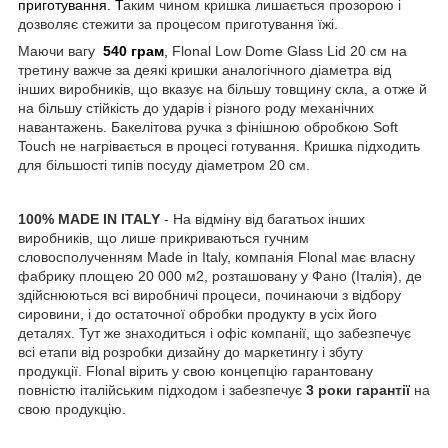
приготування. Т
аким чином кришка лишається прозорою і
дозволяє стежити за процесом приготування їжі.
Маючи вагу
540 грам
,
Flonal Low Dome Glass Lid 20 см на
третину важче за деякі кришки аналогічного діаметра від
інших виробників, що вказує на більшу товщину скла, а отже й
на більшу стійкість до ударів і різного роду механічних
навантажень. Бакелітова ручка з фінішною обробкою Soft
Touch не нагрівається в процесі готування. Кришка підходить
для більшості типів посуду діаметром 20 см.
100% MADE IN ITALY
- На відміну від багатьох інших
виробників, що лише прикриваються гучним
словосполученням Made in Italy, компанія Flonal має власну
фабрику площею 20 000 м2, розташовану у Фано (Італія), де
здійснюються всі виробничі процеси, починаючи з відбору
сировини, і до остаточної обробки продукту в усіх його
деталях. Тут же знаходиться і офіс компанії, що забезпечує
всі етапи від розробки дизайну до маркетингу і збуту
продукції. Flonal вірить у свою концепцію гарантовану
повністю італійським підходом і забезпечує
3 роки гарантії
на
свою продукцію.