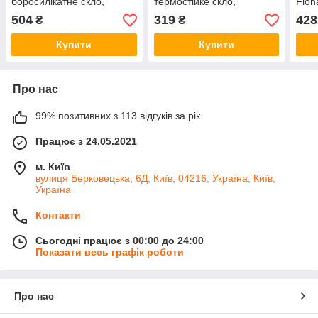
боросилікатне скло,
термостійке скло,
Flon
бакеліт Soft Touch, вихід
металева окантовка,
504
319
428
₴
₴
пари, для сковорідок,
бакелітова ручка Soft
каструль
Touch, для сковорідок
Купити
Купити
Про нас
99% позитивних з 113 відгуків за рік
Працює з 24.05.2021
м. Київ
вулиця Берковецька, 6Д, Київ, 04216, Україна, Київ,
Україна
Контакти
Сьогодні працює з 00:00 до 24:00
Показати весь графік роботи
Про нас