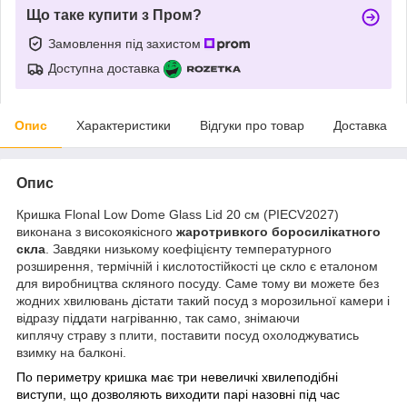
Що таке купити з Пром?
Замовлення під захистом
Доступна доставка
Опис
Характеристики
Відгуки про товар
Доставка
Опис
Кришка Flonal Low Dome Glass Lid 20 см (PIECV2027)
виконана з високоякісного
жаротривкого боросилікатного
скла
. Завдяки низькому коефіцієнту температурного
розширення, термічній і кислотостійкості це скло є еталоном
для виробництва скляного посуду. Саме тому ви можете без
жодних хвилювань дістати такий посуд з морозильної камери і
відразу піддати нагріванню, так само, знімаючи
киплячу страву з плити, поставити посуд охолоджуватись
взимку на балконі.
По периметру кришка має три невеличкі хвилеподібні
виступи, що дозволяють виходити парі назовні під час