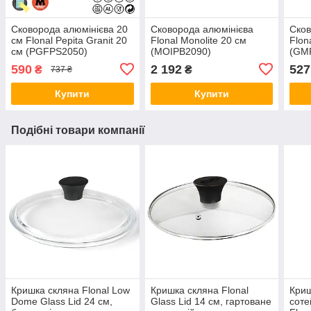
Сковорода алюмінієва 20
Сковорода алюмінієва
Сков
см Flonal Pepita Granit 20
Flonal Monolite 20 см
Flon
см (PGFPS2050)
(MOIPB2090)
(GM
590
2 192
527
₴
₴
737 ₴
Купити
Купити
Подібні товари компанії
Кришка скляна Flonal Low
Кришка скляна Flonal
Криш
Dome Glass Lid 24 см,
Glass Lid 14 см, гартоване
соте