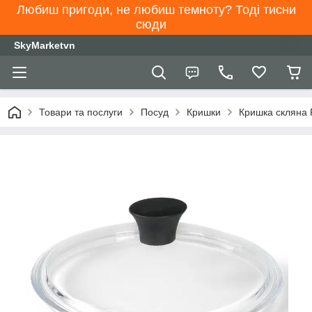
Любиш пригоди, не любиш темноту? Тоді тисни
сюди
SkyMarketvn
Товари та послуги
Посуд
Кришки
Кришка скляна F