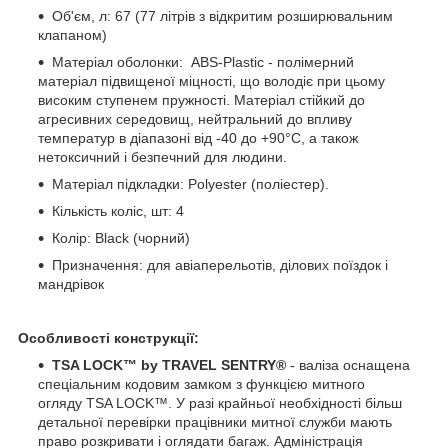
Об'єм, л: 67 (77 літрів з відкритим розширювальним
клапаном)
Матеріал оболонки: ABS-Plastic - полімерний
матеріал підвищеної міцності, що володіє при цьому
високим ступенем пружності. Матеріал стійкий до
агресивних середовищ, нейтральний до впливу
температур в діапазоні від -40 до +90°С, а також
нетоксичний і безпечний для людини.
Матеріал підкладки: Polyester (поліестер).
Кількість коліс, шт: 4
Колір: Black (чорний)
Призначення: для авіаперельотів, ділових поїздок і
мандрівок
Особливості конструкції:
TSA LOCK™ by TRAVEL SENTRY®
- валіза оснащена
спеціальним кодовим замком з функцією митного
огляду TSA LOCK™. У разі крайньої необхідності більш
детальної перевірки працівники митної служби мають
право розкривати і оглядати багаж. Адміністрація