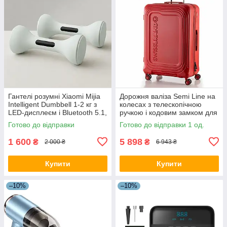
Гантелі розумні Xiaomi Mijia
Дорожня валіза Semi Line на
Intelligent Dumbbell 1-2 кг з
колесах з телескопічною
LED-дисплеєм і Bluetooth 5.1,
ручкою і кодовим замком для
світло-зелений
подорожей
Готово до відправки
Готово до відправки 1 од.
1 600
5 898
₴
₴
2 000 ₴
6 943 ₴
Купити
Купити
–10%
–10%