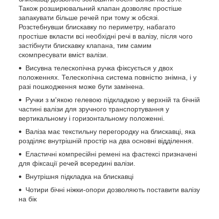
Також розширювальний клапан дозволяє простіше
запакувати більше речей при тому ж обсязі.
Розстебнувши блискавку по периметру, набагато
простіше вкласти всі необхідні речі в валізу, після чого
застібнути блискавку клапана, тим самим
скомпресувати вміст валізи.
Висувна телескопічна ручка фіксується у двох
положеннях. Телескопічна система повністю знімна, і у
разі пошкодження може бути замінена.
Ручки з м'якою гелевою підкладкою у верхній та бічній
частині валізи для зручного транспортування у
вертикальному і горизонтальному положенні.
Валіза має текстильну перегородку на блискавці, яка
розділяє внутрішній простір на два основні відділення.
Еластичні компресійні ремені на фастексі призначені
для фіксації речей всередині валізи.
Внутрішня підкладка на блискавці
Чотири бічні ніжки-опори дозволяють поставити валізу
на бік