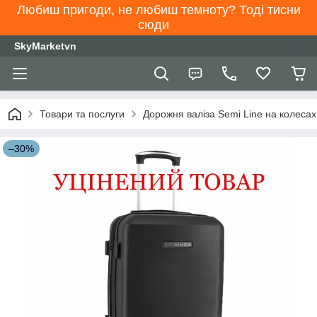
Любиш пригоди, не любиш темноту? Тоді тисни
сюди
SkyMarketvn
Товари та послуги
Дорожня валіза Semi Line на колеса
–30%