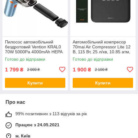
Пилосос автомобільний
Автомобільний компресор
бездротовий Vention KRAL0
70mai Air Compressor Lite 12
70W 5000Pa 4000mAh HEPA
В, 115 Вт, 25 л/хв, 10.85 атм,
змінний фільтр
цифровий манометр,
Готово до відправки
Готово до відправки
автостоп, чорний
1 799
1 900
₴
₴
2 000 ₴
2 100 ₴
Купити
Купити
Про нас
99% позитивних з 113 відгуків за рік
Працює з 24.05.2021
м. Київ