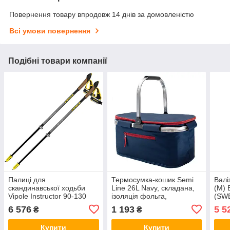
Повернення товару впродовж 14 днів за домовленістю
Всі умови повернення
Подібні товари компанії
Палиці для
Термосумка-кошик Semi
Валі
скандинавської ходьби
Line 26L Navy, складана,
(M) 
Vipole Instructor 90-130
ізоляція фольга,
(SW
см, телескопічні,
герметичний вкладиш,
6 576
1 193
5 5
₴
₴
карбонові, 2 секції,
каркас алюміній,
QuickLock ALU, 2 шт
470×260×220 мм
Купити
Купити