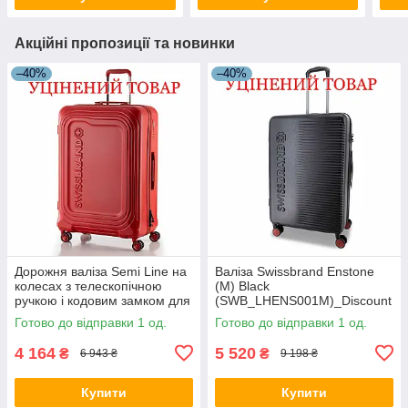
Акційні пропозиції та новинки
–40%
–40%
Дорожня валіза Semi Line на
Валіза Swissbrand Enstone
колесах з телескопічною
(M) Black
ручкою і кодовим замком для
(SWB_LHENS001M)_Discount
подорожей
ed
Готово до відправки 1 од.
Готово до відправки 1 од.
4 164
5 520
₴
₴
6 943 ₴
9 198 ₴
Купити
Купити