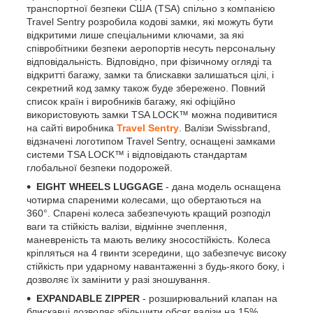
транспортної безпеки США (TSA) спільно з компанією
Travel Sentry розробила кодові замки, які можуть бути
відкритими лише спеціальними ключами, за які
співробітники безпеки аеропортів несуть персональну
відповідальність. Відповідно, при фізичному огляді та
відкритті багажу, замки та блискавки залишаться цілі, і
секретний код замку також буде збережено. Повний
список країн і виробників багажу, які офіційно
використовують замки TSA LOCK™ можна подивитися
на сайті виробника
Travel Sentry
. Валізи Swissbrand,
відзначені логотипом Travel Sentry, оснащені замками
системи TSA LOCK™ і відповідають стандартам
глобальної безпеки подорожей.
EIGHT WHEELS LUGGAGE
- дана модель оснащена
чотирма спареними колесами, що обертаються на
360°. Спарені колеса забезпечують кращий розподіл
ваги та стійкість валізи, відмінне зчеплення,
маневреність та мають велику зносостійкість. Колеса
кріпляться на 4 гвинти зсередини, що забезпечує високу
стійкість при ударному навантаженні з будь-якого боку, і
дозволяє їх замінити у разі зношування.
EXPANDABLE ZIPPER
- розширювальний клапан на
блискавці дозволяє збільшити обсяг валізи на 15%.