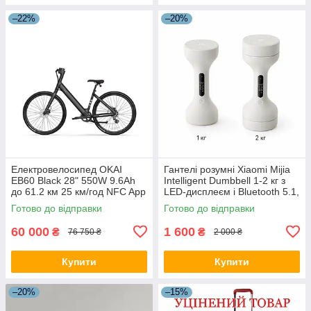
–22%
–20%
Електровелосипед OKAI
Гантелі розумні Xiaomi Mijia
EB60 Black 28" 550W 9.6Ah
Intelligent Dumbbell 1-2 кг з
до 61.2 км 25 км/год NFC App
LED-дисплеєм і Bluetooth 5.1,
гідравлічні гальма LED
світло-пісочні
Готово до відправки
Готово до відправки
дисплей
60 000
1 600
₴
₴
76 750 ₴
2 000 ₴
Купити
Купити
–20%
–15%