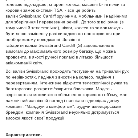
гелевою підкладкою, спарені колеса, масивні бічні ніжки та
кодовий замок системи TSA, - все це робить
валізи Swissbrand Cardiff зручними, мобільними і надійними
для зберігання і перевезення речей. До того ж всі ручки (в
тому числі й телескопічна), ніжки, колеса та замок можуть
бути легко замінені у разі випадкового пошкодження при
необережному поводженні. Зовнішні
габарити валізи Swissbrand Cardiff (S) задовольняють
вимогам до максимального розміру багажу, що можна
провозити, в якості ручної поклажі в літаках більшості
авіакомпаній світу.
Всі валізи Swissbrand проходять тестування на тривалий рух
по нерівностях, падіння з висоти на колесо, падіння з
перевертанням, інтенсивне відкриття телескопічної ручки та
багаторазове розкриття/закриття блискавки. Модель
відрізняється можливістю збільшення корисного об'єму, має
лаконічний зовнішній вигляд і повністю відповідає девізу
компанії: "Мандруй з комфортом". Будучи швейцарським
брендом, компанія Swissbrand неухильно дотримується
високої якості своєї продукції.
Характеристики: