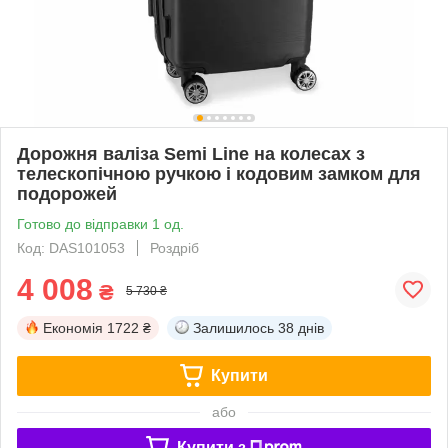
Дорожня валіза Semi Line на колесах з
телескопічною ручкою і кодовим замком для
подорожей
Готово до відправки 1 од.
Код: DAS101053
Роздріб
4 008
₴
5 730 ₴
Економія
1722 ₴
Залишилось
38 днів
Купити
або
Купити з