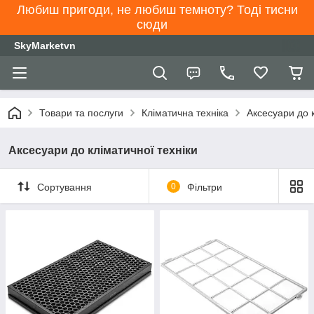
Любиш пригоди, не любиш темноту? Тоді тисни
сюди
SkyMarketvn
Товари та послуги
Кліматична техніка
Аксесуари до к
Аксесуари до кліматичної техніки
Сортування
0
Фільтри